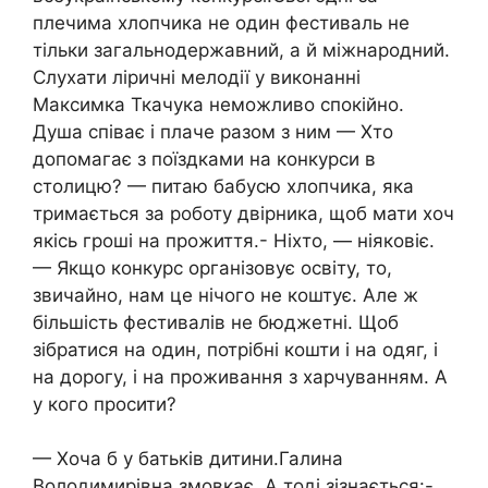
плечима хлопчика не один фестиваль не
тільки загальнодержавний, а й міжнародний.
Слухати ліричні мелодії у виконанні
Максимка Ткачука неможливо спокійно.
Душа співає і плаче разом з ним — Хто
допомагає з поїздками на конкурси в
столицю? — питаю бабусю хлопчика, яка
тримається за роботу двірника, щоб мати хоч
якісь гроші на прожиття.- Ніхто, — ніяковіє.
— Якщо конкурс організовує освіту, то,
звичайно, нам це нічого не коштує. Але ж
більшість фестивалів не бюджетні. Щоб
зібратися на один, потрібні кошти і на одяг, і
на дорогу, і на проживання з харчуванням. А
у кого просити?
— Хоча б у батьків дитини.Галина
Володимирівна змовкає. А тоді зізнається:-