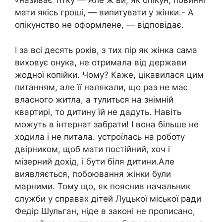
«називає тітку — Але ж ви, як опікун, повинні
мати якісь гроші, — випитувати у жінки.- А
опікунство не оформлене, — відповідає.
І за всі десять років, з тих пір як жінка сама
виховує онука, не отримала від держави
жодної копійки. Чому? Каже, цікавилася цим
питанням, але її налякали, що раз не має
власного житла, а тулиться на знімній
квартирі, то дитину їй не дадуть. Навіть
можуть в інтернат забрати! І вона більше не
ходила і не питала. устроїлась на роботу
двірником, щоб мати постійний, хоч і
мізерний дохід, і бути біля дитини.Але
виявляється, побоювання жінки були
марними. Тому що, як пояснив начальник
служби у справах дітей Луцької міської ради
Федір Шульган, ніде в законі не прописано,