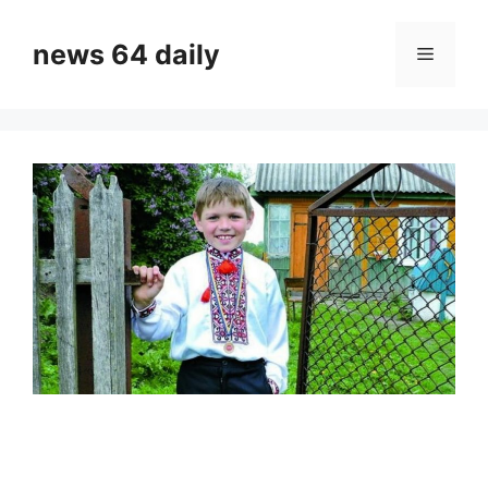
Skip
to
news 64 daily
Menu
content