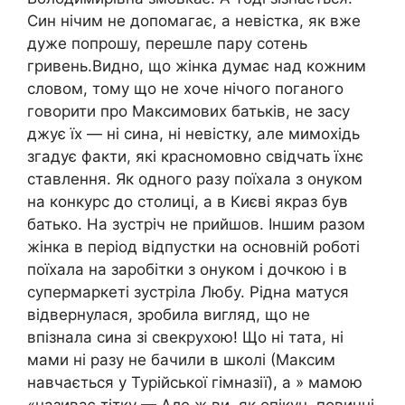
Син нічим не допомагає, а невістка, як вже
дуже попрошу, перешле пару сотень
гривень.Видно, що жінка думає над кожним
словом, тому що не хоче нічого поганого
говорити про Максимових батьків, не засу
джує їх — ні сина, ні невістку, але мимохідь
згадує факти, які красномовно свідчать їхнє
ставлення. Як одного разу поїхала з онуком
на конкурс до столиці, а в Києві якраз був
батько. На зустріч не прийшов. Іншим разом
жінка в період відпустки на основній роботі
поїхала на заробітки з онуком і дочкою і в
супермаркеті зустріла Любу. Рідна матуся
відвернулася, зробила вигляд, що не
впізнала сина зі свекрухою! Що ні тата, ні
мами ні разу не бачили в школі (Максим
навчається у Турійської гімназії), а » мамою