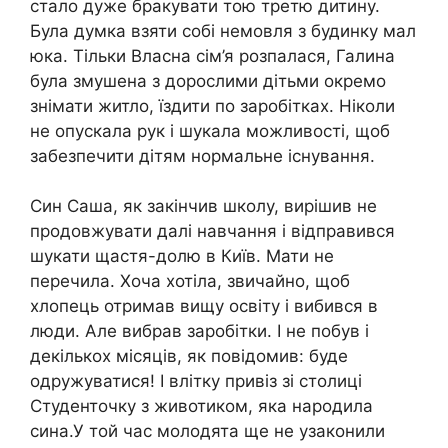
стало дуже бракувати тою третю дитину.
Була думка взяти собі немовля з будинку мал
юка. Тільки Власна сім’я розпалася, Галина
була змушена з дорослими дітьми окремо
знімати житло, їздити по заробітках. Ніколи
не опускала рук і шукала можливості, щоб
забезпечити дітям нормальне існування.
Син Саша, як закінчив школу, вирішив не
продовжувати далі навчання і відправився
шукати щастя-долю в Київ. Мати не
перечила. Хоча хотіла, звичайно, щоб
хлопець отримав вищу освіту і вибився в
люди. Але вибрав заробітки. І не побув і
декількох місяців, як повідомив: буде
одружуватися! І влітку привіз зі столиці
Студенточку з животиком, яка народила
сина.У той час молодята ще не узаконили