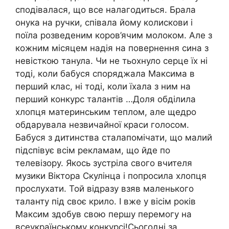
сподівалася, що все налагодиться. Брала
онука на ручки, співала йому колискови і
поїла розведеним коров’ячим молоком. Але з
кожним місяцем надія на повернення сина з
невісткою танула. Чи не тьохнуло серце їх ні
тоді, коли бабуся споряджала Максима в
перший клас, ні тоді, коли їхала з ним на
перший конкурс талантів …Доля обділила
хлопця материнським теплом, але щедро
обдарувала незвичайної краси голосом.
Бабуся з дитинства сталапомічати, що малий
підспівує всім рекламам, що йде по
телевізору. Якось зустріла свого вчителя
музики Віктора Скулінца і попросила хлопця
прослухати. Той відразу взяв маленького
таланту під своє крило. І вже у вісім років
Максим здобув свою першу перемогу на
всеукраїнському конкурсі!Сьогодні за