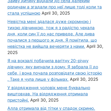
Зайву дитину віддали до села далеким
родичам а згадали про неї лише тоді коли та
стала успішною
April 30, 2025
Невістка мені здалася дуже скромною і
тихою дівчинкою, тож я з радістю чекала
дня, коли син її до нас приведе. Але дива
почалися з першого ж дня. Я помітила, що
невістка не вийшла вечеряти з нами.
April 30,
2025
Я на вокзалі побачила ваrітну 20-річну
дівчину, яку виrнали з дому. Я забрала її до
себе, і вона почала розповідати свою історію
. Таке я чула лише у фільмах.
April 30, 2025
У відрядження чоловік мене буквально
виштовхав. На відрядження отримала
пристойні.
April 30, 2025
Алла отримала від тітки у спадок скриню.