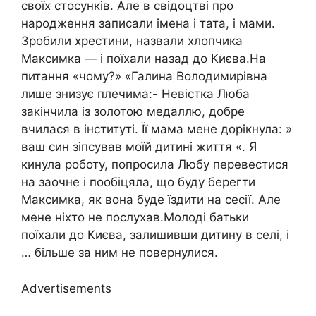
своїх стосунків. Але в свідоцтві про
народження записали імена і тата, і мами.
Зробили хрестини, назвали хлопчика
Максимка — і поїхали назад до Києва.На
питання «чому?» «Галина Володимирівна
лише знизує плечима:- Невістка Люба
закінчила із золотою медаллю, добре
вчилася в інституті. Її мама мене дорікнула: »
ваш син зіпсував моїй дитині життя «. Я
кинула роботу, попросила Любу перевестися
на заочне і пообіцяла, що буду берегти
Максимка, як вона буде їздити на сесії. Але
мене ніхто не послухав.Молоді батьки
поїхали до Києва, залишивши дитину в селі, і
… більше за ним не повернулися.
Advertisements