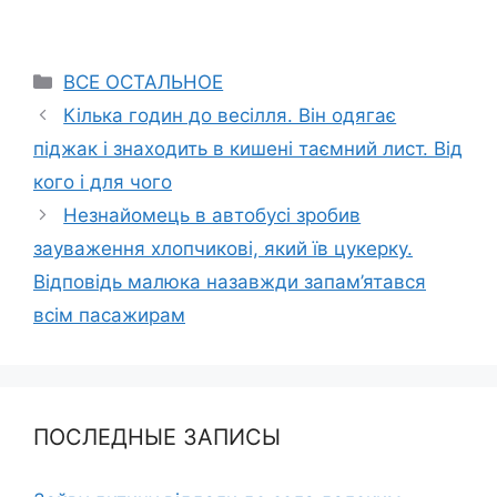
Categories
ВСЕ ОСТАЛЬНОЕ
Кілька годин до весілля. Він одягає
піджак і знаходить в кишені таємний лист. Від
кого і для чого
Незнайомець в автобусі зробив
зауваження хлопчикові, який їв цукерку.
Відповідь малюка назавжди запам’ятався
всім пасажирам
ПОСЛЕДНЫЕ ЗАПИСЫ