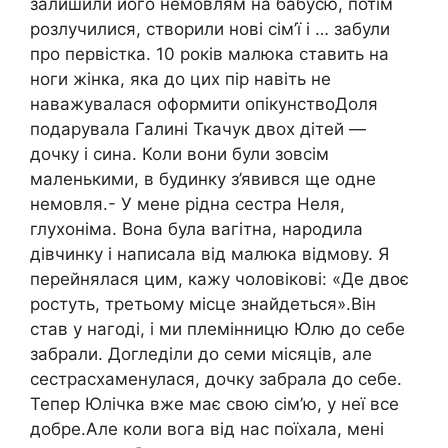
залишили його немовлям на бабусю, потім
розлучилися, створили нові сім’ї і … забули
про первістка. 10 років малюка ставить на
ноги жінка, яка до цих пір навіть не
наважувалася оформити опікунствоДоля
подарувала Галині Ткачук двох дітей —
дочку і сина. Коли вони були зовсім
маленькими, в будинку з’явився ще одне
немовля.- У мене рідна сестра Неля,
глухоніма. Вона була вагітна, народила
дівчинку і написала від малюка відмову. Я
перейнялася цим, кажу чоловікові: «Де двоє
ростуть, третьому місце знайдеться».Він
став у нагоді, і ми племінницю Юлю до себе
забрали. Догледіли до семи місяців, але
сестрасхаменулася, дочку забрала до себе.
Тепер Юлічка вже має свою сім’ю, у неї все
добре.Але коли вога від нас поїхала, мені