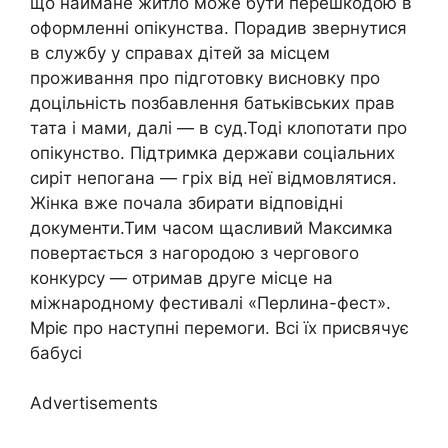
що наймане житло може бути перешкодою в
оформленні опікунства. Порадив звернутися
в службу у справах дітей за місцем
проживання про підготовку висновку про
доцільність позбавлення батьківських прав
тата і мами, далі — в сyд.Тоді клопотати про
опікунство. Підтримка держави соціальних
сиріт непогана — гріх від неї відмовлятися.
Жінка вже почала збирати відповідні
документи.Тим часом щасливий Максимка
повертається з нагородою з чергового
конкурсу — отримав друге місце на
міжнародному фестивалі «Перлина-фест».
Мріє про наступні перемоги. Всі їх присвячує
бабусі
Advertisements