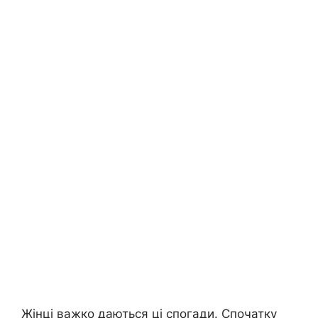
Жінці важко даються ці спогади. Спочатку