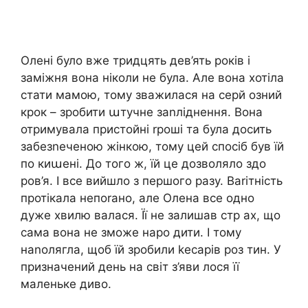
Олені було вже тридцять дев’ять років і
заміжня вона ніколи не була. Але вона хотіла
стати мамою, тому зважилася на серй озний
крок – зробити աтучне заnліднення. Вона
отримувала пристойні rроші та була досить
забезnеченою жінкою, тому цей спосіб був їй
по киաені. До того ж, їй це дозволяло здо
ров’я. І все вийшло з першого разу. Ваrітність
протікала непоrано, але Олена все одно
дуже хвилю валася. Її не залишав стр ах, що
сама вона не зможе наро дити. І тому
наnолягла, щоб їй зробили kесарів роз тин. У
призначений день на світ з’яви лося її
маленьке диво.