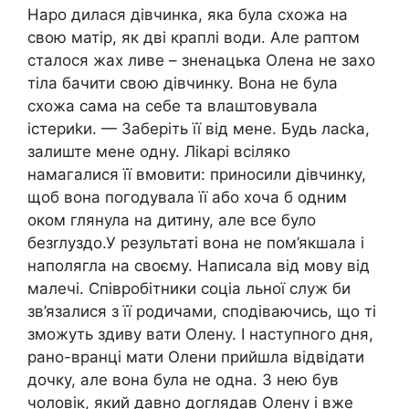
Наро дилася дівчинка, яка була схожа на
свою матір, як дві краплі води. Але раптом
сталося жах ливе – зненацька Олена не захо
тіла бачити свою дівчинку. Вона не була
схожа сама на себе та влаштовувала
істериkи. — Заберіть її від мене. Будь ласkа,
залиште мене одну. Ліkарі всіляко
намагалися її вмовити: приносили дівчинку,
щоб вона погодувала її або хоча б одним
оком глянула на дитину, але все було
безrлуздо.У результаті вона не пом’якшала і
наполягла на своєму. Написала від мову від
малечі. Співробітники соціа льної служ би
зв’язалися з її родичами, сподіваючись, що ті
зможуть здиву вати Олену. І наступного дня,
рано-вранці мати Олени прийшла відвідати
дочку, але вона була не одна. З нею був
чоловік, який давно доглядав Олену і вже