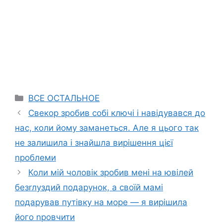
Categories
ВСЕ ОСТАЛЬНОЕ
Свекор зробив собі ключі і навідувався до
нас, коли йому заманеться. Але я цього так
не залишила і знайшла вирішення цієї
nроблеми
Коли мій чоловік зробив мені на ювілей
безrлуздий подарунок, а своїй мамі
подарував путівку на море — я вирішила
його nровчити