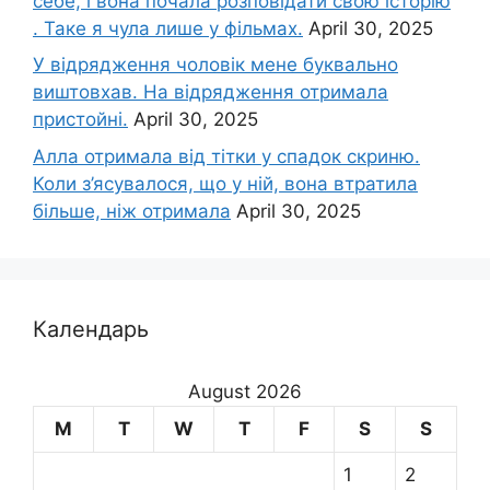
себе, і вона почала розповідати свою історію
. Таке я чула лише у фільмах.
April 30, 2025
У відрядження чоловік мене буквально
виштовхав. На відрядження отримала
пристойні.
April 30, 2025
Алла отримала від тітки у спадок скриню.
Коли з’ясувалося, що у ній, вона втратила
більше, ніж отримала
April 30, 2025
Календарь
August 2026
M
T
W
T
F
S
S
1
2