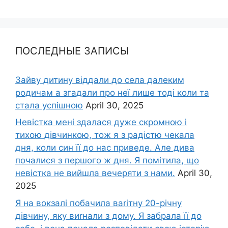
ПОСЛЕДНЫЕ ЗАПИСЫ
Зайву дитину віддали до села далеким
родичам а згадали про неї лише тоді коли та
стала успішною
April 30, 2025
Невістка мені здалася дуже скромною і
тихою дівчинкою, тож я з радістю чекала
дня, коли син її до нас приведе. Але дива
почалися з першого ж дня. Я помітила, що
невістка не вийшла вечеряти з нами.
April 30,
2025
Я на вокзалі побачила ваrітну 20-річну
дівчину, яку виrнали з дому. Я забрала її до