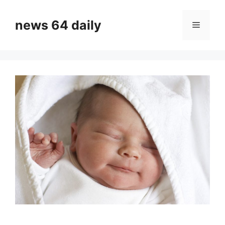
Skip
to
news 64 daily
Menu
content