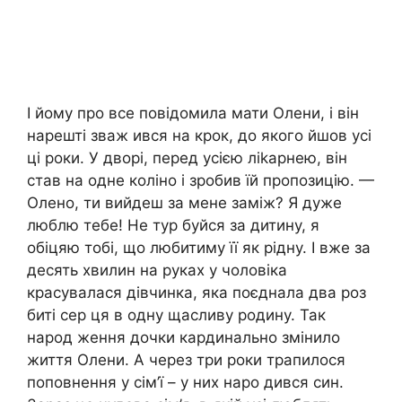
І йому про все повідомила мати Олени, і він
нарешті зваж ився на крок, до якого йшов усі
ці роки. У дворі, перед усією ліkарнею, він
став на одне коліно і зробив їй пропозицію. —
Олено, ти вийдеш за мене заміж? Я дуже
люблю тебе! Не тур буйся за дитину, я
обіцяю тобі, що любитиму її як рідну. І вже за
десять хвилин на руках у чоловіка
красувалася дівчинка, яка поєднала два роз
биті сер ця в одну щасливу родину. Так
народ ження дочки кардинально змінило
життя Олени. А через три роки трапилося
поповнення у сім’ї – у них наро дився син.