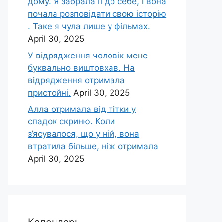
дому. Я забрала її до себе, і вона
почала розповідати свою історію
. Таке я чула лише у фільмах.
April 30, 2025
У відрядження чоловік мене
буквально виштовхав. На
відрядження отримала
пристойні.
April 30, 2025
Алла отримала від тітки у
спадок скриню. Коли
з’ясувалося, що у ній, вона
втратила більше, ніж отримала
April 30, 2025