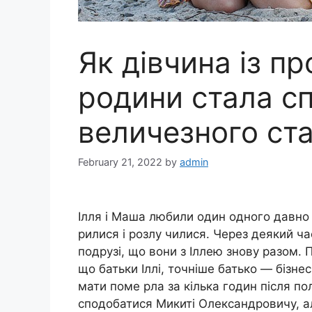
Як дівчина із пр
родини стала 
величезного ст
February 21, 2022
by
admin
Ілля і Маша любили один одного давно 
рилися і розлу чилися. Через деякий ч
подрузі, що вони з Іллею знову разом.
що батьки Іллі, точніше батько — бізне
мати поме рла за кілька годин після п
сподобатися Микиті Олександровичу, ал