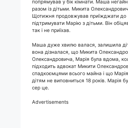
попрямував у бік кімнати. Маша негайно
разом із дітьми. Микита Олександрович
Щотижня продовжував приїжджати до ни
підтримувати Марію з дітьми. Він обіц
так і не приїхав.
Маша дуже хвилю валася, залишила діте
вона дізналася, що Микита Олександров
Олександровича, Марія була вдома, кол
підходить адвокат Микити Олександрови
спадкоємцями всього майна і що Марі
дітям не виповниться 18 років. Марія бу
сер це.
Advertisements