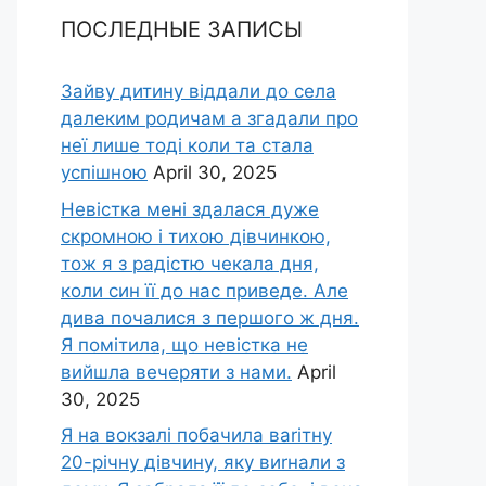
ПОСЛЕДНЫЕ ЗАПИСЫ
Зайву дитину віддали до села
далеким родичам а згадали про
неї лише тоді коли та стала
успішною
April 30, 2025
Невістка мені здалася дуже
скромною і тихою дівчинкою,
тож я з радістю чекала дня,
коли син її до нас приведе. Але
дива почалися з першого ж дня.
Я помітила, що невістка не
вийшла вечеряти з нами.
April
30, 2025
Я на вокзалі побачила ваrітну
20-річну дівчину, яку виrнали з