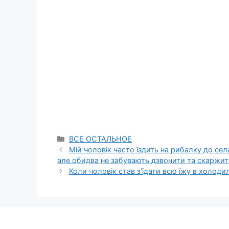
Categories
ВСЕ ОСТАЛЬНОЕ
Мій чоловік часто їздить на рибалку до сел
але обидва не забувають дзвонити та скаржит
Коли чоловік став з’їдати всю їжу в холод