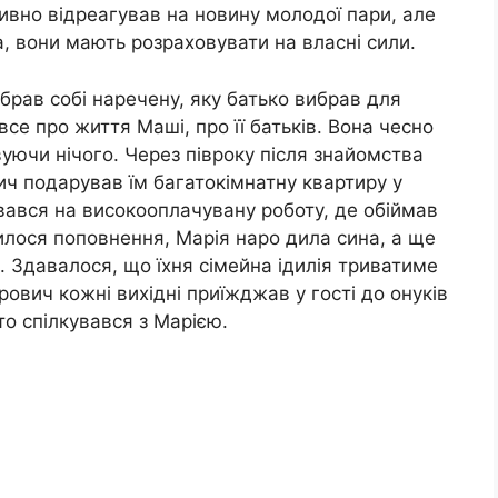
вно відреагував на новину молодої пари, але
, вони мають розраховувати на власні сили.
обрав собі наречену, яку батько вибрав для
се про життя Маші, про її батьків. Вона чесно
вуючи нічого. Через півроку після знайомства
ч подарував їм багатокімнатну квартиру у
увався на високооплачувану роботу, де обіймав
апилося поповнення, Марія наро дила сина, а ще
а. Здавалося, що їхня сімейна ідилія триватиме
ович кожні вихідні приїжджав у гості до онуків
о спілкувався з Марією.