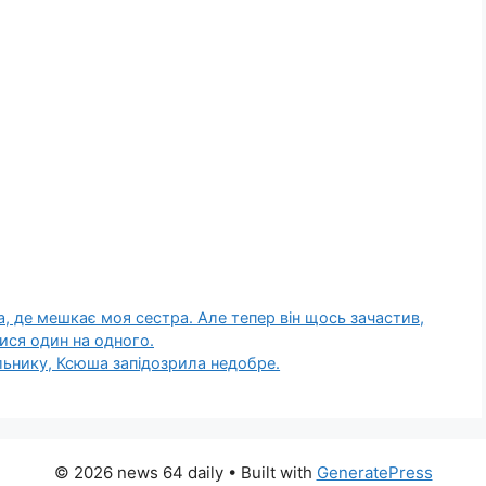
а, де мешкає моя сестра. Але тепер він щось зачастив,
ися один на одного.
ильнику, Ксюша запідозрила недобре.
© 2026 news 64 daily
• Built with
GeneratePress