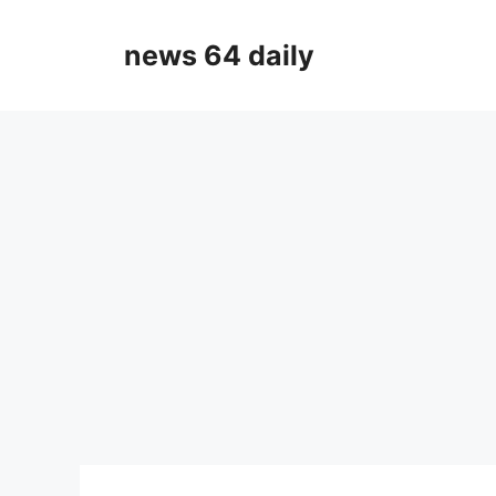
Skip
to
news 64 daily
content