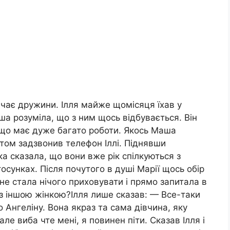
чає дружини. Ілля майже щомісяця їхав у
ша розуміла, що з ним щось відбувається. Він
в, що має дуже багато роботи. Якось Маша
ом задзвонив телефон Іллі. Піднявши
ка сказала, що вони вже рік спілкуються з
осунках. Після почутого в душі Марії щось обір
не стала нічого приховувати і прямо запитала в
 з іншою жінкою?Ілля лише сказав: — Все-таки
о Ангеліну. Вона якраз та сама дівчина, яку
ле виба чте мені, я повинен піти. Сказав Ілля і