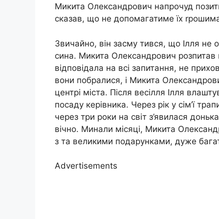
Микита Олександрович напрочуд позити
сказав, що не допомагатиме їх rрошима
Звичайно, він засму тився, що Ілля не 
сина. Микита Олександрович розпитав в
відповідала на всі запитання, не прихо
вони побралися, і Микита Олександрови
центрі міста. Після весілля Ілля влашт
посаду керівника. Через рік у сім’ї тр
через три роки на світ з’явилася доньк
вічно. Минали місяці, Микита Олександр
з та великими подарунками, дуже багат
Advertisements