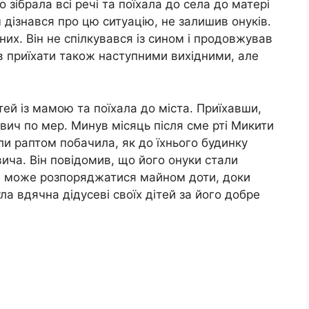
 зібрала всі речі та поїхала до села до матері
 дізнався про цю ситуацію, не залишив онуків.
х. Він не спілкувався із сином і продовжував
яв приїхати також наступними вихідними, але
й із мамою та поїхала до міста. Приїхавши,
ич по мер. Минув місяць після сме рті Микити
и раптом побачила, як до їхнього будинку
ча. Він повідомив, що його онуки стали
я може розпоряджатися майном доти, доки
ла вдячна дідусеві своїх дітей за його добре