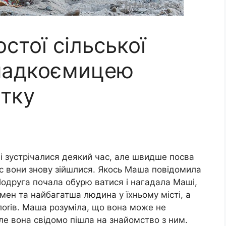
остої сільської
спадкоємицею
атку
і зустрічалися деякий час, але швидше посва
ас вони знову зійшлися. Якось Маша повідомила
 Подруга почала обурю ватися і нагадала Маші,
смен та найбагатша людина у їхньому місті, а
олоrів. Маша розуміла, що вона може не
е вона свідомо пішла на знайомство з ним.