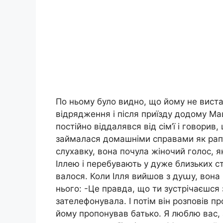
По ньому було видно, що йому не виста
відрядження і після приїзду додому Ма
постійно віддалявся від сім’ї і говори
займалася домашніми справами як рапт
слухавку, вона почула жіночий голос, я
Іллею і перебувають у дуже близьких ст
валося. Коли Ілля вийшов з дуաу, вона 
нього: -Це правда, що ти зустрічаєшся
зателефонувала. І потім він розповів пр
йому пропонував батько. Я люблю вас, а