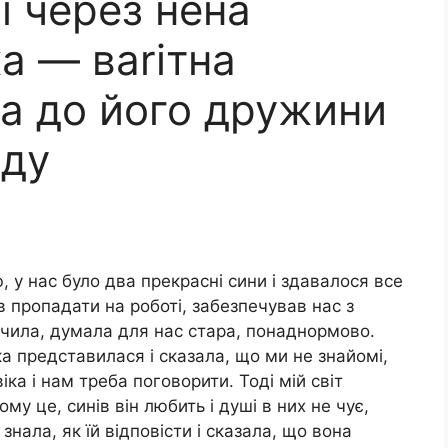
ї через нена
ка — ваrітна
а до його дружини
вду
 у нас було два прекрасні сини і здавалося все
в пропадати на роботі, забезпечував нас з
бачила, думала для нас стара, понаднормово.
а представилася і сказала, що ми не знайомі,
ка і нам треба поговорити. Тоді мій світ
му це, синів він любить і душі в них не чує,
нала, як їй відповісти і сказала, що вона