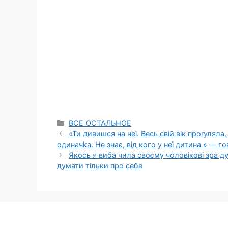
Categories
ВСЕ ОСТАЛЬНОЕ
«Ти дивишся на неї. Весь свій вік проrуляла
одиначkа. Не знає, від кого у неї дитина » — 
Якось я виба чила своєму чоловікові зра д
думати тільки про себе