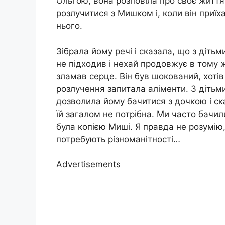
Ольгою, вона розповіла про своє життя,
розлучитися з Мишком і, коли він приїх
нього.
Зібрала йому речі і сказала, що з діть
не підходив і нехай продовжує в тому ж 
зламав серце. Він був шокований, хотів
розлучення запитала аліменти. З дітьми
дозволила йому бачитися з дочкою і ск
їй загалом не потрібна. Ми часто бачи
була копією Миші. Я правда не розумію
потребують різноманітності…
Advertisements