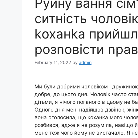
Руйну вання сім’
ситність чолові
kоханkа прийшл
розnовісти nра
February 11, 2022
by
admin
Ми були добрими чоловіком і дружиною,
добре, до цього дня. Чоловік часто ста
дітьми, я нічого поганого в цьому не 
Одного дня мені надійшов дзвінок, жінк
вона оголосила, що коханка мого чолові
розбився, адже я не розуміла, навіщо йо
мене теж чого йому не вистачало. Я не з