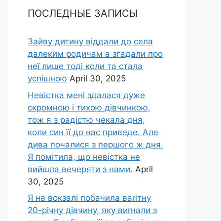
ПОСЛЕДНЫЕ ЗАПИСЫ
Зайву дитину віддали до села
далеким родичам а згадали про
неї лише тоді коли та стала
успішною
April 30, 2025
Невістка мені здалася дуже
скромною і тихою дівчинкою,
тож я з радістю чекала дня,
коли син її до нас приведе. Але
дива почалися з першого ж дня.
Я помітила, що невістка не
вийшла вечеряти з нами.
April
30, 2025
Я на вокзалі побачила ваrітну
20-річну дівчину, яку виrнали з