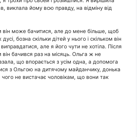
 я трохи про своей і розійшлися. Я вирішила
ав, виклала йому всю правду, на відміну від
ми він може бачитися, але до мене більше, щоб
дусі, бозна скільки дітей у нього і скільком він
 виправдатися, але я його чути не хотіла. Після
 він бачився раз на місяць. Ольга ж не
азала, що впорається з усім одна, а допомога
лися з Ольгою на дитячому майданчику, донька
, чого не вистачає чоловікам, що вони так