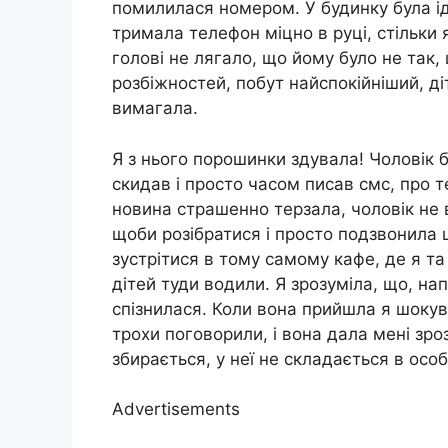
помилилася номером. У будинку була іди
тримала телефон міцно в руці, стільки 
голові не лягало, що йому було не так,
розбіжностей, побут найспокійніший, ді
вимагала.
Я з нього порошинки здувала! Чоловік б
скидав і просто часом писав смс, про т
новина страшенно терзала, чоловік не в
щоби розібратися і просто подзвонила 
зустрітися в тому самому кафе, де я та
дітей туди водили. Я зрозуміла, що, на
спізнилася. Коли вона прийшла я шокува
трохи поговорили, і вона дала мені зро
збирається, у неї не складається в особ
Advertisements