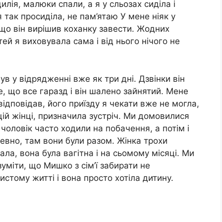
лія, малюки спали, а я у сльозах сиділа і
я так просиділа, не пам’ятаю У мене ніяк у
 що він вирішив коханку завести. Жодних
тей я виховувала сама і від нього нічого не
ув у відрядженні вже як три дні. Дзвінки він
е, що все гаразд і він шалено зайнятий. Мене
ідповідав, його приїзду я чекати вже не могла,
цій жінці, призначила зустріч. Ми домовилися
 чоловік часто ходили на побачення, а потім і
певно, там вони були разом. Жінка трохи
ла, вона була вагітна і на сьомому місяці. Ми
зуміти, що Мишко з сім’ї забирати не
истому житті і вона просто хотіла дитину.