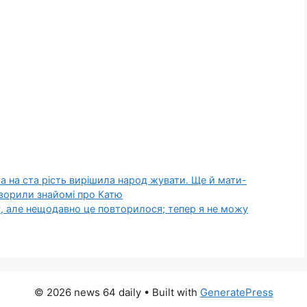
, а на ста рість вирішила народ жувати. Ще й мати-
говорили знайомі про Катю
у, але нещодавно це повторилося; тепер я не можу
© 2026 news 64 daily
• Built with
GeneratePress