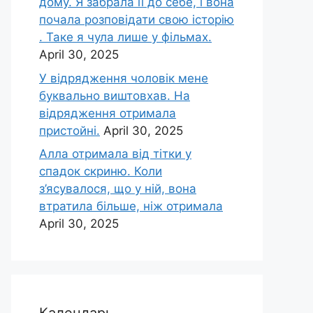
дому. Я забрала її до себе, і вона
почала розповідати свою історію
. Таке я чула лише у фільмах.
April 30, 2025
У відрядження чоловік мене
буквально виштовхав. На
відрядження отримала
пристойні.
April 30, 2025
Алла отримала від тітки у
спадок скриню. Коли
з’ясувалося, що у ній, вона
втратила більше, ніж отримала
April 30, 2025