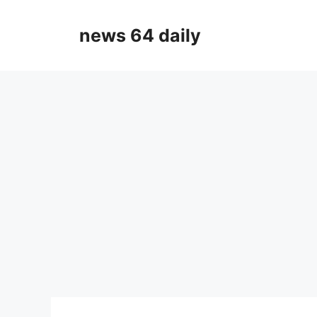
Skip
to
news 64 daily
content