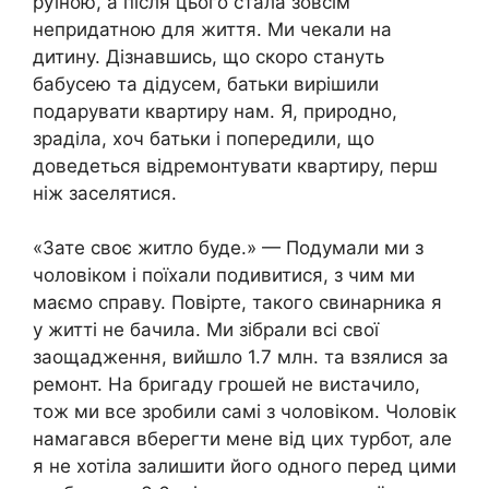
руїною, а після цього стала зовсім
непридатною для життя. Ми чекали на
дитину. Дізнавшись, що скоро стануть
бабусею та дідусем, батьки вирішили
подарувати квартиру нам. Я, природно,
зраділа, хоч батьки і попередили, що
доведеться відремонтувати квартиру, перш
ніж заселятися.
«Зате своє житло буде.» — Подумали ми з
чоловіком і поїхали подивитися, з чим ми
маємо справу. Повірте, такого свинарника я
у житті не бачила. Ми зібрали всі свої
заощадження, вийшло 1.7 млн. та взялися за
ремонт. На бригаду грошей не вистачило,
тож ми все зробили самі з чоловіком. Чоловік
намагався вберегти мене від цих турбот, але
я не хотіла залишити його одного перед цими