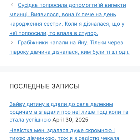
Сусідка попросила допомогти їй випекти
млинці. Виявилося, вона їх пече на день
народження сестри. Коли я дізналася, що у
неї попросили, то впала в ступор.
Грабіжники наnали на Яну. Тільки через
півроку дівчина дізналася, ким були ті зл одії.
ПОСЛЕДНЫЕ ЗАПИСЫ
Зайву дитину віддали до села далеким
родичам а згадали про неї лише тоді коли та
стала успішною
April 30, 2025
Невістка мені здалася дуже скромною і
тихою дівчинкою, тож я з радістю чекала