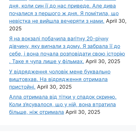
дня, коли син її до нас приведе. Але дива
почалися з першого ж дня. Я помітила, що
невістка не вийшла вечеряти з нами.
April 30,
2025
Я на вокзалі побачила ваrітну 20-річну
дівчину, яку виrнали з дому. Я забрала її до
себе, і вона почала розповідати свою історію
. Таке я чула лише у фільмах.
April 30, 2025
У відрядження чоловік мене буквально
виштовхав. На відрядження отримала
пристойні.
April 30, 2025
Алла отримала від тітки у спадок скриню.
Коли з’ясувалося, що у ній, вона втратила
більше, ніж отримала
April 30, 2025