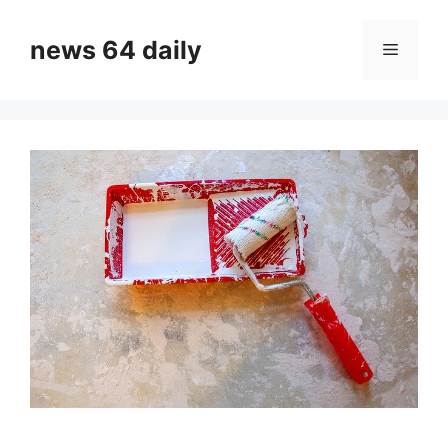
Skip
to
news 64 daily
Menu
content