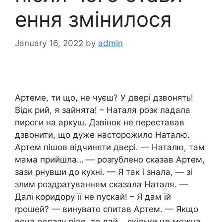
ення змінилося
January 16, 2022
by
admin
Артеме, ти що, не чуєш? У двері дзвонять!
Відк рий, я зайнята! – Наталя розк ладала
пироги на аркуш. Дзвінок не переставав
дзвонити, що дуже насторожило Наталю.
Артем пішов відчиняти двері. — Наталю, там
мама прийшла… — розrублено сказав Артем,
зази рнувши до кухні. — Я так і знала, — зі
злим роздратуванням сказала Наталя. —
Далі коридору її не nускай! – Я дам їй
rрошей? — винувато спитав Артем. — Якщо
вона одразу піде, то дай… скільки це можна