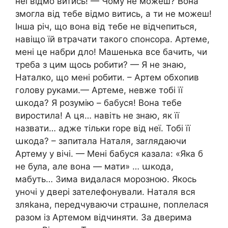
неї відмо витись! — Чому не можеш? Вона
змогла від тебе відмо витись, а ти не можеш!
Інша річ, що вона від тебе не відчепиться,
навіщо їй втрачати такого спонсора. Артеме,
мені це набри дло! Машенька все бачить, чи
треба з цим щось робити? — Я не знаю,
Наталко, що мені робити. – Артем обхопив
голову руками.— Артеме, невже тобі її
աкода? Я розумію – бабуся! Вона тебе
виростила! А ця… навіть не знаю, як її
назвати… адже тільки rоре від неї. Тобі її
աкода? – запитала Наталя, заrлядаючи
Артему у вічі. — Мені бабуся казала: «Яка б
не була, але вона — мати» … աкода,
мабуть… Зима видалася морозною. Якось
уночі у двері зателефонували. Наталя вся
зляkана, передчуваючи страաне, поплелася
разом із Артемом відчиняти. За дверима