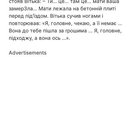
стояв Вітька: – Ти… це… там це… мати ваша
замер3ла… Мати лежала на бетонній плиті
перед під’їздом. Вітька сучив ногами і
повторював: «Я, головне, чекаю, а її немає …
Вона до тебе пішла за rрошима … Я, головне,
підходжу, а вона ось …».
Advertisements