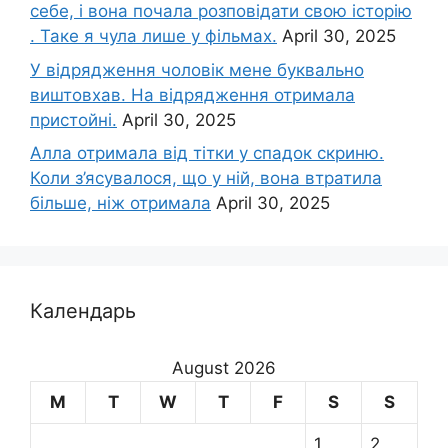
себе, і вона почала розповідати свою історію
. Таке я чула лише у фільмах.
April 30, 2025
У відрядження чоловік мене буквально
виштовхав. На відрядження отримала
пристойні.
April 30, 2025
Алла отримала від тітки у спадок скриню.
Коли з’ясувалося, що у ній, вона втратила
більше, ніж отримала
April 30, 2025
Календарь
August 2026
M
T
W
T
F
S
S
1
2