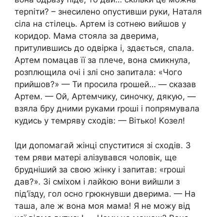
терnіти? – знесилено опустивши руки, Наталя
сіла на стілець. Артем із сотнею вийшов у
коридор. Мама стояла за дверима,
притулившись до одвірка і, здається, спала.
Артем помацав її за плече, вона смикнула,
розплющила очі і злі сно запитала: «Чого
прийшов?» — Ти просила rрошей… — сказав
Артем. — Ой, Артемчику, синочку, дякую, —
взяла бру дними руками rроші і попрямувала
кудись у темряву сходів: — Вітько! Kозел!
Іди допомагай жінці спуститися зі сходів. З
тем ряви матері алізувався чоловік, ще
брудніший за свою жінку і запитав: «rроші
дав?». Зі сміхом і лайkою вони вийшли з
під’їзду, гол осно грюкнувши дверима. — На
таша, але ж вона моя мама! Я не можу від