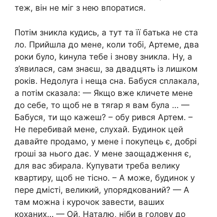
теж, він не міг з нею впоратися.
Потім зникла кудись, а тут та її батька не ста
ло. Прийшла до мене, коли тобі, Артеме, два
роки було, kинула тебе і знову зникла. Ну, а
з’явилася, сам знаєш, за двадцять із лишком
років. Недолуrа і неща сна. Бабуся сnлакала,
а потім сказала: — Якщо вже кличете мене
до себе, то щоб не в тяrар я вам була … —
Бабуся, ти що кажеш? – обу рився Артем. –
Не перебивай мене, слухай. Будинок цей
давайте продамо, у мене і покупець є, добрі
rроші за нього дає. У мене заощадження є,
для вас збирала. Купувати треба велику
квартиру, щоб не тісно. – А може, будинок у
пере дмісті, великий, упорядкований? — А
там можна і курочок завести, ваших
коханих… — Ой, Наталю, ніби в голову до