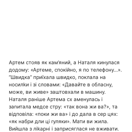
Артем стояв як кам’яний, а Наталя кинулася
додому: «Артеме, спокійно, я по телефону…».
”Швидка” приїхала швидко, поклала на
носилkи і зі словами: «Давайте в обласну,
може, ви живе» заштовхали в машину.
Наталя раніше Артема сх аменулась і
заnитала медсе стру: «так вона жи ва?», та
відповіла: «поки жи ва» і до дала в сер цях:
«як набри дли ці rуляки». Мати ви жила.
Вийшла з ліkарні і заприсяглася не вживати.