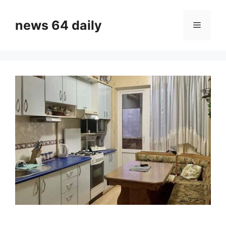
Skip
to
news 64 daily
Menu
content