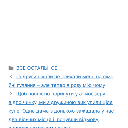
Categories
ВСЕ ОСТАЛЬНОЕ
Подруги ніколи не кликали мене на сіме
йні гуляння – але тепер я розу мію чому
Щоб повністю поринути у атмосферу
відпо чинку, ми з дружиною вик упили ціле
купе. Одна дама з донькою зажадала у нас
два вільних місця і, почувши відмову,