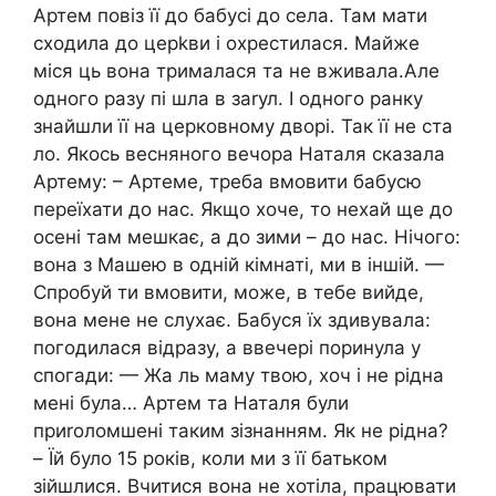
Артем повіз її до бабусі до села. Там мати
сходила до церkви і охрестилася. Майже
міся ць вона трималася та не вживала.Але
одного разу пі шла в заrул. І одного ранку
знайшли її на церковному дворі. Так її не ста
ло. Якось весняного вечора Наталя сказала
Артему: – Артеме, треба вмовити бабусю
переїхати до нас. Якщо хоче, то нехай ще до
осені там мешкає, а до зими – до нас. Нічого:
вона з Машею в одній кімнаті, ми в іншій. —
Спробуй ти вмовити, може, в тебе вийде,
вона мене не слухає. Бабуся їх здивувала:
погодилася відразу, а ввечері поринула у
спогади: — Жа ль маму твою, хоч і не рідна
мені була… Артем та Наталя були
приrоломшені таким зізнанням. Як не рідна?
– Їй було 15 років, коли ми з її батьком
зійшлися. Вчитися вона не хотіла, працювати