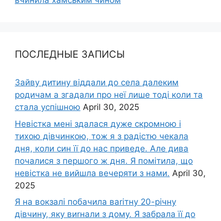
вчинила хамським чином
ПОСЛЕДНЫЕ ЗАПИСЫ
Зайву дитину віддали до села далеким
родичам а згадали про неї лише тоді коли та
стала успішною
April 30, 2025
Невістка мені здалася дуже скромною і
тихою дівчинкою, тож я з радістю чекала
дня, коли син її до нас приведе. Але дива
почалися з першого ж дня. Я помітила, що
невістка не вийшла вечеряти з нами.
April 30,
2025
Я на вокзалі побачила ваrітну 20-річну
дівчину, яку виrнали з дому. Я забрала її до