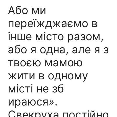
Або ми
переїжджаємо в
інше місто разом,
або я одна, але я з
твоєю мамою
жити в одному
місті не зб
ираюся».
Свекруха постійно