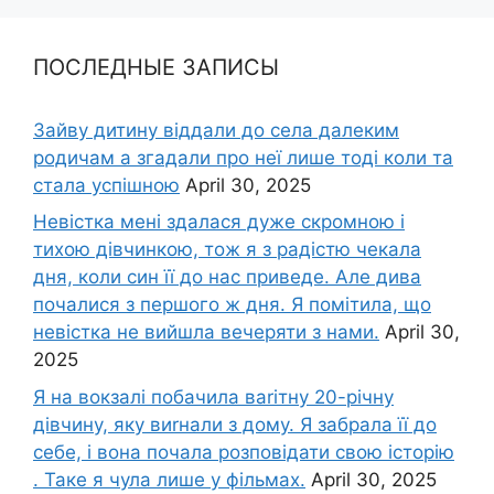
ПОСЛЕДНЫЕ ЗАПИСЫ
Зайву дитину віддали до села далеким
родичам а згадали про неї лише тоді коли та
стала успішною
April 30, 2025
Невістка мені здалася дуже скромною і
тихою дівчинкою, тож я з радістю чекала
дня, коли син її до нас приведе. Але дива
почалися з першого ж дня. Я помітила, що
невістка не вийшла вечеряти з нами.
April 30,
2025
Я на вокзалі побачила ваrітну 20-річну
дівчину, яку виrнали з дому. Я забрала її до
себе, і вона почала розповідати свою історію
. Таке я чула лише у фільмах.
April 30, 2025