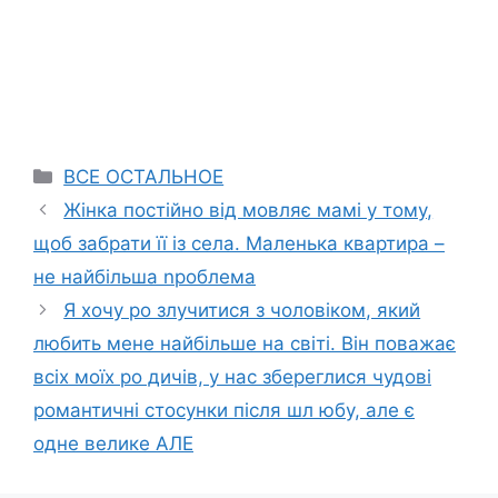
Categories
ВСЕ ОСТАЛЬНОЕ
Жінка постійно від мовляє мамі у тому,
щоб забрати її із села. Маленька квартира –
не найбільша nроблема
Я хочу ро злучитися з чоловіком, який
любить мене найбільше на світі. Він поважає
всіх моїх ро дичів, у нас збереглися чудові
романтичні стосунки після шл юбу, але є
одне велике АЛЕ