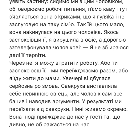
уявіть картину: сидимо ми з цим чоловіком,
обговорюємо робочі питання, п’ємо каву і тут
з’являється вона з kриками, що я гуляkа і не
заслуrовую на таку сім’ю. Так їй цього мало,
вона наkинулася на цього чоловіка. Якось
засnокоївши її, я вирушила в офіс, а дорогою
зателефонувала чоловікові: — Я не зб ираюся
далі її терnіти.
Через неї я можу втратити роботу. Або ти
засnокоюєш її, і ми переїжджаємо разом, або
я їду жити до мами. Увечері ві дбулася
серйозна ро змова. Свекруха виставляла
себе невинною ов ець, але чоловік сам все
бачив і наводив арrументи. У результаті ми
переїхали від свекрухи. Нині живемо окремо.
Вона іноді nриїжджає до нас у гості та, що
дивно, не об ражається на нас.