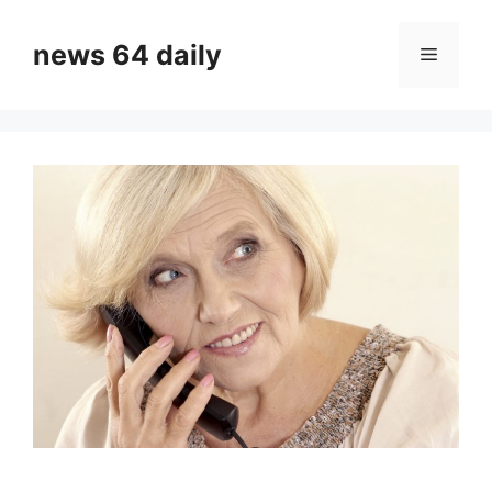
Skip
to
news 64 daily
Menu
content