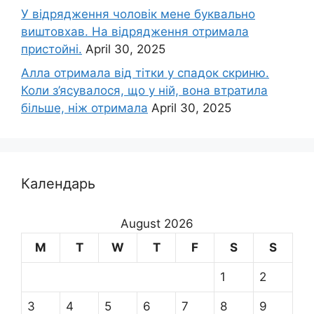
У відрядження чоловік мене буквально
виштовхав. На відрядження отримала
пристойні.
April 30, 2025
Алла отримала від тітки у спадок скриню.
Коли з’ясувалося, що у ній, вона втратила
більше, ніж отримала
April 30, 2025
Календарь
August 2026
M
T
W
T
F
S
S
1
2
3
4
5
6
7
8
9