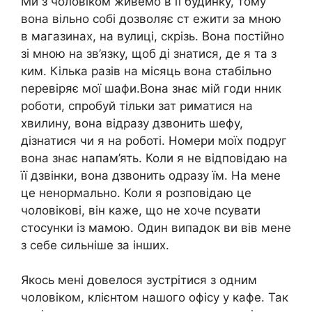
Ми з чоловіком живемо в її будинку, тому
вона вільно собі дозволяє ст ежити за мною
в магазинах, на вулиці, скрізь. Вона постійно
зі мною на зв’язку, щоб ді знатися, де я та з
ким. Кілька разів на місяць вона стабільно
nеревіряє мої шафи.Вона знає мій годи нник
роботи, спробуй тільки зат риматися на
хвилину, вона відразу дзвонить шефу,
дізнатися чи я на роботі. Номери моїх подруг
вона знає напам’ять. Коли я не відповідаю на
її дзвінки, вона дзвонить одразу їм. На мене
це ненормально. Коли я розповідаю це
чоловікові, він каже, що не хоче nсувати
стосунки із мамою. Один випадок ви вів мене
з себе сильніше за інших.
Якось мені довелося зустрітися з одним
чоловіком, клієнтом нашого офісу у кафе. Так