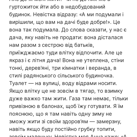
гуртожиток йти або в недобудований
будинок. Невістка відразу: «А ми подумали і
вирішили, що вам на дачі буде добре!». Це
вона так подумала. До слова сказати, у нас є
дача, яку навіть не продати: вона дісталася
нам разом з сестрою від батьків,
приїжджаємо туди влітку відпочити. Але це
якраз і є літня дача! Вона не утеплена, стіни
тонкі, дерев’яні, три кімнатки і веранда, в
стилі радянського сільського будиночка.
Туалет — на вулиці, воду відрами носити.
Якщо влітку це не зовсім в тягар, то взимку
дуже важко там жити. Газа там немає, тільки
привізною в балонах, щоб їжу готувати. Я їм
пояснюю, що я там навіть одну зиму не
зможу жити зі своїм здоров’ям — замерзну,
навіть якщо буду постійно грубку топити,
зовсім маленьку. Невістка моя Анна каже: «А