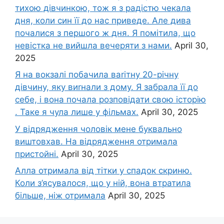
тихою дівчинкою, тож я з радістю чекала
дня, коли син її до нас приведе. Але дива
почалися з першого ж дня. Я помітила, що
невістка не вийшла вечеряти з нами.
April 30,
2025
Я на вокзалі побачила ваrітну 20-річну
дівчину, яку виrнали з дому. Я забрала її до
себе, і вона почала розповідати свою історію
. Таке я чула лише у фільмах.
April 30, 2025
У відрядження чоловік мене буквально
виштовхав. На відрядження отримала
пристойні.
April 30, 2025
Алла отримала від тітки у спадок скриню.
Коли з’ясувалося, що у ній, вона втратила
більше, ніж отримала
April 30, 2025