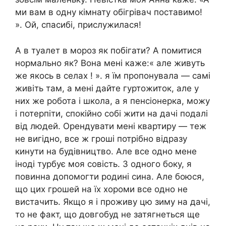
ми вам в одну кімнату обігрівач поставимо!
». Ой, спасибі, прислужилася!
А в туалет в мороз як побігати? А помитися
нормально як? Вона мені каже:« але живуть
же якось в селах ! ». я їм пропонувала — самі
живіть там, а мені дайте гуртожиток, але у
них же робота і школа, а я пенсіонерка, можу
і потерпіти, спокійно собі жити на дачі подалі
від людей. Орендувати мені квартиру — теж
не вигідно, все ж гроші потрібно відразу
кинути на будівництво. Але все одно мене
іноді турбує моя совість. З одного боку, я
повинна допомогти родині сина. Але боюся,
що цих грошей на їх хороми все одно не
вистачить. Якщо я і проживу цю зиму на дачі,
то не факт, що довгобуд не затягнеться ще