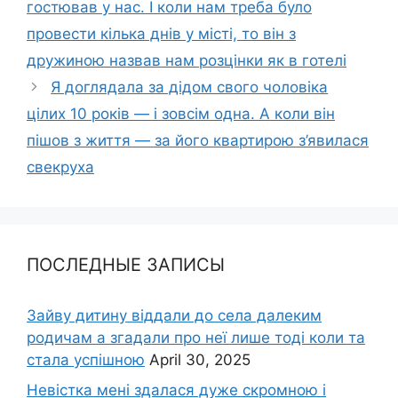
гостював у нас. І коли нам треба було
провести кілька днів у місті, то він з
дружиною назвав нам розцінки як в готелі
Я доглядала за дідом свого чоловіка
цілих 10 років — і зовсім одна. А коли він
пішов з життя — за його квартирою з’явилася
свекруха
ПОСЛЕДНЫЕ ЗАПИСЫ
Зайву дитину віддали до села далеким
родичам а згадали про неї лише тоді коли та
стала успішною
April 30, 2025
Невістка мені здалася дуже скромною і