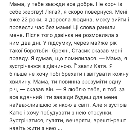
Мама, у тебе завжди все добре. Не корч із
себе жертву! Лягай, я скоро повернуся. Мені
вже 22 роки, я доросла людина, можу вийти і
провести час без мами! Ці слова ранили
мене. Після того дзвінка не розмовляла з
ним два дні. У підсумку, через майже рік
такої боротьби і брехні, Стасик сказав мені
правду. Я думав, що помилилася. — Мама, я
зустрічаюся з дівчиною. Її звати Катя. Я
більше не хочу тобі брехати і звітувати кожну
хвилину. Мама, ти повинна зрозуміти одну
річ, — сказав він. — Я люблю тебе, я тобі за
все вдячний і ти завжди будеш для мене
найважливішою жінкою в світі. Але я зустрів
Катю і хочу побудувати з нею стосунки.
Зустрічатися, гуляти, вечеряти, врешті-решт
навіть жити з нею …