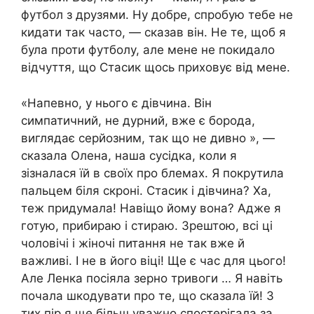
футбол з друзями. Ну добре, спробую тебе не
кидати так часто, — сказав він. Не те, щоб я
була проти футболу, але мене не покидало
відчуття, що Стасик щось приховує від мене.
«Напевно, у нього є дівчина. Він
симпатичний, не дурний, вже є борода,
виглядає серйозним, так що не дивно », —
сказала Олена, наша сусідка, коли я
зізналася їй в своїх про блемах. Я покрутила
пальцем біля скроні. Стасик і дівчина? Ха,
теж придумала! Навіщо йому вона? Адже я
готую, прибираю і стираю. Зрештою, всі ці
чоловічі і жіночі питання не так вже й
важливі. І не в його віці! Ще є час для цього!
Але Ленка посіяла зерно тривоги … Я навіть
почала шкодувати про те, що сказала їй! З
тих пір я ще більш уважно спостерігала за