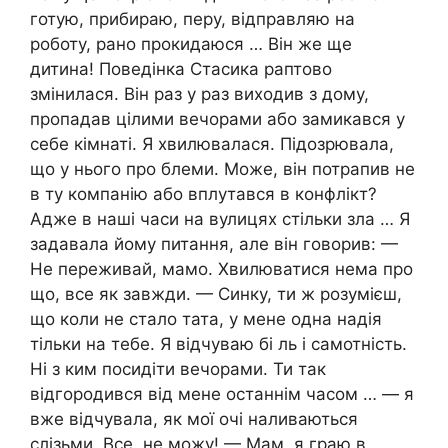
готую, прибираю, перу, відправляю на
роботу, рано прокидаюся … Він же ще
дитина! Поведінка Стасика раптово
змінилася. Він раз у раз виходив з дому,
пропадав цілими вечорами або замикався у
себе кімнаті. Я хвилювалася. Підозрювала,
що у нього про блеми. Може, він потрапив не
в ту компанію або вплутався в конфлікт?
Адже в наші часи на вулицях стільки зла … Я
задавала йому питання, але він говорив: —
Не переживай, мамо. Хвилюватися нема про
що, все як завжди. — Синку, ти ж розумієш,
що коли не стало тата, у мене одна надія
тільки на тебе. Я відчуваю бі ль і самотність.
Ні з ким посидіти вечорами. Ти так
відгородився від мене останнім часом … — я
вже відчувала, як мої очі наливаються
слізьми. Все, не можу! — Мам, я граю в