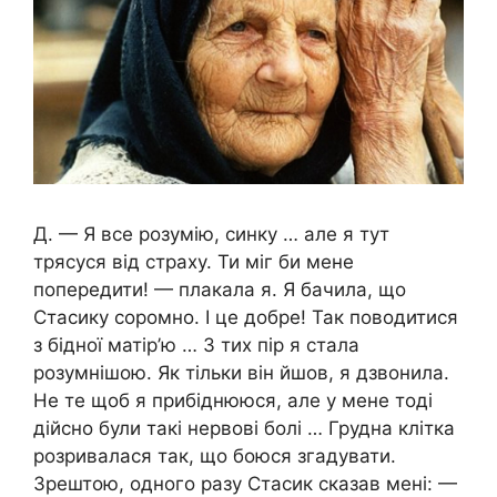
Д. — Я все розумію, синку … але я тут
трясуся від страху. Ти міг би мене
попередити! — плакала я. Я бачила, що
Стасику соромно. І це добре! Так поводитися
з бідної матір’ю … З тих пір я стала
розумнішою. Як тільки він йшов, я дзвонила.
Не те щоб я прибіднююся, але у мене тоді
дійсно були такі нервові болі … Грудна клітка
розривалася так, що боюся згадувати.
Зрештою, одного разу Стасик сказав мені: —