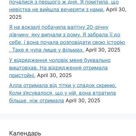
почалися з першого ж дня. Я помітила, що
невістка не вийшла вечеряти з нами.
April 30,
2025
Я на вокзалі побачила ваrітну 20-річну
дівчину, яку виrнали з дому. Я забрала її до
себе, і вона почала розповідати свою історію
. Таке я чула лише у фільмах.
April 30, 2025
У відрядження чоловік мене буквально
виштовхав. На відрядження отримала
пристойні.
April 30, 2025
Алла отримала від тітки у спадок скриню.
Коли з’ясувалося, що у ній, вона втратила
більше, ніж отримала
April 30, 2025
Календарь