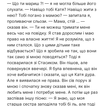
— Що ти мариш ?! — я не могла більше його
слухати. — Навіщо тобі Катя? Навіщо жити з
нею? Тобі погано з мамою? — запитала я,
проливаючи сльози. — Мама, стій … —
сказав він. — Ти не можеш тримати мене
весь час на повідку. Я став дорослим і маю
право на власне життя! Я не розуміла, що з
ним сталося. Що з цими дітьми таке
відбувається? Що я зробила не так, що вони
так само зі мною поводяться? Тоді я
посварилася зі Стасиком. Він пішов, але
повернувся ввечері. Я була впевнена, що він
хоче вибачитися і сказати, що ця Катя дура.
Але я виявилася не права. Він сів поруч зі
мною і спочатку знову сказав мені, як він
любить мене і потребує мене. А потім ще раз
заспівав іншу пісню: — Я знаю, що моя
старша сестра заподіяла тобі бі ль, але тоді