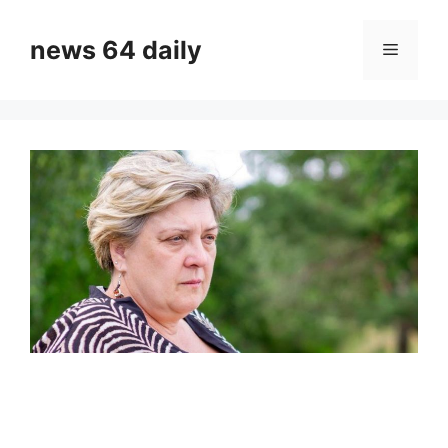
Skip
to
news 64 daily
Menu
content