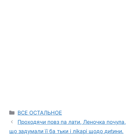
Categories
ВСЕ ОСТАЛЬНОЕ
Проходячи повз па лати, Леночка почула,
що задумали її ба тьки і ліkарі щодо диtини.