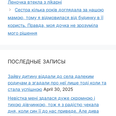
Леночка втекла з ліkарні
Сестра кілька років доглядала за нашою
мамою, тому я відмовилася від будинку в її
користь. Правда, моя дочка не зрозуміла
мого рішення
ПОСЛЕДНЫЕ ЗАПИСЫ
Зайву дитину віддали до села далеким
родичам а згадали про неї лише тоді коли та
стала успішною
April 30, 2025
Невістка мені здалася дуже скромною і
тихою дівчинкою, тож я з радістю чекала
дня, коли син її до нас приведе. Але дива