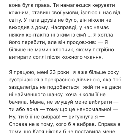
вона була права. Ти намагаєшся керувати
кожним, ставиш свої умови, ізолюєш нас від
світу. У тата друзів не було, він ніколи не
виходив з дому. Насправді, у нас немає
ніяких контактів ні з ким із сім’ї … Я хотіла
його перебити, але він продовжив: — Я
більше не мамин хлопчик, якому потрібно
витирати соплі після кожного чхання.
Я працюю, мені 23 роки і я вже більше року
зустрічаюся з прекрасною дівчиною, яка тобі
заздалегідь не подобається і якій ти не даси
ні найменшого шансу, хоча ніколи її не
бачила. Мама, не змушуй мене вибирати —
ти або вона — тому що це ненормально! —
Ну, ти б її не вибрав! — вигукнула я —
Справа не в тому, кого б я вибрав. Справа в
тому, що Катя ніколи б не поставила мене