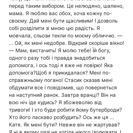
перед таким вибором. Це нелюдяно, шалено,
мама. Я люблю вас обох, хоча кожну по-
своєму. Дай мені бути щасливим! І дозволь
собі розділити зі мною цю радість. Я
мовчала, сльози текли по моєму обличчю. —
… Ой, як мені недобре. Відкрий скоріше вікно!
— Мам, вистачить! Я молю тебе! Їй богу,
одного разу тобі і правда знадобиться
допомога, і ось тоді я вже не повірю! Яка
допомога?Щоб я прикидалася? Мені по-
справжньому погано! Стасик сказав мені
обдумати все і повідомив, що повернеться
на наступний ранок. Завтра вранці? Він на
всю ніч іде кудись? Я збожеволію від
тривоги! І хто буде робити йому бутерброди?
Хто його ласкаво розбудить? Ось же ця …
Катя. Як мені бути? Невже він не жартував?
Я ні в якому разі не хотіла нікого ізолювати. І