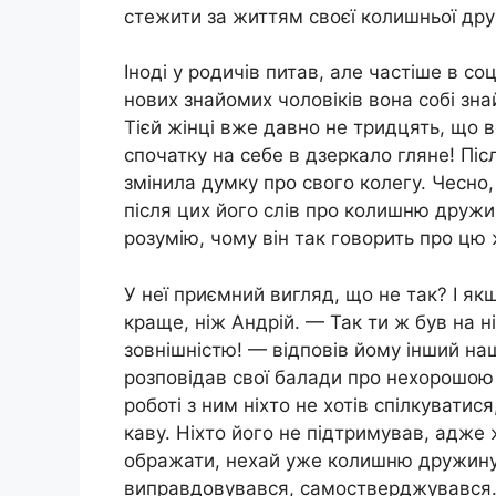
стежити за життям своєї колишньої др
Іноді у родичів питав, але частіше в с
нових знайомих чоловіків вона собі зн
Тієй жінці вже давно не тридцять, що 
спочатку на себе в дзеркало гляне! Піс
змінила думку про свого колегу. Чесно,
після цих його слів про колишню дружин
розумію, чому він так говорить про цю 
У неї приємний вигляд, що не так? І як
краще, ніж Андрій. — Так ти ж був на 
зовнішністю! — відповів йому інший на
розповідав свої балади про нехорошою 
роботі з ним ніхто не хотів спілкуватис
каву. Ніхто його не підтримував, адже 
ображати, нехай уже колишню дружину.
виправдовувався, самостверджувався. 