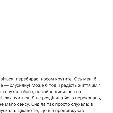
ивіться, перебирає, носом крутите. Ось мені б
не — слухняну! Може б тоді і радість життя зміг
ла і слухала його, постійно дивилася на
і, закінчиться. Я не розділяла його переконань,
е мало сенсу. Сиділа так просто слухала: в
пускала. Цікаво те, що він продовжував