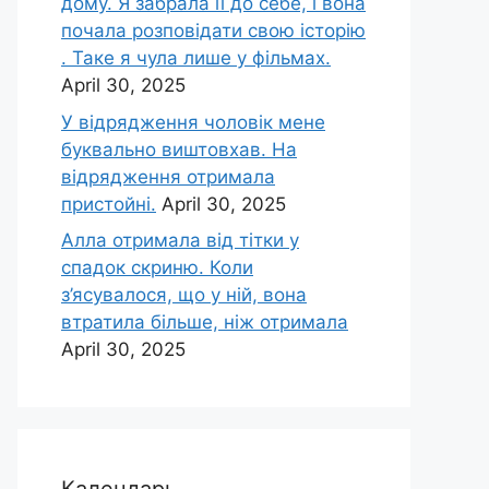
дому. Я забрала її до себе, і вона
почала розповідати свою історію
. Таке я чула лише у фільмах.
April 30, 2025
У відрядження чоловік мене
буквально виштовхав. На
відрядження отримала
пристойні.
April 30, 2025
Алла отримала від тітки у
спадок скриню. Коли
з’ясувалося, що у ній, вона
втратила більше, ніж отримала
April 30, 2025