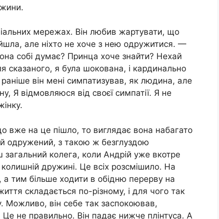
ужини.
оціальних мережах. Він любив жартувати, що
айшла, але ніхто не хоче з нею одружитися. —
вона собі думає? Принца хоче знайти? Нехай
ля сказаного, я була шокована, і кардинально
 раніше він мені симпатизував, як людина, але
у, Я відмовляюся від своєї симпатії. Я не
жінку.
що вже на це пішло, то виглядає вона набагато
ній одружений, з такою ж безглуздою
ш загальний колега, коли Андрій уже вкотре
колишній дружині. Це всіх розсмішило. На
я, а тим більше ходити в обідню перерву на
життя складається по-різному, і для чого так
 Можливо, він себе так заспокоював,
Це не правильно. Він падає нижче плінтуса. А