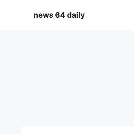
Skip
to
news 64 daily
content