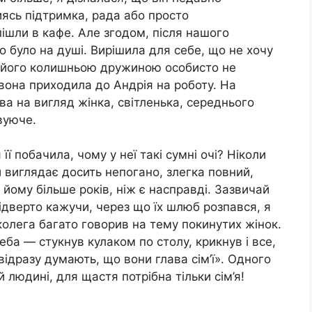
ясь підтримка, рада або просто
пішли в кафе. Але згодом, після нашого
о було на душі. Вирішила для себе, що не хочу
З його колишньою дружиною особисто не
 вона приходила до Андрія на роботу. На
ва на вигляд жінка, світленька, середнього
овуюче.
її побачила, чому у неї такі сумні очі? Ніколи
ій виглядає досить непогано, злегка повний,
 йому більше років, ніж є насправді. Зазвичай
ідверто кажучи, через що їх шлюб розпався, я
колега багато говорив на тему покинутих жінок.
еба — стукнув кулаком по столу, крикнув і все,
відразу думають, що вони глава сім’ї». Одного
й людині, для щастя потрібна тільки сім’я!