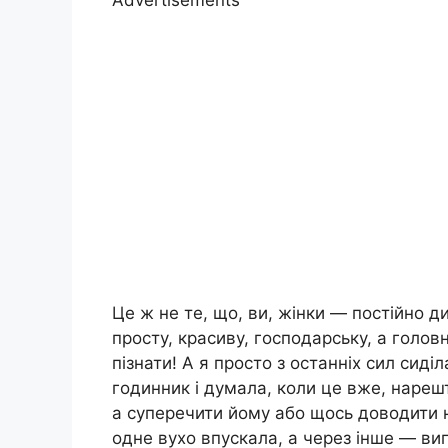
Це ж не те, що, ви, жінки — постійно д
просту, красиву, господарську, а голов
пізнати! А я просто з останніх сил сиді
годинник і думала, коли це вже, нарешт
а суперечити йому або щось доводити н
одне вухо впускала, а через інше — ви