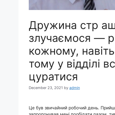
Дружина стр аш
злучаємося — р
кожному, навіть
тому у відділі в
цуратися
December 23, 2021
by
admin
Це був звичайний робочий день. Прийшо
запропонував мені пообідати разом, тим