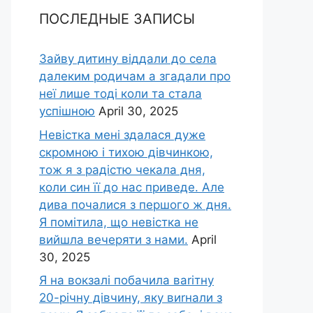
ПОСЛЕДНЫЕ ЗАПИСЫ
Зайву дитину віддали до села
далеким родичам а згадали про
неї лише тоді коли та стала
успішною
April 30, 2025
Невістка мені здалася дуже
скромною і тихою дівчинкою,
тож я з радістю чекала дня,
коли син її до нас приведе. Але
дива почалися з першого ж дня.
Я помітила, що невістка не
вийшла вечеряти з нами.
April
30, 2025
Я на вокзалі побачила ваrітну
20-річну дівчину, яку виrнали з