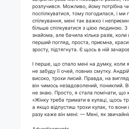
розлучився. Можливо, йому потрібна чи
поспілкуватися, тому погодилася, і ми 
спілкування, мені так важко і неприємн
більше спілкуватися з цією людиною. 
знайома, але бачила кілька разів, коли
перший погляд, проста, приємна, краси
зросту, підтягнута. Є щось в ній зачар
І перше, що спало мені на думку, коли я 
не забуду її очей, повних смутку. Андр
високо, трохи лисий. Правда, на вигляд
він чимось незадоволений, пониклий. В
не знаю. Просто, я стала помічати, що 
«Жінку треба тримати в кулаці, щось тр
а якщо відпустиш трохи кулак, то вони 
разу каже він мені: — Мені, як звичайні
Advertisements