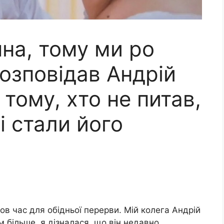
на, тому ми ро
озповідав Андрій
 тому, хто не питав,
сі стали його
в час для обідньої перерви. Мій колега Андрій
 більше, я дізналася, що він недавно