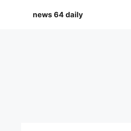
Skip
to
news 64 daily
content