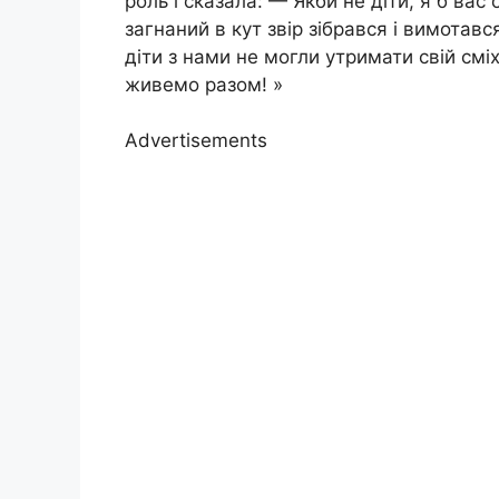
роль і сказала: — Якби не діти, я б ва
загнаний в кут звір зібрався і вимотавс
діти з нами не могли утримати свій смі
живемо разом! »
Advertisements