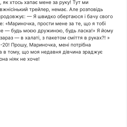
ю, як хтось хапає мене за руку! Тут ми
жнісінький трейлер, немає. Але розповідь
продовжує: — Я швидко обертаюся і бачу свого
аже: «Мариночка, прости мене за те, що я тобі
ле — будь моєю дружиною, будь ласка!» Я йому
араз — в халаті, з пакетом сміття в руках?! »
5-20! Прошу, Мариночка, мені потрібна
ва в тому, що моя недавня дівчина зраджує
вона ніяк не хоче!