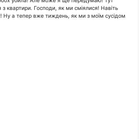
с обох убила! Але може я ще передумаю! Тут
я з квартири. Господи, як ми сміялися! Навіть
х! Ну а тепер вже тиждень, як ми з моїм сусідом