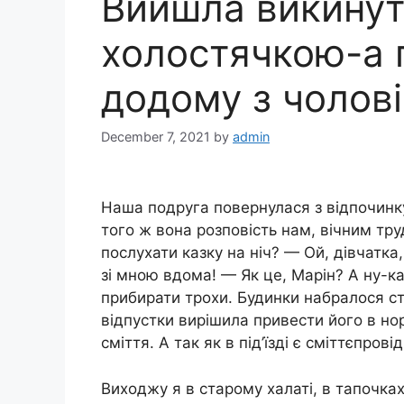
Вийшла викинут
холостячкою-а 
додому з чолові
December 7, 2021
by
admin
Наша подруга повернулася з відпочинку.
того ж вона розповість нам, вічним тру
послухати казку на ніч? — Ой, дівчатка
зі мною вдома! — Як це, Марін? А ну-к
прибирати трохи. Будинки набралося сті
відпустки вирішила привести його в но
сміття. А так як в під’їзді є сміттєпров
Виходжу я в старому халаті, в тапочках