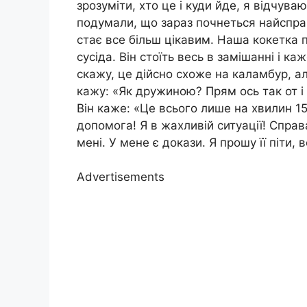
зрозуміти, хто це і куди йде, я відчува
подумали, що зараз почнеться найсправ
стає все більш цікавим. Наша кокетка 
сусіда. Він стоїть весь в замішанні і к
скажу, це дійсно схоже на каламбур, а
кажу: «Як дружиною? Прям ось так от і з
Він каже: «Це всього лише на хвилин 1
допомога! Я в жахливій ситуації! Спра
мені. У мене є докази. Я прошу її піти, 
Advertisements