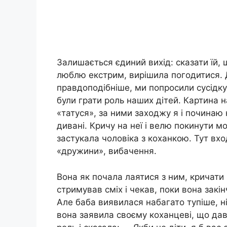
Залишається єдиний вихід: сказати їй,
люблю екстрим, вирішила погодитися. 
правдоподібніше, ми попросили сусідку 
були грати роль наших дітей. Картина н
«татуся», за ними заходжу я і починаю
дивані. Кричу на неї і велю покинути м
застукала чоловіка з коханкою. Тут входи
«дружини», вибачення.
Вона як почала лаятися з ним, кричати п
стримував сміх і чекав, поки вона закін
Але баба виявилася набагато тупіше, ні
вона заявила своєму коханцеві, що дав