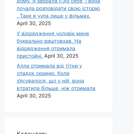
дому. Я забрала її до себе, і вона
почала розповідати свою історію
. Таке я чула лише у фільмах.
April 30, 2025
У відрядження чоловік мене
буквально виштовхав. На
відрядження отримала
пристойні.
April 30, 2025
Алла отримала від тітки у
спадок скриню. Коли
з’ясувалося, що у ній, вона
втратила більше, ніж отримала
April 30, 2025