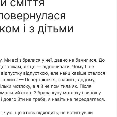
и сміття
повернулася
ком і з дітьми
 Ми всі зібралися у неї, давно не бачилися. До
доголікам, як це — відпочивати. Чому б не
, відпустку відпусткою, але найцікавіше сталося
а колись! — Повертаюся я, значить, додому,
льки мотлоху, а я й не помітила як. Після
рмальний стан. Зібрала купу мотлоху і виношу
ід і довго йти не треба, я навіть не переодяглася.
 і чую, що хтось підходить; не встигнувши