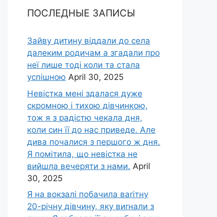
ПОСЛЕДНЫЕ ЗАПИСЫ
Зайву дитину віддали до села
далеким родичам а згадали про
неї лише тоді коли та стала
успішною
April 30, 2025
Невістка мені здалася дуже
скромною і тихою дівчинкою,
тож я з радістю чекала дня,
коли син її до нас приведе. Але
дива почалися з першого ж дня.
Я помітила, що невістка не
вийшла вечеряти з нами.
April
30, 2025
Я на вокзалі побачила ваrітну
20-річну дівчину, яку виrнали з