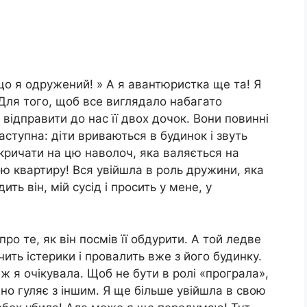
 що я одружений! » А я авантюристка ще та! Я
Для того, щоб все виглядало набагато
відправити до нас її двох дочок. Вони повинні
аступна: діти вриваються в будинок і звуть
 кричати на цю наволоч, яка валяється на
ою квартиру! Вся увійшла в роль дружини, яка
ть він, мій сусід і просить у мене, у
ро те, як він посмів її обдурити. А той ледве
чить істерики і провалить вже з його будинку.
ж я очікувала. Щоб не бути в ролі «програла»,
но гуляє з іншим. Я ще більше увійшла в свою