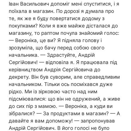
Іван Васильович допоміг мені спуститися, і я
поїхала в магазин. По дорозі я думала про
те, як же я буду повертатися додому з
покупками? Коли я вже майже дісталася до
магазину, то раптом почула знайомий голос:
— Вероніка, це ви? Я підняла голову і
зрозуміла, що бачу перед собою свого
начальника. — Здрастуйте, Андрій
Сергійович! — відповіла я. Я працювала під
керівництвом Андрія Сергійовича до
декрету. Він був суворим, але справедливим
начальником. Тільки ось посміхався дуже
рідко. Ми із зірковою часто над ним
підсміювалися: що він не одружений, а живе
до сих пір з мамою. — Вероніка, а куди ви
зібралися? — За продуктами в магазин? — А
давайте я вам допоможу! — запропонував
Андрій Сергійович. В його голосі не було