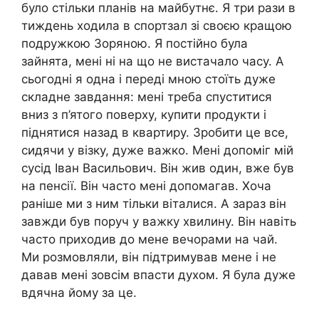
було стільки планів на майбутнє. Я три рази в
тиждень ходила в спортзал зі своєю кращою
подружкою Зоряною. Я постійно була
зайнята, мені ні на що не вистачало часу. А
сьогодні я одна і переді мною стоїть дуже
складне завдання: мені треба спуститися
вниз з п’ятого поверху, купити продукти і
піднятися назад в квартиру. Зробити це все,
сидячи у візку, дуже важко. Мені допоміг мій
сусід Іван Васильович. Він жив один, вже був
на пенсії. Він часто мені допомагав. Хоча
раніше ми з ним тільки віталися. А зараз він
завжди був поруч у важку хвилину. Він навіть
часто приходив до мене вечорами на чай.
Ми розмовляли, він підтримував мене і не
давав мені зовсім впасти духом. Я була дуже
вдячна йому за це.