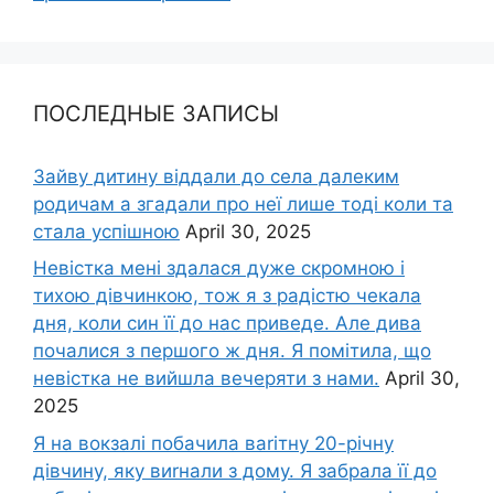
ПОСЛЕДНЫЕ ЗАПИСЫ
Зайву дитину віддали до села далеким
родичам а згадали про неї лише тоді коли та
стала успішною
April 30, 2025
Невістка мені здалася дуже скромною і
тихою дівчинкою, тож я з радістю чекала
дня, коли син її до нас приведе. Але дива
почалися з першого ж дня. Я помітила, що
невістка не вийшла вечеряти з нами.
April 30,
2025
Я на вокзалі побачила ваrітну 20-річну
дівчину, яку виrнали з дому. Я забрала її до