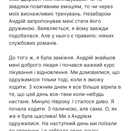
завдяки позитивним емоціям, то чи через
моїх виснажливих тренувань. Незабаром
Андрій запропонував мені стати його
дружиною. Виявляється, я йому завжди
подобалася. Але у нього є правило: ніяких
службових романів.
До того ж, я була заміжня. Андрій знайшов
мені доброго лікаря і почався важкий курс
лікування і відновлення. Ми домовилися, що
одружимося тільки тоді, коли я зможу
ходити. З кожним днем я все більше вірила в
те, що цей день все-таки коли-небудь
настане. Минуло півроку. І сталося диво. Я
почала ходити. З паличкою, але сама. О, як
же я була щаслива! Ми з Андрієм
одружилися. На наступний день ми поїхали
до свекрухи, і я забрала свою дочку.