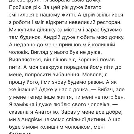
Пройшов рік. За цей рік дуже багато
змінилося в нашому житті. Андрій звільнився
з роботи і зміг відкрити невеликий ресторан.
Ми купили ділянку за містом і зараз будуємо
там будинок. Андрій дуже любить мою дочку.
А недавно до мене прийшов мій колишній
чоловік. Вигляд у нього був не дуже.
Виявляється, він пішов від Зоряни і почав
пити. А моя свекруха порадила йому піти до
мене, попросити вибачення. Мовляв, я
прощу його, і ми знову будемо разом. А як
же інакше? Адже у нас є дочка. — Вибач, але
у мене тепер інше життя, ти мені не потрібен.
Я заміжня і дуже люблю свого чоловіка, —
сказала я Анатолію. Зараз у мене все добре,
ми з Андрієм чекаємо спільної дитини. А що
буде з моїм колишнім чоловіком, мені