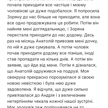
почала приходити все частіше і моєму
чоловікові це дуже подобалося. Я попросила
Зоряну до нас більше не приходити, але вона
все одно продовжувала це робити. Потім він
найняв мені доглядальницю, і Зоряна
перестала приходити до нас додому. Десь
раз на місяць Анатолій привозив мені дочку,
по ній я дуже сумувала. А потім чоловік
почав приходити додому все пізніше, іноді
став пропадати на кілька днів. А потім він
заявив, що йде від мене. Потім я дізналася,
що Анатолій одружився на подрузі. Моя
свекруха прекрасно порозумілася зі своєю
новою невісткою і була нею дуже
задоволена. Я відчула, що дуже сильно
прив’язалася до Андрія і з величезним
нетерпінням чекала кожної нашої зустрічі.
Моє здоров’я теж поліпшувався чи то