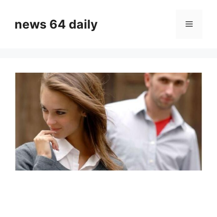
Skip
to
news 64 daily
Menu
content