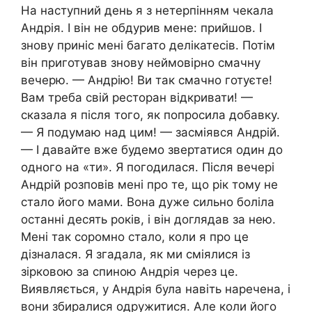
На наступний день я з нетерпінням чекала
Андрія. І він не обдурив мене: прийшов. І
знову приніс мені багато делікатесів. Потім
він приготував знову неймовірно смачну
вечерю. — Андрію! Ви так смачно готуєте!
Вам треба свій ресторан відкривати! —
сказала я після того, як попросила добавку.
— Я подумаю над цим! — засміявся Андрій.
— І давайте вже будемо звертатися один до
одного на «ти». Я погодилася. Після вечері
Андрій розповів мені про те, що рік тому не
стало його мами. Вона дуже сильно боліла
останні десять років, і він доглядав за нею.
Мені так соромно стало, коли я про це
дізналася. Я згадала, як ми сміялися із
зірковою за спиною Андрія через це.
Виявляється, у Андрія була навіть наречена, і
вони збиралися одружитися. Але коли його