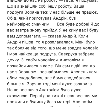
вийшли до нас на роботу — і все. Я подумав,
що ви знайшли собі іншу роботу. Ваша
подруга Зоряна теж у нас більше не працює.
Обід, який приготував Андрій, був
неймовірно смачним. — Все буде добре! Я до
вас завтра знову прийду. Я не кину вас і буду
вам допомагати, — сказав Андрій. Коли
Андрій пішов, то я розплакалася. Мені було
так боляче від того, що мене зрадив чоловік
і моя найкраща подруга. Свекруха забрала
дочку. Зі своїм чоловіком Анатолієм я
познайомилася в кафе. Він сам підійшов до
нас з Зоряною і познайомився. Хлопець нам
обом сподобався, але йому сподобалася
більше я. Зоряна тоді мені дуже заздрила.
Наше весілля з Анатолієм була дуже
скромною. Перші два тижні після весілля ми
прожили в будинку його матері. Але потім