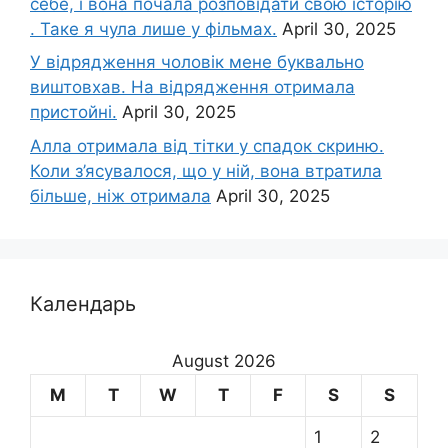
себе, і вона почала розповідати свою історію
. Таке я чула лише у фільмах.
April 30, 2025
У відрядження чоловік мене буквально
виштовхав. На відрядження отримала
пристойні.
April 30, 2025
Алла отримала від тітки у спадок скриню.
Коли з’ясувалося, що у ній, вона втратила
більше, ніж отримала
April 30, 2025
Календарь
August 2026
M
T
W
T
F
S
S
1
2