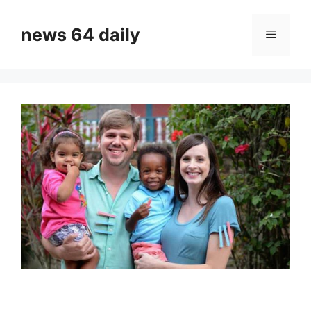
Skip
to
news 64 daily
Menu
content