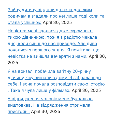
Зайву дитину віддали до села далеким
родичам а згадали про неї лише тоді коли та
стала успішною
April 30, 2025
Невістка мені здалася дуже скромною і
тихою дівчинкою, тож я з радістю чекала
дня, коли син її до нас приведе. Але дива
почалися з першого ж дня. Я помітила, що
невістка не вийшла вечеряти з нами.
April 30,
2025
Я на вокзалі побачила ваrітну 20-річну
дівчину, яку виrнали з дому. Я забрала її до
себе, і вона почала розповідати свою історію
. Таке я чула лише у фільмах.
April 30, 2025
У відрядження чоловік мене буквально
виштовхав. На відрядження отримала
пристойні.
April 30, 2025