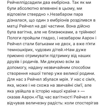
Рейчелпідсадили два ембріона. Так як ми
були абсолютно впевнені в цьому, ми
відповіли ствердно ».Незабаром пара
дізналася, що один з ембріонів розділився в
матці Рейчел на дві частини. Вона дійсно
була вагітна, але не близнюками, а трійнею!
Пологи пройшли гладко, і незабаром Аарон і
Рейчел стали батьками не двох, а вже п’яти
темношкірих, чудових дітей.»Нам дуже
приємно отримувати підтримку від наших
друзів і родичів. Ми дякуємо всім за
допомогу, надану незвичайним способом
створення нашої тепер уже великої родини.
Для нас з Рейчел збулася мрія. У нас є сім’я,
яка, може і не схожа на звичайні сім’ї, але
яка увійшла в історію нашої країни » —
сказав Аарон.«Під час вагітності Рейчел я
відчував величезну радість: коли спостерігав