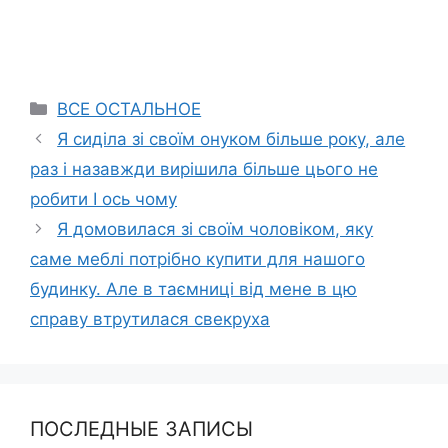
Categories
ВСЕ ОСТАЛЬНОЕ
Я сиділа зі своїм онуком більше року, але
раз і назавжди вирішила більше цього не
робити І ось чому
Я домовилася зі своїм чоловіком, яку
саме меблі потрібно купити для нашого
будинку. Але в таємниці від мене в цю
справу втрутилася свекруха
ПОСЛЕДНЫЕ ЗАПИСЫ