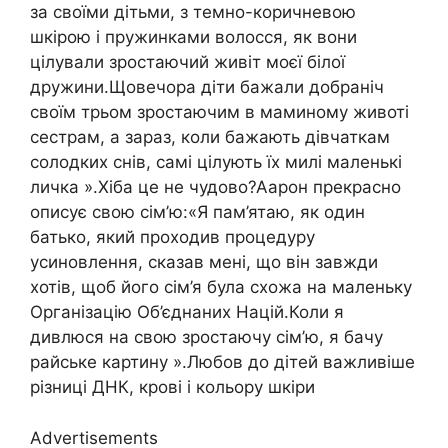
за своїми дітьми, з темно-коричневою
шкірою і пружинками волосся, як вони
цілували зростаючий живіт моєї білої
дружини.Щовечора діти бажали добраніч
своїм трьом зростаючим в маминому животі
сестрам, а зараз, коли бажають дівчаткам
солодких снів, самі цілують їх милі маленькі
личка ».Хіба це не чудово?Аарон прекрасно
описує свою сім’ю:«Я пам’ятаю, як один
батько, який проходив процедуру
усиновлення, сказав мені, що він завжди
хотів, щоб його сім’я була схожа на маленьку
Організацію Об’єднаних Націй.Коли я
дивлюся на свою зростаючу сім’ю, я бачу
райське картину ».Любов до дітей важливіше
різниці ДНК, крові і кольору шкіри
Advertisements