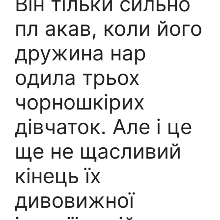
Він тільки сильно
пл акав, коли його
дружина нар
одила трьох
чорношкірих
дівчаток. Але і це
ще не щасливий
кінець їх
дивовижної