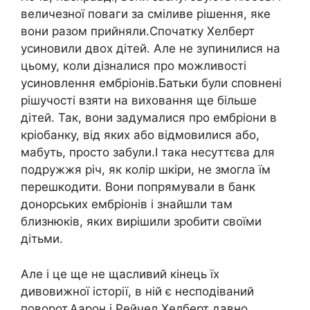
величезної поваги за сміливе рішення, яке
вони разом прийняли.Спочатку Хелберт
усиновили двох дітей. Але не зупинилися на
цьому, коли дізналися про можливості
усиновлення ембріонів.Батьки були сповнені
рішучості взяти на виховання ще більше
дітей. Так, вони задумалися про ембріони в
кріобанку, від яких або відмовилися або,
мабуть, просто забули.І така несуттєва для
подружжя річ, як колір шкіри, не змогла їм
перешкодити. Вони попрямували в банк
донорських ембріонів і знайшли там
близнюків, яких вирішили зробити своїми
дітьми.
Але і це ще не щасливий кінець їх
дивовижної історії, в ній є несподіваний
поворот.Аарон і Рейчел Хелберт давно