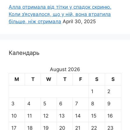
Алла отримала від тітки у спадок скриню.
Коли з’ясувалося, що у ній, вона втратила
більше, ніж отримала
April 30, 2025
Календарь
August 2026
M
T
W
T
F
S
S
1
2
3
4
5
6
7
8
9
10
11
12
13
14
15
16
17
18
19
20
21
22
23