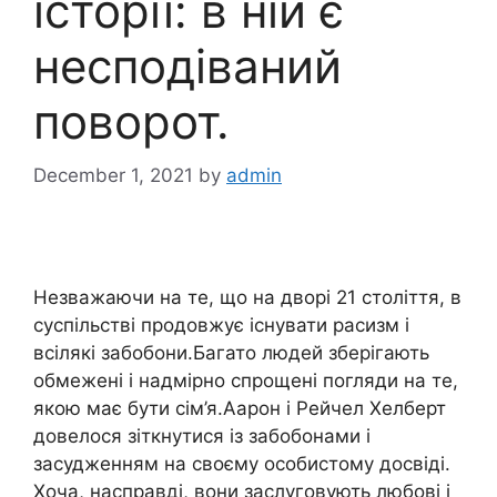
історії: в ній є
несподіваний
поворот.
December 1, 2021
by
admin
Незважаючи на те, що на дворі 21 століття, в
суспільстві продовжує існувати расизм і
всілякі забобони.Багато людей зберігають
обмежені і надмірно спрощені погляди на те,
якою має бути сім’я.Аарон і Рейчел Хелберт
довелося зіткнутися із забобонами і
засудженням на своєму особистому досвіді.
Хоча, насправді, вони заслуговують любові і