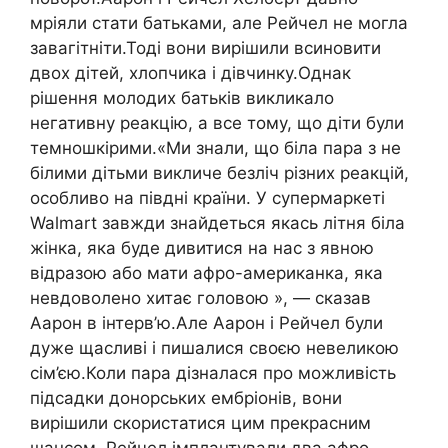
мріяли стати батьками, але Рейчел не могла
завагітніти.Тоді вони вирішили всиновити
двох дітей, хлопчика і дівчинку.Однак
рішення молодих батьків викликало
негативну реакцію, а все тому, що діти були
темношкірими.«Ми знали, що біла пара з не
білими дітьми викличе безліч різних реакцій,
особливо на півдні країни. У супермаркеті
Walmart завжди знайдеться якась літня біла
жінка, яка буде дивитися на нас з явною
відразою або мати афро-американка, яка
невдоволено хитає головою », — сказав
Аарон в інтерв’ю.Але Аарон і Рейчел були
дуже щасливі і пишалися своєю невеликою
сім’єю.Коли пара дізналася про можливість
підсадки донорських ембріонів, вони
вирішили скористатися цим прекрасним
шансом. Рейчел імплантували два афро-