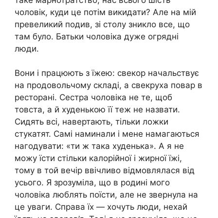
чоловік, куди це потім викидати? Але на мій
превеликий подив, зі столу зникло все, що
там було. Батьки чоловіка дуже огрядні
люди.
Вони і працюють з їжею: свекор начальствує
на продовольчому складі, а свекруха повар в
ресторані. Сестра чоловіка не те, щоб
товста, а й худенькою її теж не назвати.
Сидять всі, навертають, тільки ложки
стукатят. Самі наминали і мене намагаються
нагодувати: «ти ж така худенька». А я не
можу їсти стільки калорійної і жирної їжі,
тому в той вечір ввічливо відмовлялася від
усього. Я зрозуміла, що в родині мого
чоловіка люблять поїсти, але не звернула на
це уваги. Справа їх — хочуть люди, нехай