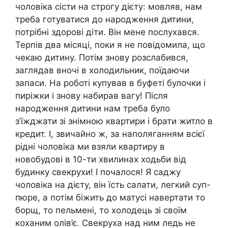
чоловіка сісти на строгу дієту: мовляв, нам
треба готуватися до народження дитини,
потрібні здорові діти. Він мене послухався.
Терпів два місяці, поки я не повідомила, що
чекаю дитину. Потім знову розслабився,
заглядав вночі в холодильник, поїдаючи
запаси. На роботі купував в буфеті булочки і
пиріжки і знову набирав вагу! Після
народження дитини нам треба було
з’їжджати зі знімною квартири і брати житло в
кредит. І, звичайно ж, за наполяганням всієї
рідні чоловіка ми взяли квартиру в
новобудові в 10-ти хвилинах ходьби від
будинку свекрухи! І почалося! Я саджу
чоловіка на дієту, він їсть салати, легкий суп-
пюре, а потім біжить до матусі навертати то
борщ, то пельмені, то холодець зі своїм
коханим олів’є. Свекруха над ним ледь не