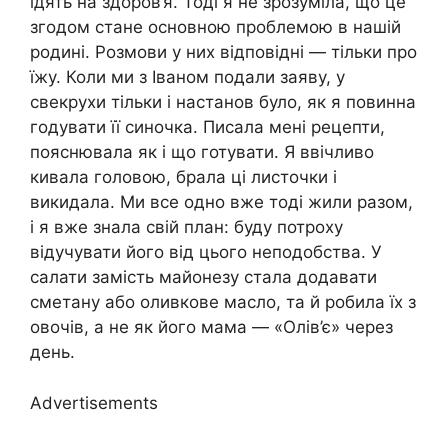
їдять на здоров’я. Тоді я не зрозуміла, що це
згодом стане основною проблемою в нашій
родині. Розмови у них відповідні — тільки про
їжу. Коли ми з Іваном подали заяву, у
свекрухи тільки і настанов було, як я повинна
годувати її синочка. Писала мені рецепти,
пояснювала як і що готувати. Я ввічливо
кивала головою, брала ці листочки і
викидала. Ми все одно вже тоді жили разом,
і я вже знала свій план: буду потроху
відучувати його від цього неподобства. У
салати замість майонезу стала додавати
сметану або оливкове масло, та й робила їх з
овочів, а не як його мама — «Олів’є» через
день.
Advertisements