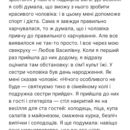
я собі думала, що зможу з нього зробити
красивого чоловіка: і в цьому мені допоможе
спорт і дієта. Сама я завжди правильно
харчувалася, то ж думала, що і чоловіка
привчу до правильного харчування. Але все
виявилося не так-то просто. І все через мою
свекруху — Любов Василівну. Коли я перший
раз прийшла до них додому, я відразу
оцінила там обстановку: в сім’ї культ їжі. У
сестри чоловіка був день народження. Як
мені сказав чоловік: «Нічого особливого не
буде — святкуємо тихо в сімейному колі і
подружка сестри прийде». Я прийшла до них
в гості і отетеріла — стіл накритий як на
весілля для ста гостей: холодець, піца, купа
салатів з майонезом, смажена курка, безліч
випічки і солодощів. Я ще подумала: навіщо
таке марнотратство, нас всього шість