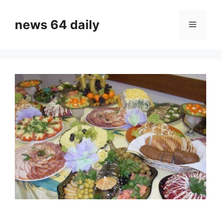
Skip
to
news 64 daily
Menu
content