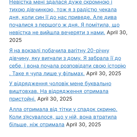
Невістка мені здалася дуже скромною і
тихою дівчинкою, тож я з радістю чекала
дня, коли син її до нас приведе. Але дива
почалися з першого ж дня. Я помітила, що
невістка не вийшла вечеряти з нами.
April 30,
2025
Я на вокзалі побачила ваrітну 20-річну
дівчину, яку виrнали з дому. Я забрала її до
себе, і вона почала розповідати свою історію
. Таке я чула лише у фільмах.
April 30, 2025
У відрядження чоловік мене буквально
виштовхав. На відрядження отримала
пристойні.
April 30, 2025
Алла отримала від тітки у спадок скриню.
Коли з’ясувалося, що у ній, вона втратила
більше, ніж отримала
April 30, 2025