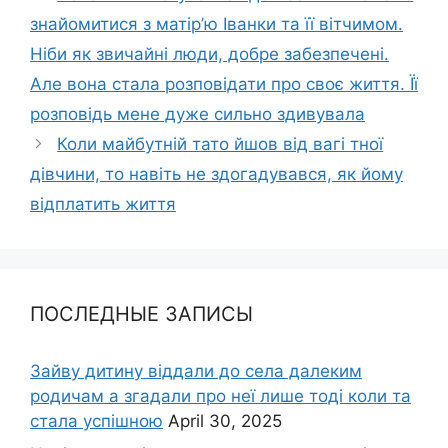
знайомитися з матір’ю Іванки та її вітчимом.
Ніби як звичайні люди, добре забезпечені.
Але вона стала розповідати про своє життя. Її
розповідь мене дуже сильно здивувала
Коли майбутній тато йшов від вагі тної
дівчини, то навіть не здогадувався, як йому
відплатить життя
ПОСЛЕДНЫЕ ЗАПИСЫ
Зайву дитину віддали до села далеким
родичам а згадали про неї лише тоді коли та
стала успішною
April 30, 2025