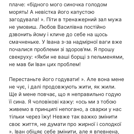
плаче: «бідного мого синочка голодом
морять! А невістка його капустою
загодувала! ». Піти в тренажерний зал мужа
не умовиш. Любов Василівна постійно
дзвонить йому і кличе до себе на щось
смачненьке. У Івана з-за надмірної ваги вже
почалися проблеми зі здоров’ям. Я прошу
свекруху: «Якби не ваші борщі з пельменями,
не мав би Іван цих проблем!
Перестаньте його годувати! ». Але вона мене
не чує, і далі продовжують жити, як жили.
Ще й мене повчає, що я неправильно годую
її сина. Я чоловікові кажу: «ось ми з тобою
живемо в принципі непогано, а сварки у нас
тільки через їжу! Невже так важко змінити
своє життя, не думати про жирної і солодкої
». Іван обіцяє себе змінити, але я впевнена,