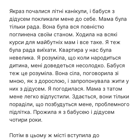
Якраз почалися літні канікули, і бабуся з
дідусем покликали мене до себе. Мама була
тільки рада. Вона була вся повністю
поглинена своїм станом. Ходила на всякі
курси для майбутніх мам і все таке. Я теж
була рада виїхати. Квартира у нас була
невелика. Я розуміла, що коли народиться
дитина, мені доведеться несолодко. Бабуся
теж це розуміла. Вона сіла, поговорила зі
мною, як з дорослою, і запропонувала жити у
них з дідусем. Я погодилася. Мама з татом
мене легко відпустили. Здається, вони тільки
пораділи, що позбудуться мене, проблемного
підлітка. Прожила я з бабусею і дідусем
чотири роки.
Потім в цьому ж місті вступила до