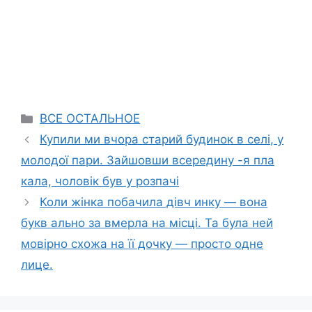
Categories
ВСЕ ОСТАЛЬНОЕ
Купили ми вчора старий будинок в селі, у
молодої пари. Зайшовши всередину -я пла
кала, чоловік був у розпачі
Коли жінка побачила дівч инку — вона
букв ально за вмерла на місці. Та була ней
мовірно схожа на її дочку — просто одне
лице.