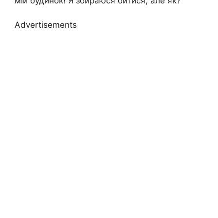
мій будинок! Я збираюся битися, але як?
Advertisements