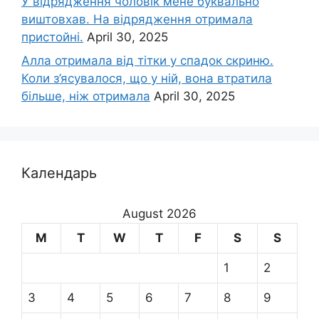
У відрядження чоловік мене буквально
виштовхав. На відрядження отримала
пристойні.
April 30, 2025
Алла отримала від тітки у спадок скриню.
Коли з’ясувалося, що у ній, вона втратила
більше, ніж отримала
April 30, 2025
Календарь
August 2026
M
T
W
T
F
S
S
1
2
3
4
5
6
7
8
9