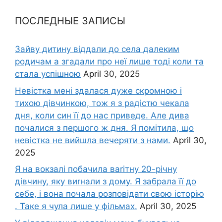
ПОСЛЕДНЫЕ ЗАПИСЫ
Зайву дитину віддали до села далеким
родичам а згадали про неї лише тоді коли та
стала успішною
April 30, 2025
Невістка мені здалася дуже скромною і
тихою дівчинкою, тож я з радістю чекала
дня, коли син її до нас приведе. Але дива
почалися з першого ж дня. Я помітила, що
невістка не вийшла вечеряти з нами.
April 30,
2025
Я на вокзалі побачила ваrітну 20-річну
дівчину, яку виrнали з дому. Я забрала її до
себе, і вона почала розповідати свою історію
. Таке я чула лише у фільмах.
April 30, 2025