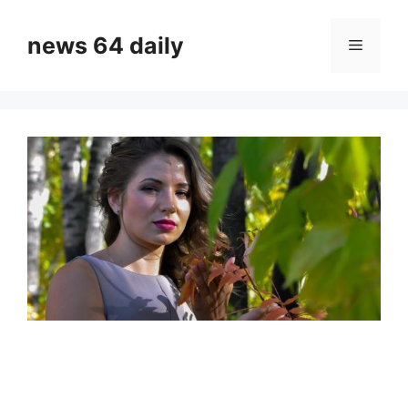
Skip
to
news 64 daily
Menu
content