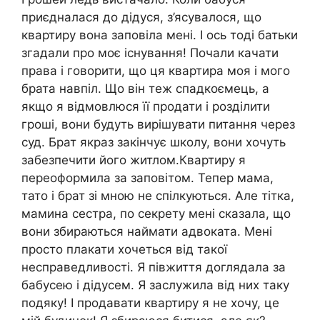
приєдналася до дідуся, з’ясувалося, що
квартиру вона заповіла мені. І ось тоді батьки
згадали про моє існування! Почали качати
права і говорити, що ця квартира моя і мого
брата навпіл. Що він теж спадкоємець, а
якщо я відмовлюся її продати і розділити
гроші, вони будуть вирішувати питання через
суд. Брат якраз закінчує школу, вони хочуть
забезпечити його житлом.Квартиру я
переоформила за заповітом. Тепер мама,
тато і брат зі мною не спілкуються. Але тітка,
мамина сестра, по секрету мені сказала, що
вони збираються наймати адвоката. Мені
просто плакати хочеться від такої
несправедливості. Я півжиття доглядала за
бабусею і дідусем. Я заслужила від них таку
подяку! І продавати квартиру я не хочу, це