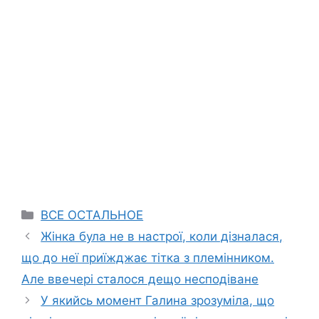
Categories
ВСЕ ОСТАЛЬНОЕ
Жінка була не в настрої, коли дізналася,
що до неї приїжджає тітка з племінником.
Але ввечері сталося дещо несподіване
У якийсь момент Галина зрозуміла, що