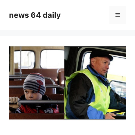
Skip
to
news 64 daily
Menu
content