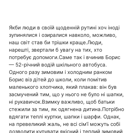
Якби люди в своїй щоденній рутині хоч іноді
зупинялися і озиралися навколо, можливо,
наш світ став би трішки краще.Люди,
нарешті, звертали б увагу на тих, хто
потребує допомоги.Саме так і вчинив Борис
— 52-річний водій шкільного автобуса.
Одного разу зимовим і холодним ранком
Борис віз дітей до школи, коли помітив
маленького хлопчика, який плакав: він був
засмучений тим, що у нього не було ні шапки,
ні рукавичок.Взимку важливо, щоб батьки
стежили за тим, як одягнена дитина.Потрібно
вдягати теплі куртки, шапки і шарфи. Однак,
на превеликий жаль, не всі сім’ї можуть собі
дозволити купувати якісний і теплий зимовий