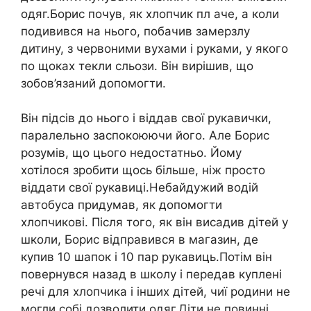
одяг.Борис почув, як хлопчик пл аче, а коли
подивився на нього, побачив замерзлу
дитину, з червоними вухами і руками, у якого
по щоках текли сльози. Він вирішив, що
зобов’язаний допомогти.
Він підсів до нього і віддав свої рукавички,
паралельно заспокоюючи його. Але Борис
розумів, що цього недостатньо. Йому
хотілося зробити щось більше, ніж просто
віддати свої рукавиці.Небайдужий водій
автобуса придумав, як допомогти
хлопчикові. Після того, як він висадив дітей у
школи, Борис відправився в магазин, де
купив 10 шапок і 10 пар рукавиць.Потім він
повернувся назад в школу і передав куплені
речі для хлопчика і інших дітей, чиї родини не
могли собі дозволити одяг.Діти не повинні