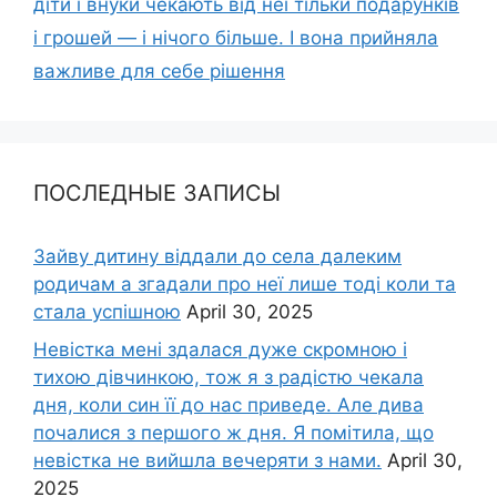
діти і внуки чекають від неї тільки подарунків
і грошей — і нічого більше. І вона прийняла
важливе для себе рішення
ПОСЛЕДНЫЕ ЗАПИСЫ
Зайву дитину віддали до села далеким
родичам а згадали про неї лише тоді коли та
стала успішною
April 30, 2025
Невістка мені здалася дуже скромною і
тихою дівчинкою, тож я з радістю чекала
дня, коли син її до нас приведе. Але дива
почалися з першого ж дня. Я помітила, що
невістка не вийшла вечеряти з нами.
April 30,
2025