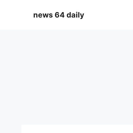
Skip
to
news 64 daily
content