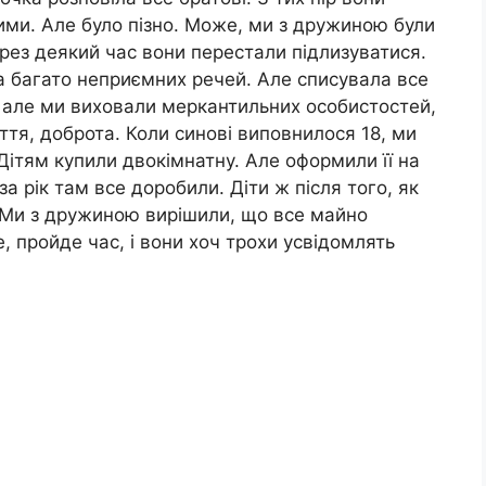
ми. Але було пізно. Може, ми з дружиною були
ерез деякий час вони перестали підлизуватися.
а багато неприємних речей. Але списувала все
, але ми виховали меркантильних особистостей,
ття, доброта. Коли синові виповнилося 18, ми
 Дітям купили двокімнатну. Але оформили її на
а рік там все доробили. Діти ж після того, як
и. Ми з дружиною вирішили, що все майно
, пройде час, і вони хоч трохи усвідомлять