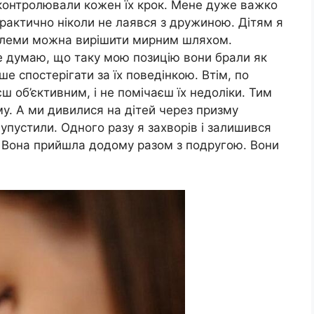
 контролювали кожен їх крок. Мене дуже важко
практично ніколи не лаявся з дружиною. Дітям я
 блеми можна вирішити мирним шляхом.
же думаю, що таку мою позицію вони брали як
ше спостерігати за їх поведінкою. Втім, по
ш об’єктивним, і не помічаєш їх недоліки. Тим
му. А ми дивилися на дітей через призму
 упустили. Одного разу я захворів і залишився
. Вона прийшла додому разом з подругою. Вони