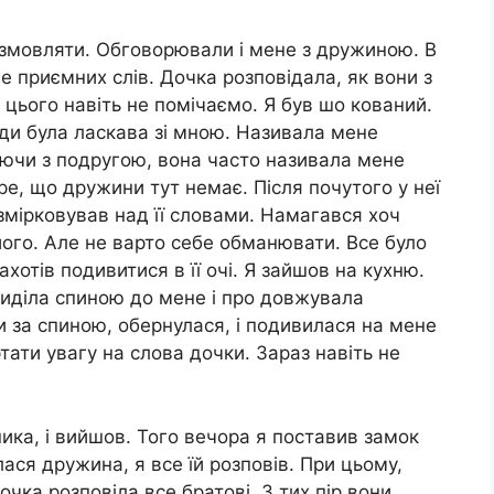
озмовляти. Обговорювали і мене з дружиною. В
е приємних слів. Дочка розповідала, як вони з
, цього навіть не помічаємо. Я був шо кований.
ди була ласкава зі мною. Називала мене
яючи з подругою, вона часто називала мене
е, що дружини тут немає. Після почутого у неї
озмірковував над її словами. Намагався хоч
його. Але не варто себе обманювати. Все було
хотів подивитися в її очі. Я зайшов на кухню.
сиділа спиною до мене і про довжувала
и за спиною, обернулася, і подивилася на мене
тати увагу на слова дочки. Зараз навіть не
ика, і вийшов. Того вечора я поставив замок
лася дружина, я все їй розповів. При цьому,
чка розповіла все братові. З тих пір вони