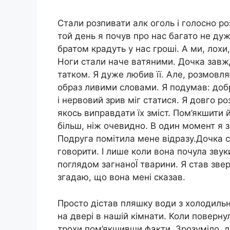
Стали розпивати алк оголь і голосно р
той день я почув про нас багато не дуж
братом крадуть у нас гроші. А ми, лохи
Ноги стали наче ватяними. Дочка завж
татком. Я дуже любив її. Але, розмовл
образ ливими словами. Я подумав: добр
і нервовий зрив міг статися. Я довго р
якось виправдати їх зміст. Пом’якшити 
більш, ніж очевидно. В один момент я за
Подруга помітила мене відразу.Дочка 
говорити. І лише коли вона почула звук
поглядом загнаноЇ тварини. Я став звер
згадаю, що вона мені сказав.
Просто дістав пляшку води з холодильн
на двері в нашій кімнати. Коли поверну
трохи пом’якшивши факти. Зрозуміло, до