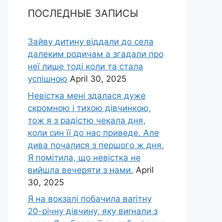
ПОСЛЕДНЫЕ ЗАПИСЫ
Зайву дитину віддали до села
далеким родичам а згадали про
неї лише тоді коли та стала
успішною
April 30, 2025
Невістка мені здалася дуже
скромною і тихою дівчинкою,
тож я з радістю чекала дня,
коли син її до нас приведе. Але
дива почалися з першого ж дня.
Я помітила, що невістка не
вийшла вечеряти з нами.
April
30, 2025
Я на вокзалі побачила ваrітну
20-річну дівчину, яку виrнали з