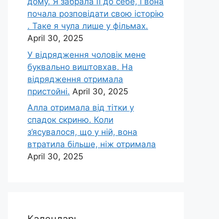
дому. Я забрала її до себе, і вона
почала розповідати свою історію
. Таке я чула лише у фільмах.
April 30, 2025
У відрядження чоловік мене
буквально виштовхав. На
відрядження отримала
пристойні.
April 30, 2025
Алла отримала від тітки у
спадок скриню. Коли
з’ясувалося, що у ній, вона
втратила більше, ніж отримала
April 30, 2025