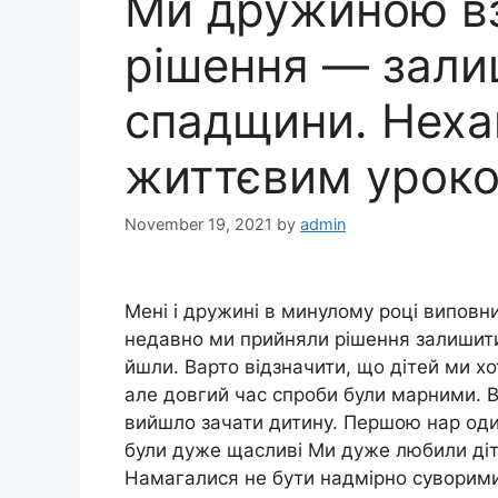
Ми дружиною в
рішення — зали
спадщини. Неха
життєвим урок
November 19, 2021
by
admin
Мені і дружині в минулому році виповн
недавно ми прийняли рішення залишити
йшли. Варто відзначити, що дітей ми хо
але довгий час спроби були марними. Во
вийшло зачати дитину. Першою нар оди
були дуже щасливі Ми дуже любили діте
Намагалися не бути надмірно суворими