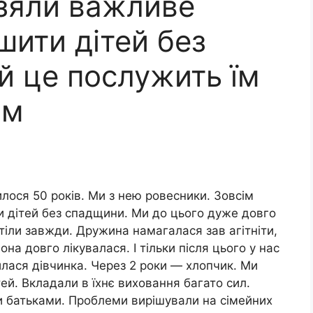
зяли важливе
шити дітей без
й це послужить їм
ом
илося 50 років. Ми з нею ровесники. Зовсім
 дітей без спадщини. Ми до цього дуже довго
тіли завжди. Дружина намагалася зав агітніти,
на довго лікувалася. І тільки після цього у нас
лася дівчинка. Через 2 роки — хлопчик. Ми
й. Вкладали в їхнє виховання багато сил.
 батьками. Проблеми вирішували на сімейних