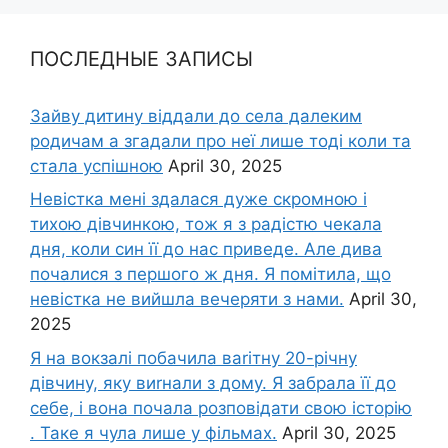
ПОСЛЕДНЫЕ ЗАПИСЫ
Зайву дитину віддали до села далеким
родичам а згадали про неї лише тоді коли та
стала успішною
April 30, 2025
Невістка мені здалася дуже скромною і
тихою дівчинкою, тож я з радістю чекала
дня, коли син її до нас приведе. Але дива
почалися з першого ж дня. Я помітила, що
невістка не вийшла вечеряти з нами.
April 30,
2025
Я на вокзалі побачила ваrітну 20-річну
дівчину, яку виrнали з дому. Я забрала її до
себе, і вона почала розповідати свою історію
. Таке я чула лише у фільмах.
April 30, 2025