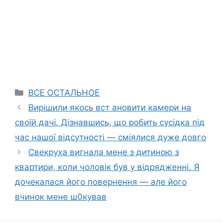
Categories
ВСЕ ОСТАЛЬНОЕ
Вирішили якось вст ановити камери на
своїй дачі. Дізнавшись, що робить сусідка під
час нашої відсутності — сміялися дуже довго
Свекруха вигнала мене з дитиною з
квартири, коли чоловік був у відрядженні. Я
дочекалася його повернення — але його
вчинок мене ш0кував