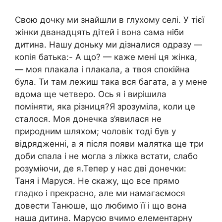
Свою дочку ми знайшли в глухому селі. У тієї
жінки дванадцять дітей і вона сама ніби
дитина. Нашу доньку ми дізналися одразу —
копія батька:- А що? — каже мені ця жінка,
— моя плакала і плакала, а твоя спокійна
була. Ти там лежиш така вся багата, а у мене
вдома ще четверо. Ось я і вирішила
поміняти, яка різниця?Я зрозуміла, коли це
сталося. Моя донечка з’явилася не
природним шляхом; чоловік тоді був у
відрядженні, а я після появи малятка ще три
доби спала і не могла з ліжка встати, слабо
розуміючи, де я.Тепер у нас дві донечки:
Таня і Маруся. Не скажу, що все прямо
гладко і прекрасно, але ми намагаємося
довести Танюше, що любимо її і що вона
наша дитина. Марусю вчимо елементарну