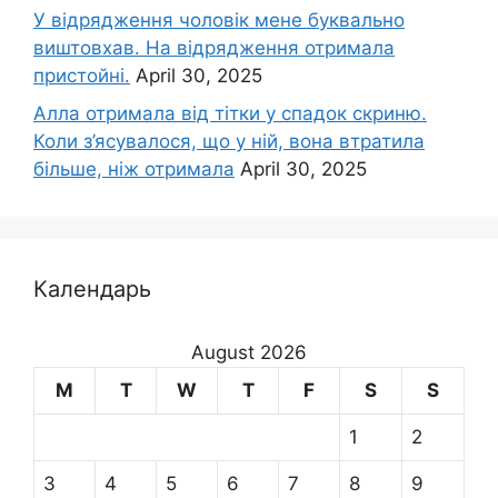
У відрядження чоловік мене буквально
виштовхав. На відрядження отримала
пристойні.
April 30, 2025
Алла отримала від тітки у спадок скриню.
Коли з’ясувалося, що у ній, вона втратила
більше, ніж отримала
April 30, 2025
Календарь
August 2026
M
T
W
T
F
S
S
1
2
3
4
5
6
7
8
9