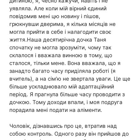
дитиною, я, чесно кажучи, навіть і не
уявляла. Але коли мій вірний єдиний
повідомив мені цю новину і пішов,
грюкнувши дверима, я кілька місяців не
могла прийти в себе і налагодити своє
життя.Наша десятирічна дочка Таня
спочатку не могла зрозуміти, чому так
склалося і вважала винною в тому, що
сталося, тільки мене. Вона вважала, що я
занадто багато часу приділяла роботі (я
вчитель), а на сім’ю не звертала уваги. Це ще
більше ускладнювало мій адаптаційний
період. Я прагнула більше часу проводити з
дочкою. Тому доходи впали, і моя подруга
порадила мені подати на аліменти.
Чоловік, дізнавшись про це, втратив над
собою контроль. Одного разу він прийшов до