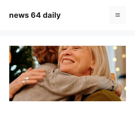
Skip
to
news 64 daily
Menu
content