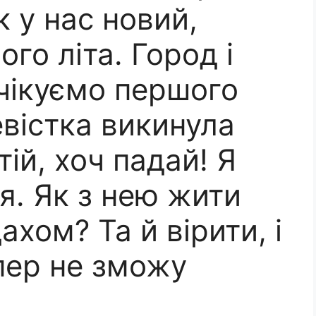
к у нас новий,
го літа. Город і
очікуємо першого
евістка викинула
тій, хоч падай! Я
я. Як з нею жити
ахом? Та й вірити, і
епер не зможу