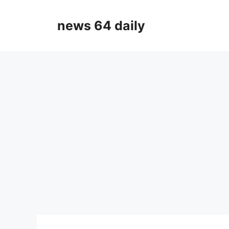
Skip
to
news 64 daily
content