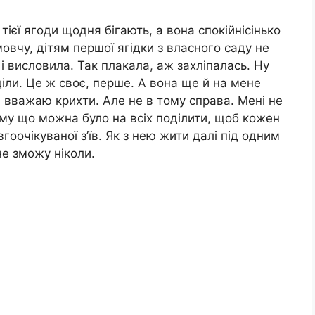
тієї ягоди щодня бігають, а вона спокійнісінько
мовчу, дітям першої ягідки з власного саду не
е і висловила. Так плакала, аж захліпалась. Ну
оділи. Це ж своє, перше. А вона ще й на мене
 і вважаю крихти. Але не в тому справа. Мені не
му що можна було на всіх поділити, щоб кожен
гоочікуваної з’їв. Як з нею жити далі під одним
 не зможу ніколи.