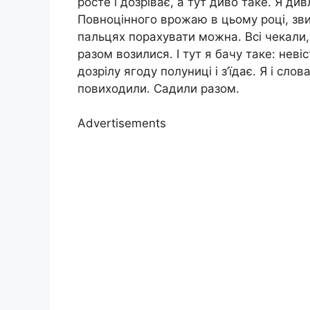
росте і дозріває, а тут диво таке. Я ди
Повноцінного врожаю в цьому році, зви
пальцях порахувати можна. Всі чекали, 
разом возилися. І тут я бачу таке: неві
дозрілу ягоду полуниці і з’їдає. Я і сло
повиходили. Садили разом.
Advertisements