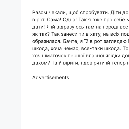
Разом чекали, щоб спробувати. Діти до 
в рот. Сама! Одна! Так я вже про себе 
дати! Я їй відразу ось там на городі вс
як так? Так занеси ти в хату, на всіх п
образилася. Бачте, я їй в рот заглядаю
шкода, хоча немає, все-таки шкода. То
хоч шматочок першої власної ягідки дов
дахом? Та й вірити, і довіряти їй тепер
Advertisements