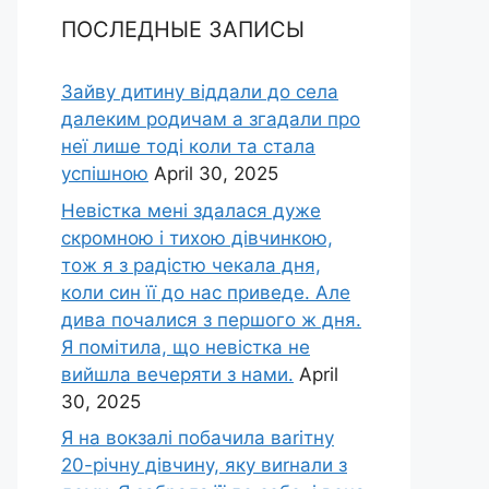
ПОСЛЕДНЫЕ ЗАПИСЫ
Зайву дитину віддали до села
далеким родичам а згадали про
неї лише тоді коли та стала
успішною
April 30, 2025
Невістка мені здалася дуже
скромною і тихою дівчинкою,
тож я з радістю чекала дня,
коли син її до нас приведе. Але
дива почалися з першого ж дня.
Я помітила, що невістка не
вийшла вечеряти з нами.
April
30, 2025
Я на вокзалі побачила ваrітну
20-річну дівчину, яку виrнали з