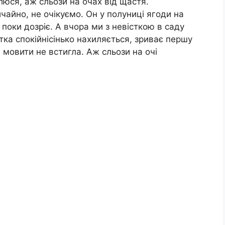
влюся, аж сльози на очах від щастя.
чайно, не очікуємо. Он у полуниці ягоди на
поки дозріє. А вчора ми з невісткою в саду
стка спокійнісінько нахиляється, зриває першу
ва мовити не встигла. Аж сльози на очі