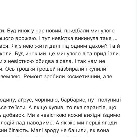
ки. Буд инок у нас новий, придбали минулого
ершого врожаю. І тут невістка викинула таке …
лася. Як з нею жити далі під одним дахом? Та й
ніколи. Буд инок ми ще минулого літа придбали.
и з невісткою обидва з села. І так нам не
и. Ось трошки грошей назбирали і купили
з землею. Ремонт зробили косметичний, але
дину, аґрус, чорницю, барбарис, ну і полуниці
все те їсти. А якщо купив, то яка гарантія, що
 добавок. Ми з невісткою кожні вихідні їздимо
молодій лад наводимо. А як же ми перші ягоди
сни бігають. Малі зроду не бачили, як вона