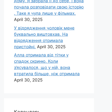
дому. Я забрала її до себе, і вона
почала розповідати свою історію
. Таке я чула лише у фільмах.
April 30, 2025
У відрядження чоловік мене
буквально виштовхав. На
відрядження отримала
пристойні.
April 30, 2025
Алла отримала від тітки у
спадок скриню. Коли
з’ясувалося, що у ній, вона
втратила більше, ніж отримала
April 30, 2025