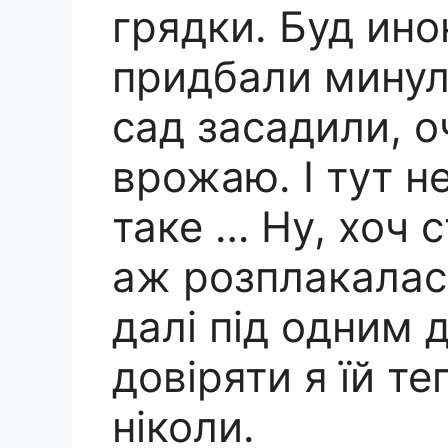
грядки. Буд ино
придбали минуло
сад засадили, 
врожаю. І тут н
таке … Ну, хоч с
аж розплакалас
далі під одним д
довіряти я їй т
ніколи.