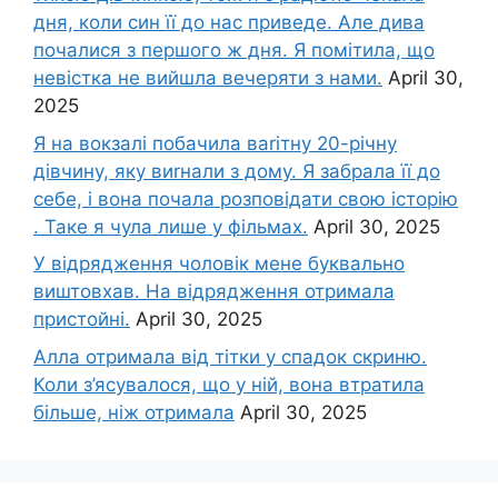
дня, коли син її до нас приведе. Але дива
почалися з першого ж дня. Я помітила, що
невістка не вийшла вечеряти з нами.
April 30,
2025
Я на вокзалі побачила ваrітну 20-річну
дівчину, яку виrнали з дому. Я забрала її до
себе, і вона почала розповідати свою історію
. Таке я чула лише у фільмах.
April 30, 2025
У відрядження чоловік мене буквально
виштовхав. На відрядження отримала
пристойні.
April 30, 2025
Алла отримала від тітки у спадок скриню.
Коли з’ясувалося, що у ній, вона втратила
більше, ніж отримала
April 30, 2025