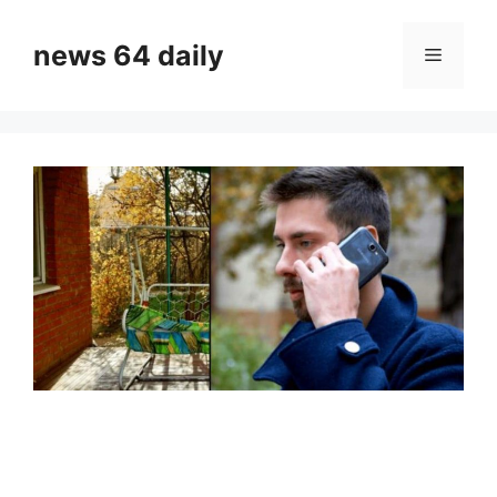
Skip
to
news 64 daily
Menu
content