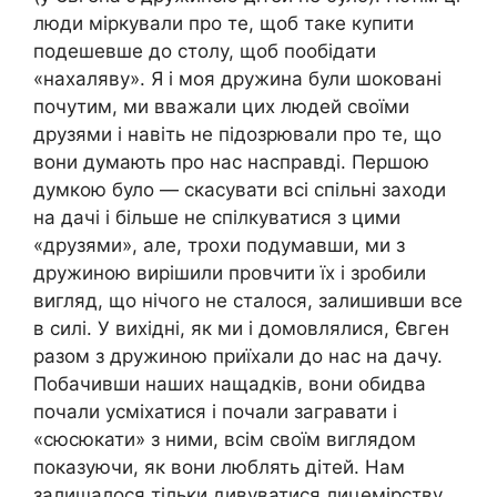
люди міркували про те, щоб таке купити
подешевше до столу, щоб пообідати
«нахаляву». Я і моя дружина були шоковані
почутим, ми вважали цих людей своїми
друзями і навіть не підозрювали про те, що
вони думають про нас насправді. Першою
думкою було — скасувати всі спільні заходи
на дачі і більше не спілкуватися з цими
«друзями», але, трохи подумавши, ми з
дружиною вирішили провчити їх і зробили
вигляд, що нічого не сталося, залишивши все
в силі. У вихідні, як ми і домовлялися, Євген
разом з дружиною приїхали до нас на дачу.
Побачивши наших нащадків, вони обидва
почали усміхатися і почали загравати і
«сюсюкати» з ними, всім своїм виглядом
показуючи, як вони люблять дітей. Нам
залишалося тільки дивуватися лицемірству