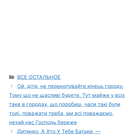
Categories
ВСЕ ОСТАЛЬНОЕ
Ой, діти, не перекопувайте кінець городу.
Тому що не щасливі будете. Тут майже у всіх
таке в городах, що поробиш, часи такі були
тоді. поважати треба, ми всі поважаємо,
нехай нас Господь береже
Дитинко, А Хто У Тебе Батьки, —