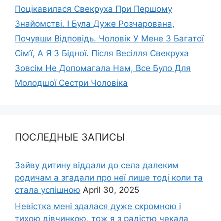
Поцікавилася Свекруха При Першому
Знайомстві. І Була Дуже Розчарована,
Почувши Відповідь. Чоловік У Мене З Багатої
Сім’ї, А Я З Бідної. Після Весілля Свекруха
Зовсім Не Допомагала Нам, Все Було Для
Молодшої Сестри Чоловіка
ПОСЛЕДНЫЕ ЗАПИСЫ
Зайву дитину віддали до села далеким
родичам а згадали про неї лише тоді коли та
стала успішною
April 30, 2025
Невістка мені здалася дуже скромною і
тихою дівчинкою, тож я з радістю чекала