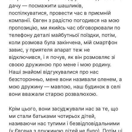
дачу — посмажити шашликів,
поспілкуватися, провести час в приємній
компанії. Євген з радістю погодився на мою
пропозицію, ми якийсь час обговорювали по
телефону деталі майбутньої поїздки, потім,
коли розмова була закінчена, мій смартфон
завис, у приятеля апарат теж не
відключився, і я почув, як він розмовляє зі
своєю дружиною про мене і мою родину.
Наші знайомі відгукувалися про нас
безсторонньо, мене вони називали оленем, а
мою дружину — мавпою, наш будинок в селі
вони вважали старою розвалюхою.
Крім цього, вони засуджували нас за те, що
ми стали батьками чотирьох дітей,
називаючи нас тупими і безвідповідальними
(у Євгена з дружиною дітей не було). Потім ці