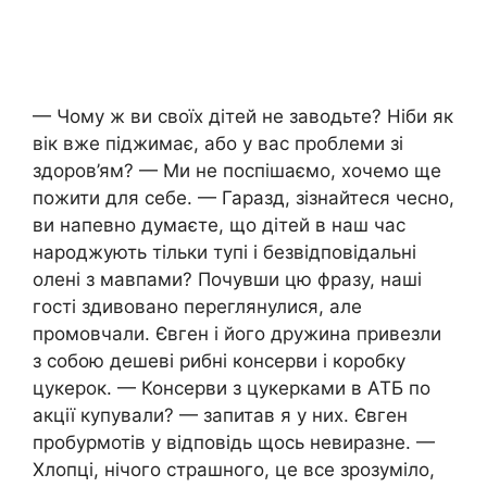
— Чому ж ви своїх дітей не заводьте? Ніби як
вік вже піджимає, або у вас проблеми зі
здоров’ям? — Ми не поспішаємо, хочемо ще
пожити для себе. — Гаразд, зізнайтеся чесно,
ви напевно думаєте, що дітей в наш час
народжують тільки тупі і безвідповідальні
олені з мавпами? Почувши цю фразу, наші
гості здивовано переглянулися, але
промовчали. Євген і його дружина привезли
з собою дешеві рибні консерви і коробку
цукерок. — Консерви з цукерками в АТБ по
акції купували? — запитав я у них. Євген
пробурмотів у відповідь щось невиразне. —
Хлопці, нічого страшного, це все зрозуміло,