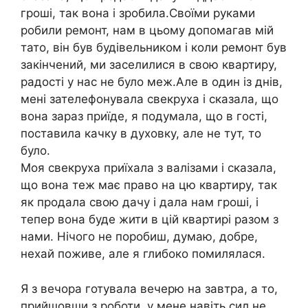
гроші, так вона і зробила.Своїми руками
робили ремонт, нам в цьому допомагав мій
тато, він був будівельником і коли ремонт був
закінчений, ми заселилися в свою квартиру,
радості у нас не було меж.Але в один із днів,
мені зателефонувала свекруха і сказала, що
вона зараз приїде, я подумала, що в гості,
поставила качку в духовку, але не тут, то
було.
Моя свекруха приїхала з валізами і сказала,
що вона теж має право на цю квартиру, так
як продала свою дачу і дала нам гроші, і
тепер вона буде жити в цій квартирі разом з
нами. Нічого не поробиш, думаю, добре,
нехай поживе, але я глибоко помилялася.
Я з вечора готувала вечерю на завтра, а то,
прийшовши з роботи, у мене навіть сил не