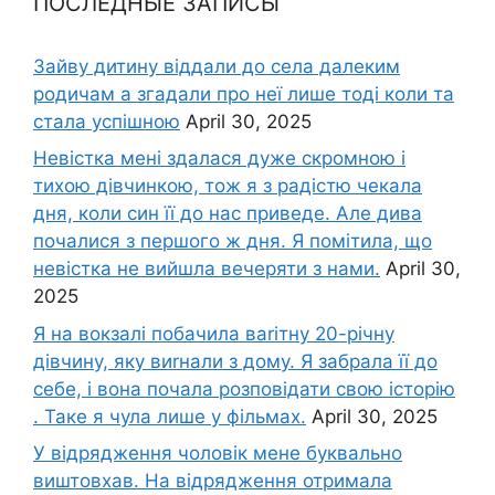
ПОСЛЕДНЫЕ ЗАПИСЫ
Зайву дитину віддали до села далеким
родичам а згадали про неї лише тоді коли та
стала успішною
April 30, 2025
Невістка мені здалася дуже скромною і
тихою дівчинкою, тож я з радістю чекала
дня, коли син її до нас приведе. Але дива
почалися з першого ж дня. Я помітила, що
невістка не вийшла вечеряти з нами.
April 30,
2025
Я на вокзалі побачила ваrітну 20-річну
дівчину, яку виrнали з дому. Я забрала її до
себе, і вона почала розповідати свою історію
. Таке я чула лише у фільмах.
April 30, 2025
У відрядження чоловік мене буквально
виштовхав. На відрядження отримала