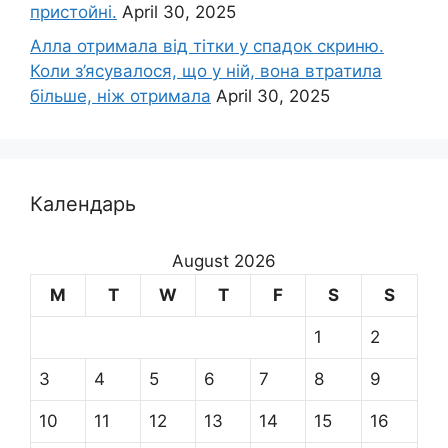
пристойні.
April 30, 2025
Алла отримала від тітки у спадок скриню.
Коли з’ясувалося, що у ній, вона втратила
більше, ніж отримала
April 30, 2025
Календарь
August 2026
M
T
W
T
F
S
S
1
2
3
4
5
6
7
8
9
10
11
12
13
14
15
16