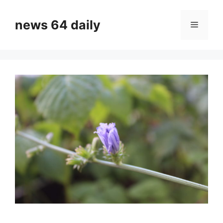
Skip
to
news 64 daily
Menu
content