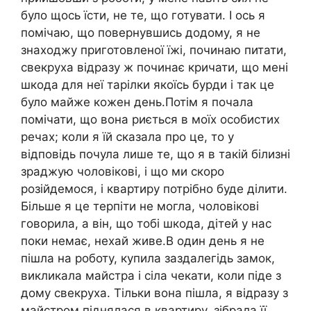
було щось їсти, не те, що готувати. І ось я
помічаю, що повернувшись додому, я не
знаходжу приготовленої їжі, починаю питати,
свекруха відразу ж починає кричати, що мені
шкода для неї тарілки якоїсь бурди і так це
було майже кожен день.Потім я почала
помічати, що вона риється в моїх особистих
речах; коли я їй сказала про це, то у
відповідь почула лише те, що я в такій білизні
зраджую чоловікові, і що ми скоро
розійдемося, і квартиру потрібно буде ділити.
Більше я це терпіти не могла, чоловікові
говорила, а він, що тобі шкода, дітей у нас
поки немає, нехай живе.В один день я не
пішла на роботу, купила заздалегідь замок,
викликала майстра і сіла чекати, коли піде з
дому свекруха. Тільки вона пішла, я відразу з
майстром піднялася в квартиру, зібрала її