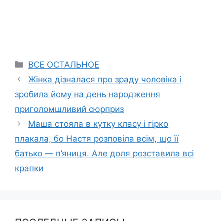
Categories
ВСЕ ОСТАЛЬНОЕ
Жінка дізналася про зраду чоловіка і
зробила йому на день народження
приголомшливий сюрприз
Маша стояла в кутку класу і гірко
плакала, бо Настя розповіла всім, що її
батько — п’яниця. Але доля розставила всі
крапки