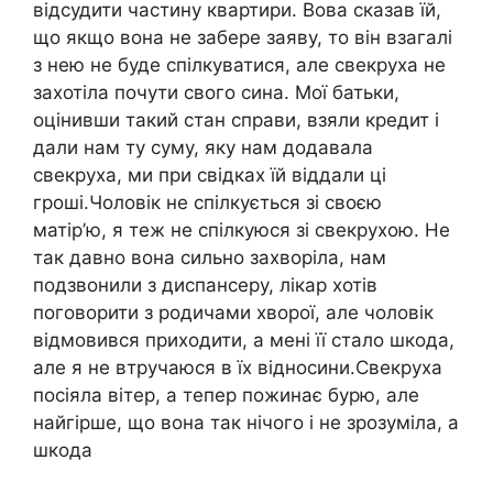
відсудити частину квартири. Вова сказав їй,
що якщо вона не забере заяву, то він взагалі
з нею не буде спілкуватися, але свекруха не
захотіла почути свого сина. Мої батьки,
оцінивши такий стан справи, взяли кредит і
дали нам ту суму, яку нам додавала
свекруха, ми при свідках їй віддали ці
гроші.Чоловік не спілкується зі своєю
матір’ю, я теж не спілкуюся зі свекрухою. Не
так давно вона сильно захворіла, нам
подзвонили з диспансеру, лікар хотів
поговорити з родичами хворої, але чоловік
відмовився приходити, а мені її стало шкода,
але я не втручаюся в їх відносини.Свекруха
посіяла вітер, а тепер пожинає бурю, але
найгірше, що вона так нічого і не зрозуміла, а
шкода