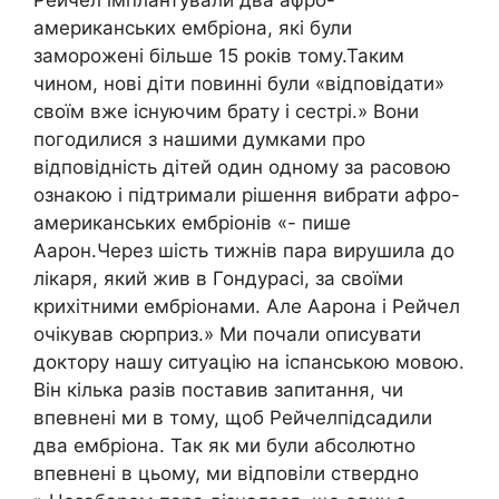
американських ембріона, які були
заморожені більше 15 років тому.Таким
чином, нові діти повинні були «відповідати»
своїм вже існуючим брату і сестрі.» Вони
погодилися з нашими думками про
відповідність дітей один одному за расовою
ознакою і підтримали рішення вибрати афро-
американських ембріонів «- пише
Аарон.Через шість тижнів пара вирушила до
лікаря, який жив в Гондурасі, за своїми
крихітними ембріонами. Але Аарона і Рейчел
очікував сюрприз.» Ми почали описувати
доктору нашу ситуацію на іспанською мовою.
Він кілька разів поставив запитання, чи
впевнені ми в тому, щоб Рейчелпідсадили
два ембріона. Так як ми були абсолютно
впевнені в цьому, ми відповіли ствердно