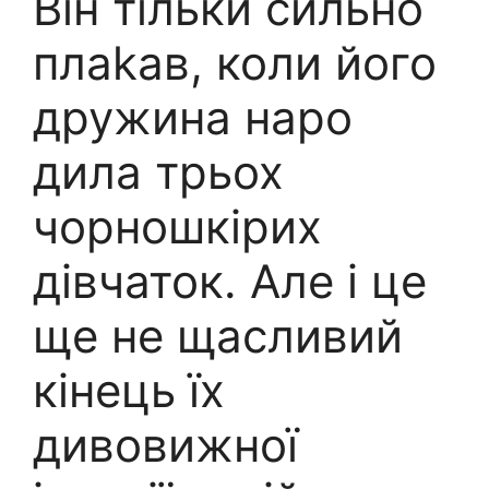
Він тільки сильно
плаkав, коли його
дружина наро
дила трьох
чорношкірих
дівчаток. Але і це
ще не щасливий
кінець їх
дивовижної