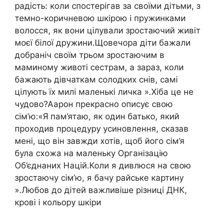
радість: коли спостерігав за своїми дітьми, з
темно-коричневою шкірою і пружинками
волосся, як вони цілували зростаючий живіт
моєї білої дружини.Щовечора діти бажали
добраніч своїм трьом зростаючим в
маминому животі сестрам, а зараз, коли
бажають дівчаткам солодких снів, самі
цілують їх милі маленькі личка ».Хіба це не
чудово?Аарон прекрасно описує свою
сім’ю:«Я пам’ятаю, як один батько, який
проходив процедуру усиновлення, сказав
мені, що він завжди хотів, щоб його сім’я
була схожа на маленьку Організацію
Об’єднаних Націй.Коли я дивлюся на свою
зростаючу сім’ю, я бачу райське картину
».Любов до дітей важливіше різниці ДНК,
крові і кольору шкіри