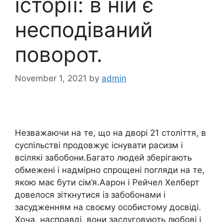
історії: в ній є
несподіваний
поворот.
November 1, 2021
by
admin
Незважаючи на те, що на дворі 21 століття, в
суспільстві продовжує існувати расизм і
всілякі забобони.Багато людей зберігають
обмежені і надмірно спрощені погляди на те,
якою має бути сім’я.Аарон і Рейчел Хелберт
довелося зіткнутися із забобонами і
засудженням на своєму особистому досвіді.
Хоча, насправді, вони заслуговують любові і