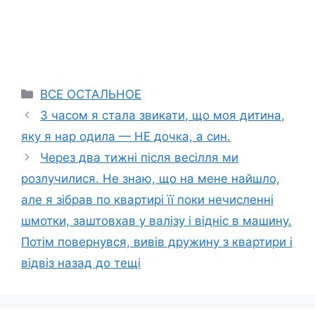
Categories
ВСЕ ОСТАЛЬНОЕ
З часом я стала звикати, що моя дитина,
яку я нар одила — НЕ дочка, а син.
Через два тижні після весілля ми
розлучилися. Не знаю, що на мене найшло,
але я зібрав по квартирі її поки нечисленні
шмотки, заштовхав у валізу і відніс в машину.
Потім повернувся, вивів дружину з квартири і
відвіз назад до тещі