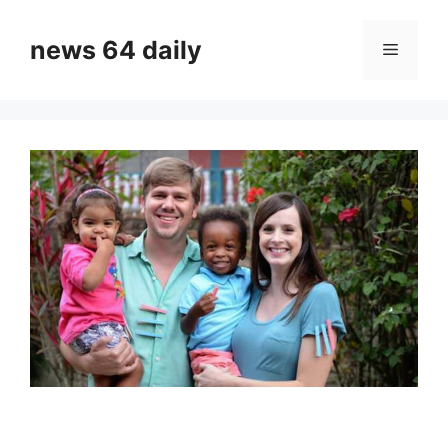
Skip
to
news 64 daily
Menu
content