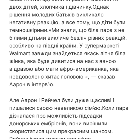
двох дітей, хлопчика і дівчинку.Однак
рішення молодих батьків викликало
негативну реакцію, а все тому, що діти були
темношкірими.«Ми знали, що біла пара з не
білими дітьми викличе безліч різних реакцій,
особливо на півдні країни. У супермаркеті
Walmart завжди знайдеться якась літня біла
жінка, яка буде дивитися на нас з явною
відразою або мати афро-американка, яка
невдоволено хитає головою », — сказав
Аарон в інтерв’ю.
Але Аарон і Рейчел були дуже щасливі і
пишалися своєю невеликою сім’єю.Коли пара
дізналася про можливість підсадки
донорських ембріонів, вони вирішили
скористатися цим прекрасним шансом.
Рейчел імплантували два афро-