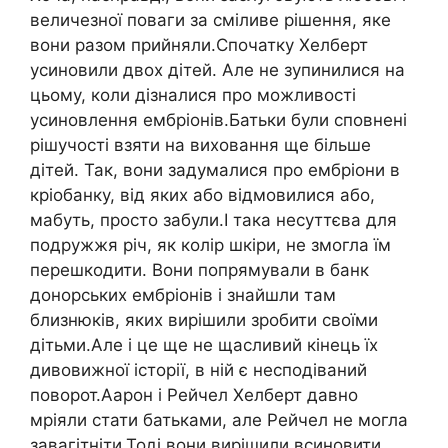
величезної поваги за сміливе рішення, яке
вони разом прийняли.Спочатку Хелберт
усиновили двох дітей. Але не зупинилися на
цьому, коли дізналися про можливості
усиновлення ембріонів.Батьки були сповнені
рішучості взяти на виховання ще більше
дітей. Так, вони задумалися про ембріони в
кріобанку, від яких або відмовилися або,
мабуть, просто забули.І така несуттєва для
подружжя річ, як колір шкіри, не змогла їм
перешкодити. Вони попрямували в банк
донорських ембріонів і знайшли там
близнюків, яких вирішили зробити своїми
дітьми.Але і це ще не щасливий кінець їх
дивовижної історії, в ній є несподіваний
поворот.Аарон і Рейчел Хелберт давно
мріяли стати батьками, але Рейчел не могла
завагітніти.Тоді вони вирішили всиновити