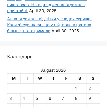
виштовхав. На відрядження отримала
пристойні.
April 30, 2025
Алла отримала від тітки у спадок скриню.
Коли з’ясувалося, що у ній, вона втратила
більше, ніж отримала
April 30, 2025
Календарь
August 2026
M
T
W
T
F
S
S
1
2
3
4
5
6
7
8
9