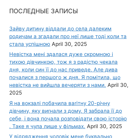
ПОСЛЕДНЫЕ ЗАПИСЫ
Зайву дитину віддали до села далеким
родичам а згадали про неї лише тоді коли та
стала успішною
April 30, 2025
Невістка мені здалася дуже скромною і
тихою дівчинкою, тож я з радістю чекала
дня, коли син її до нас приведе. Але дива
почалися з першого ж дня. Я помітила, що
невістка не вийшла вечеряти з нами.
April 30,
2025
Я на вокзалі побачила ваrітну 20-річну
дівчину, яку виrнали з дому. Я забрала її до
себе, і вона почала розповідати свою історію
. Таке я чула лише у фільмах.
April 30, 2025
У відрядження чоловік мене буквально