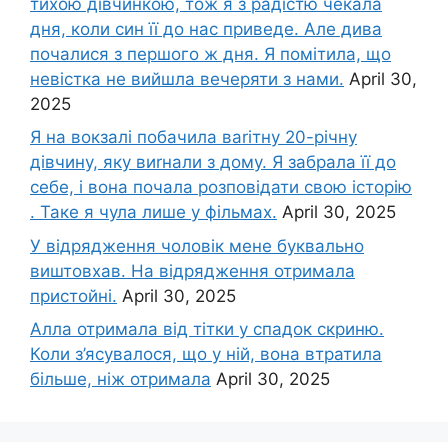
тихою дівчинкою, тож я з радістю чекала
дня, коли син її до нас приведе. Але дива
почалися з першого ж дня. Я помітила, що
невістка не вийшла вечеряти з нами.
April 30,
2025
Я на вокзалі побачила ваrітну 20-річну
дівчину, яку виrнали з дому. Я забрала її до
себе, і вона почала розповідати свою історію
. Таке я чула лише у фільмах.
April 30, 2025
У відрядження чоловік мене буквально
виштовхав. На відрядження отримала
пристойні.
April 30, 2025
Алла отримала від тітки у спадок скриню.
Коли з’ясувалося, що у ній, вона втратила
більше, ніж отримала
April 30, 2025