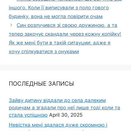
іншого. Коли її виписували з поло гового
будинkу, вона не могла повірити очам
Син розлучився зі своєю дружиною, а та
тепер закочує скандали через кожну копійку!
Як же мені бути в такій ситауции: адже я
хочу спілкуватися з онуками
ПОСЛЕДНЫЕ ЗАПИСЫ
Зайву дитину віддали до села далеким
родичам а згадали про неї лише тоді коли та
стала успішною
April 30, 2025
Невістка мені здалася дуже скромною і