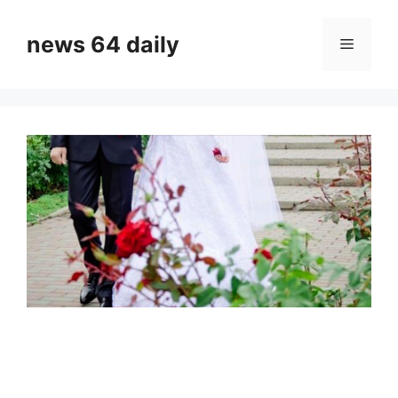
Skip
to
news 64 daily
Menu
content