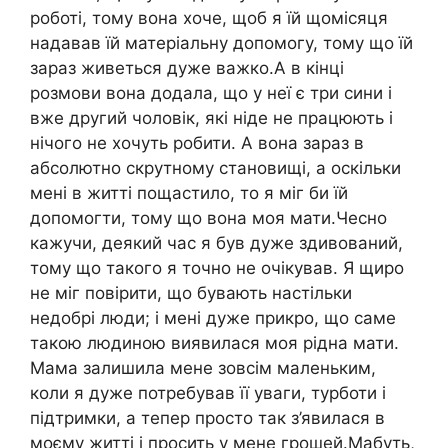
роботі, тому вона хоче, щоб я їй щомісяця
надавав їй матеріальну допомогу, тому що їй
зараз живеться дуже важко.А в кінці
розмови вона додала, що у неї є три сини і
вже другий чоловік, які ніде не працюють і
нічого не хочуть робити. А вона зараз в
абсолютно скрутному становищі, а оскільки
мені в житті пощастило, то я міг би їй
допомогти, тому що вона моя мати.Чесно
кажучи, деякий час я був дуже здивований,
тому що такого я точно не очікував. Я щиро
не міг повірити, що бувають настільки
недобрі люди; і мені дуже прикро, що саме
такою людиною виявилася моя рідна мати.
Мама залишила мене зовсім маленьким,
коли я дуже потребував її уваги, турботи і
підтримки, а тепер просто так з’явилася в
моєму житті і просить у мене грошей.Мабуть,