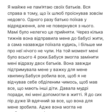
Я майже не пам’ятаю своїх батьків. Вся
справа в тому, що їх шлюб проіснував зовсім
недовго. Одного разу батько поїхав у
відрядження, але не повернувся з нього.
Мамі було нелегко це прийняти. Через кілька
тижнів вона відправила мене до бабусі жити,
а сама назавжди поїхала кудись, і більше ми
про неї нічого не чули. На той момент мені
було всього 4 роки.Бабуся змогла замінити
мені відразу двох батьків. Вона завжди
підтримувала мене у важку для мене
хвилину.Бабуся робила все, щоб я не
відчував себе обділеним чимось, щоб мав
все, що мають інші діти. Давала мудрі
поради, які мені допомогли в житті. Я до сих
пір дуже їй вдячний за все, що вона для
мене зробила. Адже вона могла не