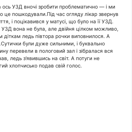
 а ось УЗД вночі зробити проблематично — і ми
ро це пошкодували.Під час огляду лікар звернув
я, і поцікавився у матусі, що було на її УЗД.
а УЗД вона не була, але двійня цілком можливо,
м діткам ледь півтора рочки виповнилося. А
.Сутички були дуже сильними, і буквально
ину перевели в пологовий зал і зібралася вся
в, ледь з’явившись на світ. А потуги не
гий хлопчисько подав свій голос.