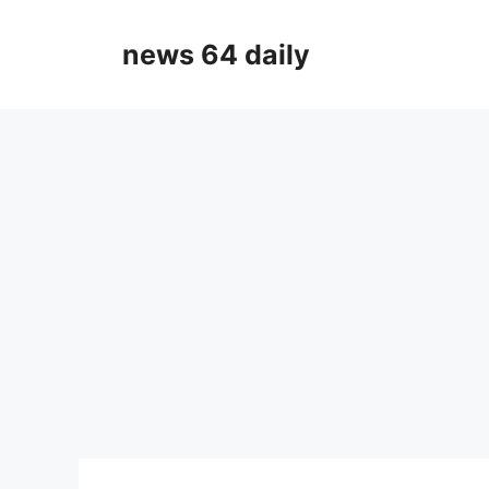
Skip
to
news 64 daily
content