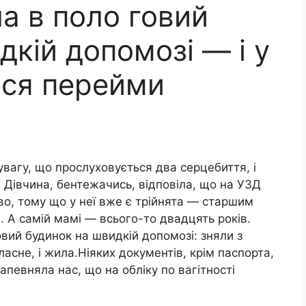
ла в поло говий
дкій допомозі — і у
ися перейми
 увагу, що прослуховується два серцебиття, і
Д. Дівчина, бентежачись, відповіла, що на УЗД
во, тому що у неї вже є трійнята — старшим
. А самій мамі — всього-то двадцять років.
овий будинок на швидкій допомозі: зняли з
власне, і жила.Ніяких документів, крім паспорта,
апевняла нас, що на обліку по вагітності