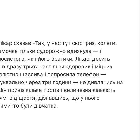
лікар сказав:-Так, у нас тут сюрприз, колеги.
мочка тільки судорожно вдихнула — і
систого, як і його братики. Лікарі досить
відразу трьох настільки здорових і міцних
солютно щаслива і попросила телефон —
буквально через три години — не дивлячись на
н привіз кілька тортів і величезна кількість
стямі від щастя, дізнавшись, що у нього
ими-то були дівчатка.