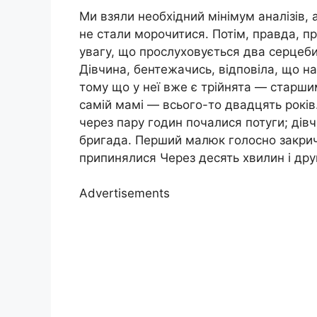
Ми взяли необхідний мінімум аналізів,
не стали морочитися. Потім, правда, п
увагу, що прослуховується два серцебитт
Дівчина, бентежачись, відповіла, що н
тому що у неї вже є трійнята — старши
самій мамі — всього-то двадцять років
через пару годин почалися потуги; дівч
бригада. Перший малюк голосно закрича
припинялися Через десять хвилин і дру
Advertisements