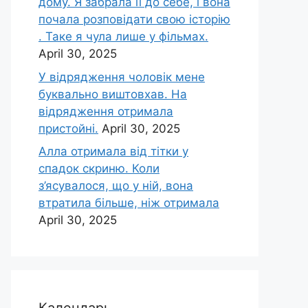
дому. Я забрала її до себе, і вона
почала розповідати свою історію
. Таке я чула лише у фільмах.
April 30, 2025
У відрядження чоловік мене
буквально виштовхав. На
відрядження отримала
пристойні.
April 30, 2025
Алла отримала від тітки у
спадок скриню. Коли
з’ясувалося, що у ній, вона
втратила більше, ніж отримала
April 30, 2025