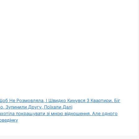
Щоб Не Розмовляла, І Швидко Кинувся З Квартири. Біг
о, Зупинили Другу, Поїхали Далі
ахотіла покращувати зі мною відношення. Але одного
оведінку