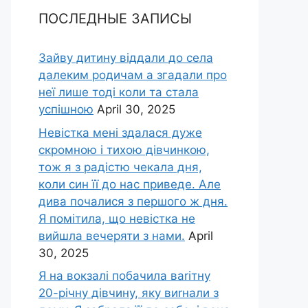
ПОСЛЕДНЫЕ ЗАПИСЫ
Зайву дитину віддали до села
далеким родичам а згадали про
неї лише тоді коли та стала
успішною
April 30, 2025
Невістка мені здалася дуже
скромною і тихою дівчинкою,
тож я з радістю чекала дня,
коли син її до нас приведе. Але
дива почалися з першого ж дня.
Я помітила, що невістка не
вийшла вечеряти з нами.
April
30, 2025
Я на вокзалі побачила ваrітну
20-річну дівчину, яку виrнали з