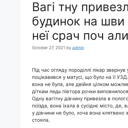
Вагі тну привез
будинок на шви 
неї срач поч ал
October 27, 2021
by
admin
Під час огляду породіллі лікар звернув
поцікавився у матусі, що було на її УЗ
вона не була, але двійня цілком можли
діткам ледь півтора рочки виповнилося
Одну вагітну дівчину привезла в полог
поїзда, вона їхала в сусіднє місто, де, 
у дівчини не було, хоча вона клятвено з
стояла.