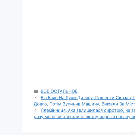
Categories
ВСЕ ОСТАЛЬНОЕ
Він Взяв На Руки Дитину, Пошепки Сказав, 
Довго, Потім Зупинив Машину, Виїхали За Міст
Племінниця, яка звлишилася сиротою, не з
разу мене викликали в школу через її погану п