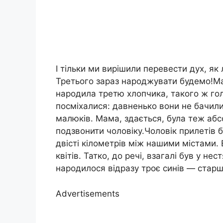
І тільки ми вирішили перевести дух, як 
Третього зараз народжувати будемо!Ма
народила третю хлопчика, такого ж голо
посміхалися: давненько вони не бачили 
малюків. Мама, здається, була теж аб
подзвонити чоловіку.Чоловік прилетів 
двісті кілометрів між нашими містами. Ві
квітів. Татко, до речі, взагалі був у не
народилося відразу троє синів — старш
Advertisements