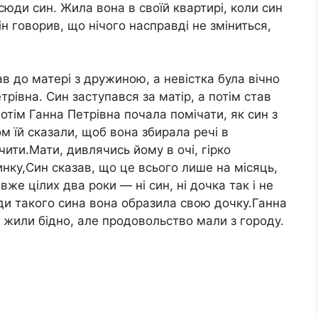
 сюди син. Жила вона в своїй квартирі, коли син
н говорив, що нічого насправді не зміниться,
ав до матері з дружиною, а невістка була вічно
рівна. Син заступався за матір, а потім став
тім Ганна Петрівна почала помічати, як син з
м їй сказали, щоб вона збирала речі в
чити.Мати, дивлячись йому в очі, гірко
инку,Син сказав, що це всього лише на місяць,
вже цілих два роки — ні син, ні дочка так і не
ади такого сина вона образила свою дочку.Ганна
 жили бідно, але продовольство мали з городу.