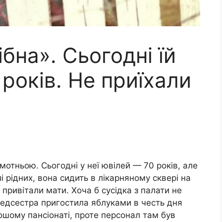
бна». Сьогодні їй
років. Не приїхали
мотньою. Сьогодні у неї ювілей — 70 років, але
і рідних, вона сидить в лікарняному сквері на
не привітали мати. Хоча б сусідка з палати не
і медсестра пригостила яблуками в честь дня
шому пансіонаті, проте персонал там був