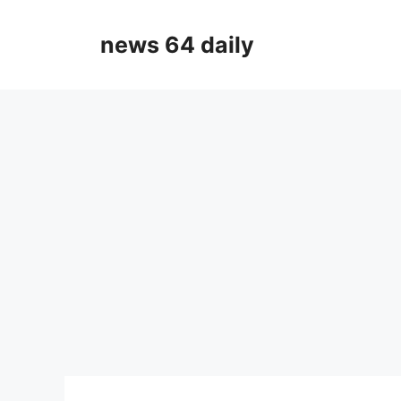
Skip
to
news 64 daily
content