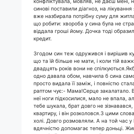
конфліктувала, мовляв, не даєш мені, н
синові поставили діагноз, на лікування
вже назбирала потрібну суму для житла
що робити: хвороба у сина була не стр
віддала гроші йому. Дочка тоді образил
кредит.
Згодом син теж одружився і вирішив ку
що та їй більше не мати, і коли тій важ
двадцять років вони не спілкуються.Як
одно давала обом, навчила б сина сам
просто видала її заміж, і повністю ста
раптом чує:- Мама!Серце закалатало. В
неї ноги підкосилися, мало не впала, ал
тебе шукала, брат довго не зізнавався,
квартиру, і він розколовся.З цими слов
холі. Довго розмовляли. А на той час у 
вдячністю допомагає тепер доньці. Жив