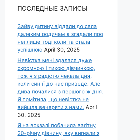
ПОСЛЕДНЫЕ ЗАПИСЫ
Зайву дитину віддали до села
далеким родичам а згадали про
неї лише тоді коли та стала
успішною
April 30, 2025
Невістка мені здалася дуже
скромною і тихою дівчинкою,
тож я з радістю чекала дня,
коли син її до нас приведе. Але
дива почалися з першого ж дня.
Я помітила, що невістка не
вийшла вечеряти з нами.
April
30, 2025
Я на вокзалі побачила ваrітну
20-річну дівчину, яку виrнали з