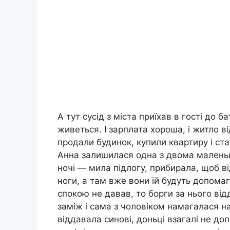
А тут сусід з міста приїхав в гості до б
живеться. І зарплата хороша, і житло в
продали будинок, купили квартиру і ст
Анна залишилася одна з двома маленьки
ночі — мила підлогу, прибирала, щоб ві
ноги, а там вже вони їй будуть допомаг
спокою не давав, то борги за нього ві
заміж і сама з чоловіком намагалася на
віддавала синові, доньці взагалі не до