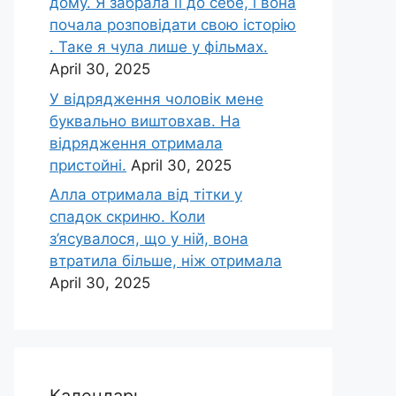
дому. Я забрала її до себе, і вона
почала розповідати свою історію
. Таке я чула лише у фільмах.
April 30, 2025
У відрядження чоловік мене
буквально виштовхав. На
відрядження отримала
пристойні.
April 30, 2025
Алла отримала від тітки у
спадок скриню. Коли
з’ясувалося, що у ній, вона
втратила більше, ніж отримала
April 30, 2025