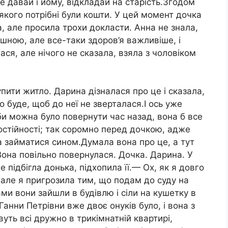
е давай і йому, відкладай на старість.Згодом
 якого потрібні були кошти. У цей момент дочка
, але просила трохи докласти. Анна не знала,
ашною, але все-таки здоров’я важливіше, і
ася, але нічого не сказала, взяла з чоловіком
пити житло. Дарина дізналася про це і сказала,
ко буде, щоб до неї не зверталася.І ось уже
би можна було повернути час назад, вона б все
остійності; так соромно перед дочкою, адже
ла займатися сином.Думала вона про це, а тут
она повільно повернулася. Дочка. Дарина. У
е підбігла донька, підхопила її.— Ох, як я довго
 але я пригрозила тим, що подам до суду на
ами вони зайшли в будівлю і сіли на кушетку в
Ганни Петрівни вже двоє онуків було, і вона з
уть всі дружно в трикімнатній квартирі,