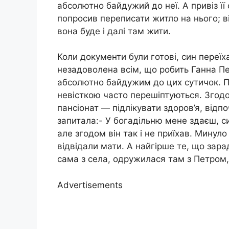
абсолютно байдужий до неї. А привіз її
попросив переписати житло на нього; ві
вона буде і далі там жити.
Коли документи були готові, син переїх
незадоволена всім, що робить Ганна Пет
абсолютно байдужим до цих сутичок. По
невісткою часто перешіптуються. Згодо
пансіонат — підлікувати здоров’я, відпо
запитала:- У богадільню мене здаєш, с
але згодом він так і не приїхав. Минуло 
відвідали мати. А найгірше те, що зар
сама з села, одружилася там з Петром,
Advertisements