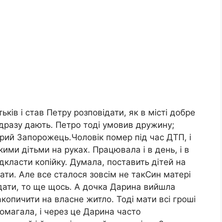
атьків і став Петру розповідати, як в місті добре
ідразу дають. Петро тоді умовив дружину;
арий Запорожець.Чоловік помер під час ДТП, і
ми дітьми на руках. Працювала і в день, і в
дкласти копійку. Думала, поставить дітей на
ати. Але все сталося зовсім не такСин матері
ддати, то ще щось. А дочка Дарина вийшла
копичити на власне житло. Тоді мати всі гроші
помагала, і через це Дарина часто