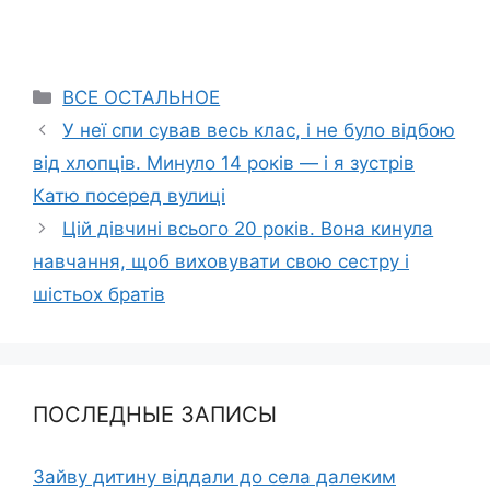
Categories
ВСЕ ОСТАЛЬНОЕ
У неї спи сував весь клас, і не було відбою
від хлопців. Минуло 14 років — і я зустрів
Катю посеред вулиці
Цій дівчині всього 20 років. Вона кинула
навчання, щоб виховувати свою сестру і
шістьох братів
ПОСЛЕДНЫЕ ЗАПИСЫ
Зайву дитину віддали до села далеким