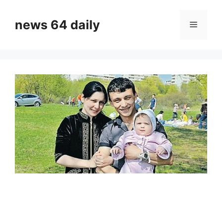
Skip
to
news 64 daily
Menu
content