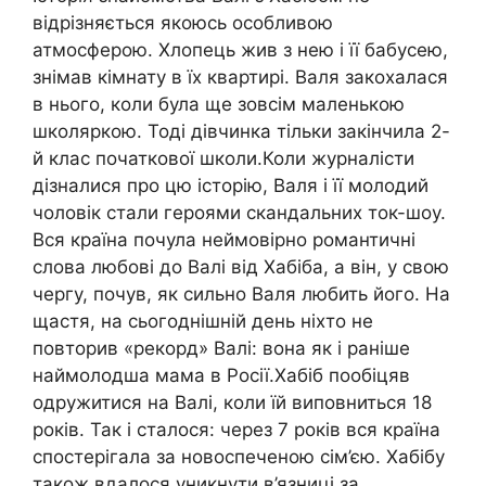
відрізняється якоюсь особливою
атмосферою. Хлопець жив з нею і її бабусею,
знімав кімнату в їх квартирі. Валя закохалася
в нього, коли була ще зовсім маленькою
школяркою. Тоді дівчинка тільки закінчила 2-
й клас початкової школи.Коли журналісти
дізналися про цю історію, Валя і її молодий
чоловік стали героями скандальних ток-шоу.
Вся країна почула неймовірно романтичні
слова любові до Валі від Хабіба, а він, у свою
чергу, почув, як сильно Валя любить його. На
щастя, на сьогоднішній день ніхто не
повторив «рекорд» Валі: вона як і раніше
наймолодша мама в Росії.Хабіб пообіцяв
одружитися на Валі, коли їй виповниться 18
років. Так і сталося: через 7 років вся країна
спостерігала за новоспеченою сім’єю. Хабібу
також вдалося уникнути в’язниці за