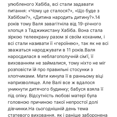
улюбленого Хабіба, всі стали задавати
питання: «Чому це сталося?», «Що буде з
Хабібом?», «Дитина народить дитину?».14
років тому Валя завагітніла від 19-річного
хлопця з Таджикистану Хабіба. Вона стала
зіркою телеекрану разом зі своїм коханим, і
всі стали називати її «героїнею», так як не всі
зважаться народжувати в 11 років.Валя
нароcдилася в неблагополучній сім’ї, її
вихованням не займалися, тому ніхто не міг
розповісти їй про правильні стосунки з
хлопчиками. Мати кинула її в ранньому віці
напризволяще. Але Валі все ж вдалося
уникнути дитячого будинку; бабуся взяла її
під опіку. Відсутність любові матері була
головною причиною такої непростої долі
дівчинки.На сьогоднішній день тема
статевого виховання, як і раніше заборонена