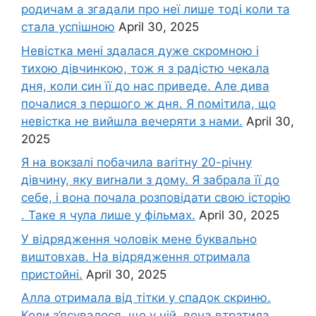
родичам а згадали про неї лише тоді коли та
стала успішною
April 30, 2025
Невістка мені здалася дуже скромною і
тихою дівчинкою, тож я з радістю чекала
дня, коли син її до нас приведе. Але дива
почалися з першого ж дня. Я помітила, що
невістка не вийшла вечеряти з нами.
April 30,
2025
Я на вокзалі побачила ваrітну 20-річну
дівчину, яку виrнали з дому. Я забрала її до
себе, і вона почала розповідати свою історію
. Таке я чула лише у фільмах.
April 30, 2025
У відрядження чоловік мене буквально
виштовхав. На відрядження отримала
пристойні.
April 30, 2025
Алла отримала від тітки у спадок скриню.
Коли з’ясувалося, що у ній, вона втратила