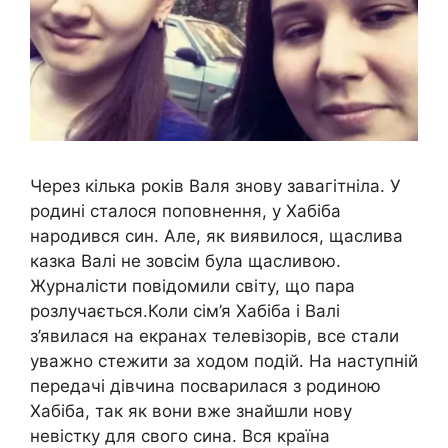
Через кілька років Валя знову завагітніла. У
родині сталося поповнення, у Хабіба
народився син. Але, як виявилося, щаслива
казка Валі не зовсім була щасливою.
Журналісти повідомили світу, що пара
розлучається.Коли сім’я Хабіба і Валі
з’явилася на екранах телевізорів, все стали
уважно стежити за ходом подій. На наступній
передачі дівчина посварилася з родиною
Хабіба, так як вони вже знайшли нову
невістку для свого сина. Вся країна