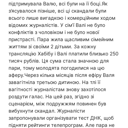
підтримувала Валю, всі були на її боці.Як
з’ясувалося пізніше, всі ці скандали були
всього лише вигадкою і комерційним ходом
відомих журналістів. У сім’ї Валі не було
конфліктів з чоловіком і не було нової
пристрасті. Пара жила щасливим сімейним
життям зі своїми 2 дітьми. За кожну
трансляцію Хабібу і Валі платили близько 250
тисяч рублів. Ця сума стала значною для
пари, тому молодята погодилися на цю
аферу.Через кілька місяців після ефіру Валя
завагітніла третьою дитиною. На тлі її
вагітності журналістам знову захотілося
роздути галас. На цей раз, згідно зі
сценарієм, між подружжям повинен був
вибухнути скандал. Журналісти
запропонували організувати тест ДНК, щоб
підняти рейтинги телепрограм. Але пара не