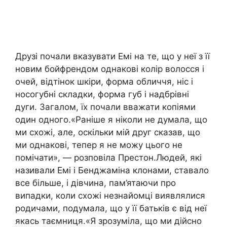
Друзі почали вказувати Емі на те, що у неї з її
новим бойфрендом однакові колір волосся і
очей, відтінок шкіри, форма обличчя, ніс і
носогубні складки, форма губ і надбрівні
дуги. Загалом, їх почали вважати копіями
один одного.«Раніше я ніколи не думала, що
ми схожі, але, оскільки мій друг сказав, що
ми однакові, тепер я не можу цього не
помічати», — розповіла Престон.Людей, які
називали Емі і Бенджаміна клонами, ставало
все більше, і дівчина, пам’ятаючи про
випадки, коли схожі незнайомці виявлялися
родичами, подумала, що у її батьків є від неї
якась таємниця.«Я зрозуміла, що ми дійсно