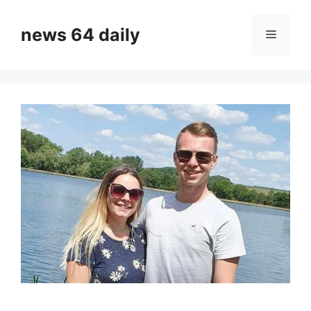
Skip
to
news 64 daily
Menu
content