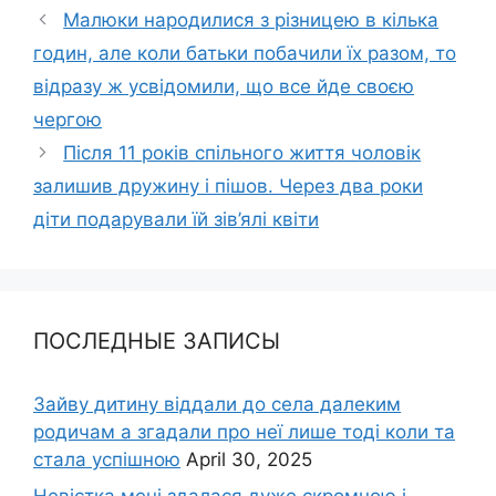
Малюки народилися з різницею в кілька
годин, але коли батьки побачили їх разом, то
відразу ж усвідомили, що все йде своєю
чергою
Після 11 років спільного життя чоловік
залишив дружину і пішов. Через два роки
діти подарували їй зів’ялі квіти
ПОСЛЕДНЫЕ ЗАПИСЫ
Зайву дитину віддали до села далеким
родичам а згадали про неї лише тоді коли та
стала успішною
April 30, 2025