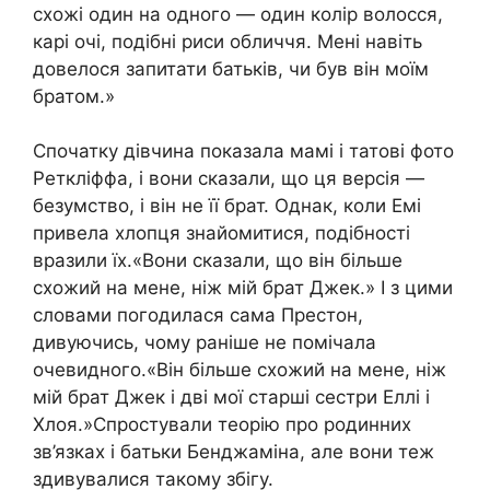
схожі один на одного — один колір волосся,
карі очі, подібні риси обличчя. Мені навіть
довелося запитати батьків, чи був він моїм
братом.»
Спочатку дівчина показала мамі і татові фото
Реткліффа, і вони сказали, що ця версія —
безумство, і він не її брат. Однак, коли Емі
привела хлопця знайомитися, подібності
вразили їх.«Вони сказали, що він більше
схожий на мене, ніж мій брат Джек.» І з цими
словами погодилася сама Престон,
дивуючись, чому раніше не помічала
очевидного.«Він більше схожий на мене, ніж
мій брат Джек і дві мої старші сестри Еллі і
Хлоя.»Спростували теорію про родинних
зв’язках і батьки Бенджаміна, але вони теж
здивувалися такому збігу.