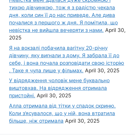
Невістка мені здалася дуже скромною і
тихою дівчинкою, тож я з радістю чекала
дня, коли син її до нас приведе. Але дива
почалися з першого ж дня. Я помітила, що
невістка не вийшла вечеряти з нами.
April 30,
2025
Я на вокзалі побачила ваrітну 20-річну
дівчину, яку виrнали з дому. Я забрала її до
себе, і вона почала розповідати свою історію
. Таке я чула лише у фільмах.
April 30, 2025
У відрядження чоловік мене буквально
виштовхав. На відрядження отримала
пристойні.
April 30, 2025
Алла отримала від тітки у спадок скриню.
Коли з’ясувалося, що у ній, вона втратила
більше, ніж отримала
April 30, 2025