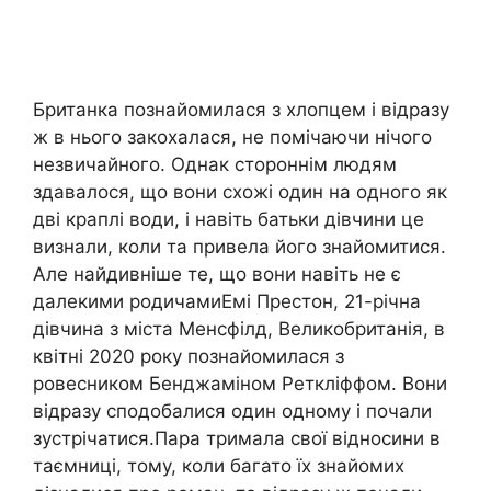
Британка познайомилася з хлопцем і відразу
ж в нього закохалася, не помічаючи нічого
незвичайного. Однак стороннім людям
здавалося, що вони схожі один на одного як
дві краплі води, і навіть батьки дівчини це
визнали, коли та привела його знайомитися.
Але найдивніше те, що вони навіть не є
далекими родичамиЕмі Престон, 21-річна
дівчина з міста Менсфілд, Великобританія, в
квітні 2020 року познайомилася з
ровесником Бенджаміном Реткліффом. Вони
відразу сподобалися один одному і почали
зустрічатися.Пара тримала свої відносини в
таємниці, тому, коли багато їх знайомих