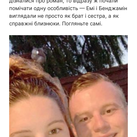
дізналися про роман, то відразу ж почали
помічати одну особливість — Емі і Бенджамін
виглядали не просто як брат і сестра, а як
справжні близнюки. Погляньте самі.