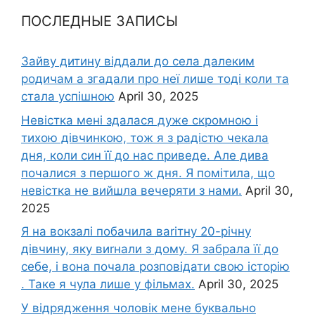
ПОСЛЕДНЫЕ ЗАПИСЫ
Зайву дитину віддали до села далеким
родичам а згадали про неї лише тоді коли та
стала успішною
April 30, 2025
Невістка мені здалася дуже скромною і
тихою дівчинкою, тож я з радістю чекала
дня, коли син її до нас приведе. Але дива
почалися з першого ж дня. Я помітила, що
невістка не вийшла вечеряти з нами.
April 30,
2025
Я на вокзалі побачила ваrітну 20-річну
дівчину, яку виrнали з дому. Я забрала її до
себе, і вона почала розповідати свою історію
. Таке я чула лише у фільмах.
April 30, 2025
У відрядження чоловік мене буквально