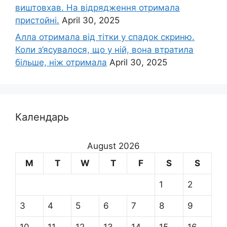
виштовхав. На відрядження отримала
пристойні.
April 30, 2025
Алла отримала від тітки у спадок скриню.
Коли з’ясувалося, що у ній, вона втратила
більше, ніж отримала
April 30, 2025
Календарь
August 2026
M
T
W
T
F
S
S
1
2
3
4
5
6
7
8
9