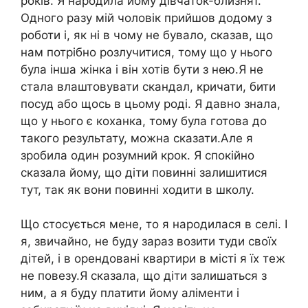
років. Я народила йому дівчаток-близнят.
Одного разу мій чоловік прийшов додому з
роботи і, як ні в чому не бувало, сказав, що
нам потрібно розлучитися, тому що у нього
була інша жінка і він хотів бути з нею.Я не
стала влаштовувати скандал, кричати, бити
посуд або щось в цьому роді. Я давно знала,
що у нього є коханка, тому була готова до
такого результату, можна сказати.Але я
зробила один розумний крок. Я спокійно
сказала йому, що діти повинні залишитися
тут, так як вони повинні ходити в школу.
Що стосується мене, то я народилася в селі. І
я, звичайно, не буду зараз возити туди своїх
дітей, і в орендовані квартири в місті я їх теж
не повезу.Я сказала, що діти залишаться з
ним, а я буду платити йому аліменти і