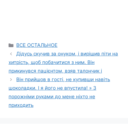
Categories
ВСЕ ОСТАЛЬНОЕ
Дідусь скучив за онуком, і вирішив піти на
хитрість, щоб побачитися з ним. Він
прикинувся пацієнтом, взяв талончик і
Він прийшов в гості, не купивши навіть
шоколадки. І я його не впустила! » З
порожніми руками до мене ніхто не
приходить