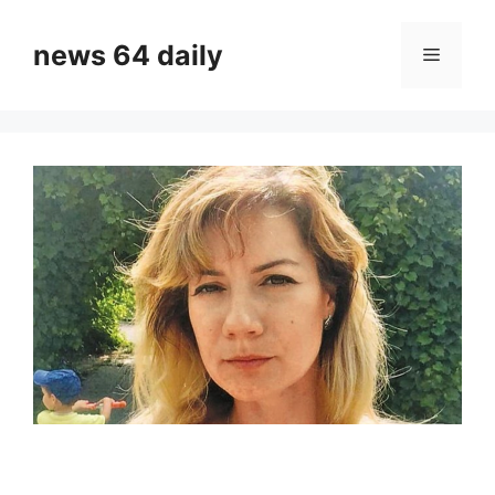
Skip
to
news 64 daily
Menu
content