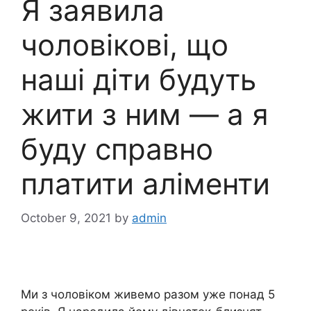
Я заявила
чоловікові, що
наші діти будуть
жити з ним — а я
буду справно
платити аліменти
October 9, 2021
by
admin
Ми з чоловіком живемо разом уже понад 5