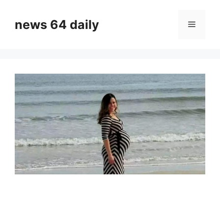
Skip
to
news 64 daily
Menu
content