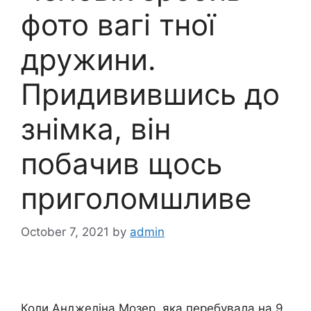
фото вагі тної
дружини.
Придивившись до
знімка, він
побачив щось
приголомшливе
October 7, 2021
by
admin
Коли Анджеліна Мозер, яка перебувала на 9