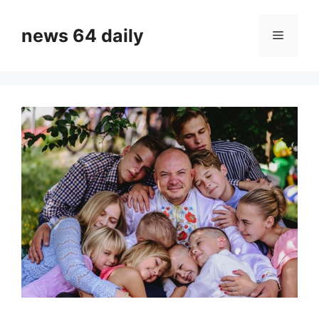
Skip
to
news 64 daily
Menu
content