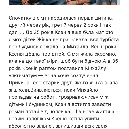
Спочатку в сім’ї народилася перша дитина,
другий через рік, третій через 2 роки і так
далі … До 35 років Ксенія вже була матір’ю
сімох дітей.Жінка не працювала, вся турбота
про будинок лежала на Михайла. Всі ці роки
Ксенія дбала про дітей. Сім’я жила скромно,
але не до такої міри, щоб бути бідною.А в 35
років Ксенія раптом поставила Михайлу
ультиматум — вона хоче розлучення.
Причина -сее старий друг, якого жінка знала
зі школи.Виявляється, поки Михайло
пропадав на роботі, «розриваючись» між
дітьми і будинком, Ксенія встигла завести
роман потай від чоловіка …І в нове життя з
новим чоловіком Ксенія хотіла увійти
абсолютно вільної, залишивши всіх своїх