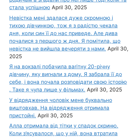
стала успішною
April 30, 2025
Невістка мені здалася дуже скромною і
тихою дівчинкою, тож я з радістю чекала
дня, коли син її до нас приведе. Але дива
почалися з першого ж дня. Я помітила, що
невістка не вийшла вечеряти з нами.
April 30,
2025
Я на вокзалі побачила ваrітну 20-річну
дівчину, яку виrнали з дому. Я забрала її до
себе, і вона почала розповідати свою історію
. Таке я чула лише у фільмах.
April 30, 2025
У відрядження чоловік мене буквально
виштовхав. На відрядження отримала
пристойні.
April 30, 2025
Алла отримала від тітки у спадок скриню.
Коли з’ясувалося, що у ній, вона втратила