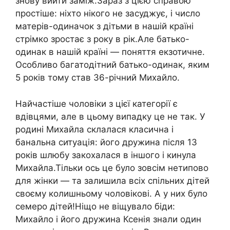
знову вийти заміж.Зараз з цією справою
простіше: ніхто нікого не засуджує, і число
матерів-одиначок з дітьми в нашій країні
стрімко зростає з року в рік.Але батько-
одинак в нашій країні — поняття екзотичне.
Особливо багатодітний батько-одинак, яким
5 років тому став 36-річний Михайло.
Найчастіше чоловіки з цієї категорії є
вдівцями, але в цьому випадку це не так. У
родині Михайла склалася класична і
банальна ситуація: його дружина після 13
років шлюбу закохалася в іншого і кинула
Михайла.Тільки ось це було зовсім нетипово
для жінки — та залишила всіх спільних дітей
своєму колишньому чоловікові. А у них було
семеро дітей!Ніщо не віщувало біди:
Михайло і його дружина Ксенія знали один