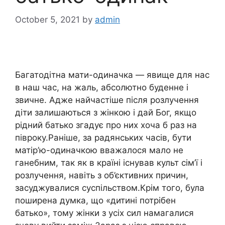
October 5, 2021
by
admin
Багатодітна мати-одиначка — явище для нас
в наш час, на жаль, абсолютно буденне і
звичне. Адже найчастіше після розлучення
діти залишаються з жінкою і дай Бог, якщо
рідний батько згадує про них хоча б раз на
півроку.Раніше, за радянських часів, бути
матір’ю-одиначкою вважалося мало не
ганебним, так як в країні існував культ сім’ї і
розлучення, навіть з об’єктивних причин,
засуджувалися суспільством.Крім того, була
поширена думка, що «дитині потрібен
батько», тому жінки з усіх сил намагалися