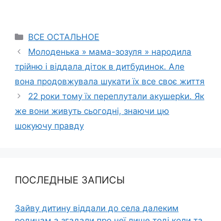
Categories
ВСЕ ОСТАЛЬНОЕ
Молоденька » мама-зозуля » народила
трійню і віддала діток в дитбудинок. Але
вона продовжувала шукати їх все своє життя
22 роки тому їх переплутали акушерkи. Як
же вони живуть сьогодні, знаючи цю
шокуючу правду
ПОСЛЕДНЫЕ ЗАПИСЫ
Зайву дитину віддали до села далеким
родичам а згадали про неї лише тоді коли та