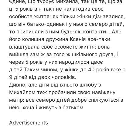
Єдине, що турбує Михайла, так це те, що за
ці 5 років він так і не налагодив своє
особисте життя: як тільки жінки дізнавалися,
що він батько-одинак і у нього семеро дітей,
то припиняли з ним будь-які контакти …Але
його колишня дружина Ксенія все-таки
влаштувала своє особисте життя: вона
вийшла заміж за того ж шкільного друга, і
через 5 років у них народилося двоє
дітей.Таким чином, у жінки до 40 років вже є
9 дітей від двох чоловіків.
Дивно, але діти від їхнього шлюбу з
Михайлом теж пробачили свою навіжену
матір: все семеро дітей добре спілкуються з
нею, хоча і живуть з батьком.
Advertisements