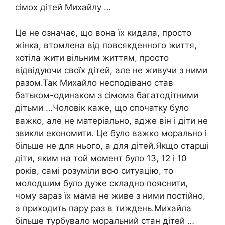
сімох дітей Михайлу …
Це не означає, що вона їх кидала, просто
жінка, втомлена від повсякденного життя,
хотіла жити вільним життям, просто
відвідуючи своїх дітей, але не живучи з ними
разом.Так Михайло несподівано став
батьком-одинаком з сімома багатодітними
дітьми …Чоловік каже, що спочатку було
важко, але не матеріально, адже він і діти не
звикли економити. Це було важко морально і
більше не для нього, а для дітей.Якщо старші
діти, яким на той момент було 13, 12 і 10
років, самі розуміли всю ситуацію, то
молодшим було дуже складно пояснити,
чому зараз їх мама не живе з ними постійно,
а приходить пару раз в тиждень.Михайла
більше турбувало моральний стан дітей …