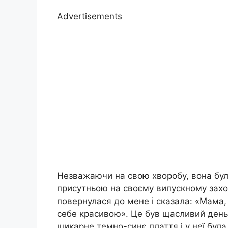
Advertisements
Незважаючи на свою хворобу, вона була
присутньою на своєму випускному заход
повернулася до мене і сказала: «Мама,
себе красивою». Це був щасливий день дл
шикарне темно-синє плаття і у неї була