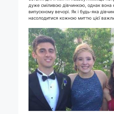
дуже сміливою дівчинкою, однак вона н
випускному вечорі. Як і будь-яка дівчи
насолодитися кожною миттю цієї важлив