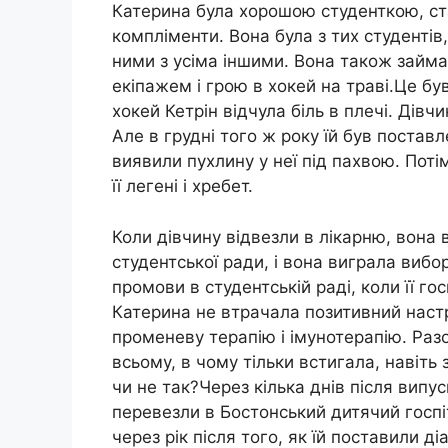
Катерина була хорошою студенткою, ст
компліменти. Вона була з тих студентів
ними з усіма іншими. Вона також займа
екіпажем і грою в хокей на траві.Це був
хокей Кетрін відчула біль в плечі. Дів
Але в грудні того ж року їй був поставл
виявили пухлину у неї під пахвою. Пот
її легені і хребет.
Коли дівчину відвезли в лікарню, вона
студентської ради, і вона виграла вибо
промови в студентській раді, коли її го
Катерина не втрачала позитивний настр
променеву терапію і імунотерапію. Разо
всьому, в чому тільки встигала, навіть 
чи не так?Через кілька днів після випу
перевезли в Бостонський дитячий госпі
через рік після того, як їй поставили ді