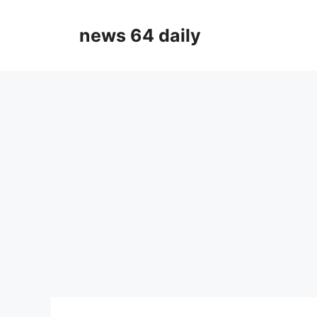
Skip
to
news 64 daily
content