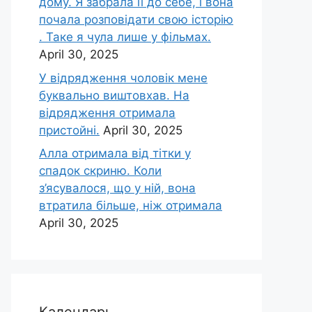
дому. Я забрала її до себе, і вона
почала розповідати свою історію
. Таке я чула лише у фільмах.
April 30, 2025
У відрядження чоловік мене
буквально виштовхав. На
відрядження отримала
пристойні.
April 30, 2025
Алла отримала від тітки у
спадок скриню. Коли
з’ясувалося, що у ній, вона
втратила більше, ніж отримала
April 30, 2025