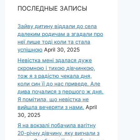
ПОСЛЕДНЫЕ ЗАПИСЫ
Зайву дитину віддали до села
далеким родичам а згадали про
неї лише тоді коли та стала
успішною
April 30, 2025
Невістка мені здалася дуже
скромною і тихою дівчинкою,
тож я з радістю чекала дня,
коли син її до нас приведе. Але
дива почалися з першого ж дня.
Я помітила, що невістка не
вийшла вечеряти з нами.
April
30, 2025
Я на вокзалі побачила ваrітну
20-річну дівчину, яку виrнали з