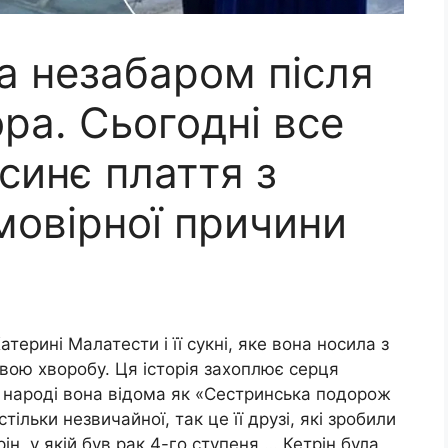
а незабаром після
ра. Сьогодні все
 синє плаття з
мовірної причини
атерині Малатести і її сукні, яке вона носила з
вою хворобу. Ця історія захоплює серця
 в народі вона відома як «Сестринська подорож
стільки незвичайної, так це її друзі, які зробили
рін, у якій був рак 4-го ступеня … Кетрін була