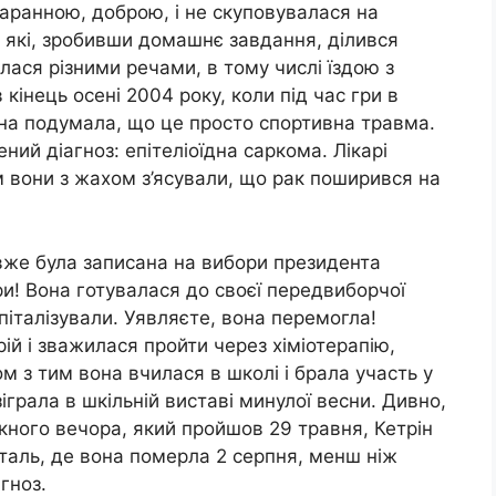
аранною, доброю, і не скуповувалася на
, які, зробивши домашнє завдання, ділився
лася різними речами, в тому числі їздою з
 кінець осені 2004 року, коли під час гри в
чина подумала, що це просто спортивна травма.
ений діагноз: епітеліоїдна саркома. Лікарі
ім вони з жахом з’ясували, що рак поширився на
 вже була записана на вибори президента
ри! Вона готувалася до своєї передвиборчої
спіталізували. Уявляєте, вона перемогла!
ій і зважилася пройти через хіміотерапію,
м з тим вона вчилася в школі і брала участь у
зіграла в шкільній виставі минулої весни. Дивно,
скного вечора, який пройшов 29 травня, Кетрін
таль, де вона померла 2 серпня, менш ніж
агноз.