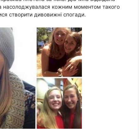
она насолоджувалася кожним моментом такого
ися створити дивовижні спогади.