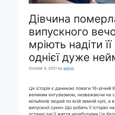
Дівчина помepл
випускного вечо
мріють надіти її
однієї дуже ней
October 4, 2021
by
admin
Ця історія є даниною поваги 16-річній К
великим ентузіазмом, незважаючи на с
мільйонів людей по всій земній кулі, а
випускної сукні».Що робить її історію на
останні дні її життя незабутніми.Це Кет