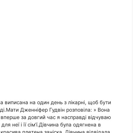
 виписана на один день з лікарні, щоб бути
і.Мати Дженніфер Гудвін розповіла: » Вона
 вперше за довгий час я насправді відчуваю
я неї і її сім’ї.Дівчина була одягнена в
 красива плетена зачіска. Дівчина відвідала