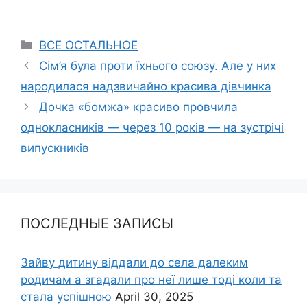
Categories
ВСЕ ОСТАЛЬНОЕ
Сім’я була проти їхнього союзу. Але у них
народилася надзвичайно красива дівчинка
Дочка «бомжа» красиво провчила
однокласників — через 10 років — на зустрічі
випускників
ПОСЛЕДНЫЕ ЗАПИСЫ
Зайву дитину віддали до села далеким
родичам а згадали про неї лише тоді коли та
стала успішною
April 30, 2025