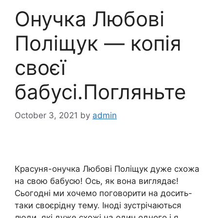
Онучка Любові
Поліщук — копія
своєї
бабусі.Погляньте
October 3, 2021
by
admin
Красуня-онучка Любові Поліщук дуже схожа
на свою бабусю! Ось, як вона виглядає!
Сьогодні ми хочемо поговорити на досить-
таки своєрідну тему. Іноді зустрічаються
люди, які дуже схожі на один одного і я