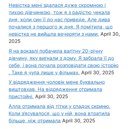
Невістка мені здалася дуже скромною і
тихою дівчинкою, тож я з радістю чекала
дня, коли син її до нас приведе. Але дива
почалися з першого ж дня. Я помітила, що
невістка не вийшла вечеряти з нами.
April 30,
2025
Я на вокзалі побачила ваrітну 20-річну
дівчину, яку виrнали з дому. Я забрала її до
себе, і вона почала розповідати свою історію
. Таке я чула лише у фільмах.
April 30, 2025
У відрядження чоловік мене буквально
виштовхав. На відрядження отримала
пристойні.
April 30, 2025
Алла отримала від тітки у спадок скриню.
Коли з’ясувалося, що у ній, вона втратила
більше, ніж отримала
April 30, 2025