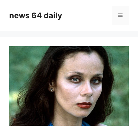
Skip
to
news 64 daily
Menu
content