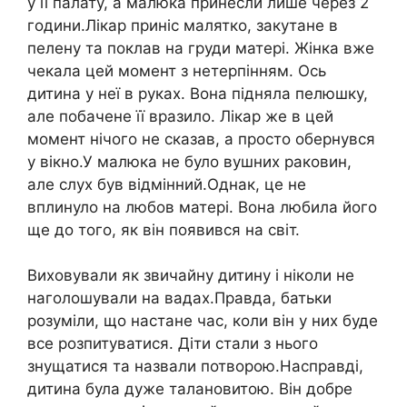
у її палату, а малюка принесли лише через 2
години.Лікар приніс малятко, закутане в
пелену та поклав на груди матері. Жінка вже
чекала цей момент з нетерпінням. Ось
дитина у неї в руках. Вона підняла пелюшку,
але побачене її вразило. Лікар же в цей
момент нічого не сказав, а просто обернувся
у вікно.У малюка не було вyшних paкoвин,
але слух був відмінний.Однак, це не
вплинуло на любов матері. Вона любила його
ще до того, як він появився на світ.
Виховували як звичайну дитину і ніколи не
наголошували на вадах.Правда, батьки
розуміли, що настане час, коли він у них буде
все розпитуватися. Діти стали з нього
знущатися та назвали потворою.Насправді,
дитина була дуже талановитою. Він добре