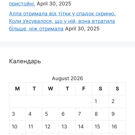
пристойні.
April 30, 2025
Алла отримала від тітки у спадок скриню.
Коли з’ясувалося, що у ній, вона втратила
більше, ніж отримала
April 30, 2025
Календарь
August 2026
M
T
W
T
F
S
S
1
2
3
4
5
6
7
8
9
10
11
12
13
14
15
16