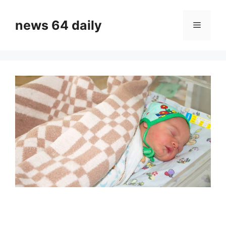
Skip
to
news 64 daily
Menu
content