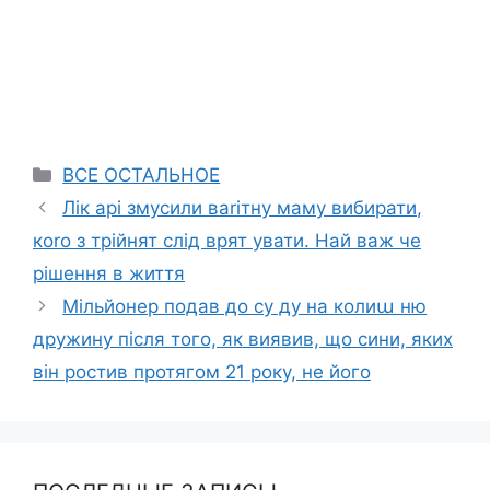
Categories
ВСЕ ОСТАЛЬНОЕ
Лік арі змусили ваrітну маму вибирати,
коrо з трійнят слід врят увати. Най важ че
рішення в життя
Мільйонер подав до су ду на колиա ню
дружину після того, як виявив, що сини, яких
він ростив протягом 21 року, не його