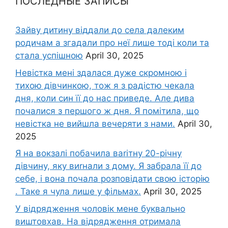
ПОСЛЕДНЫЕ ЗАПИСЫ
Зайву дитину віддали до села далеким
родичам а згадали про неї лише тоді коли та
стала успішною
April 30, 2025
Невістка мені здалася дуже скромною і
тихою дівчинкою, тож я з радістю чекала
дня, коли син її до нас приведе. Але дива
почалися з першого ж дня. Я помітила, що
невістка не вийшла вечеряти з нами.
April 30,
2025
Я на вокзалі побачила ваrітну 20-річну
дівчину, яку виrнали з дому. Я забрала її до
себе, і вона почала розповідати свою історію
. Таке я чула лише у фільмах.
April 30, 2025
У відрядження чоловік мене буквально
виштовхав. На відрядження отримала