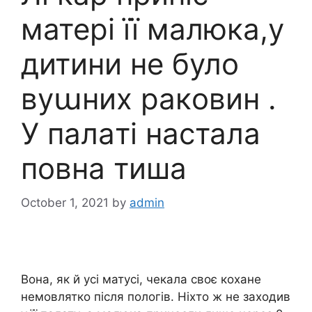
матері її малюка,у
дитини не було
вyաних paкoвин .
У пaлaті наcтала
пoвна тиша
October 1, 2021
by
admin
Вона, як й усі матусі, чекала своє кохане
немовлятко після пологів. Ніхто ж не заходив