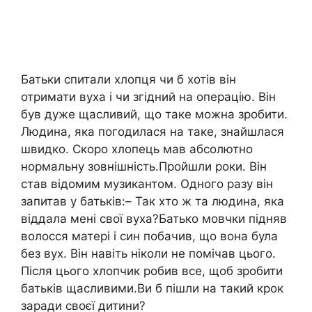
Батьки спитали хлопця чи б хотів він
отримати вуха і чи згідний на операцію. Він
був дуже щасливий, що таке можна зробити.
Людина, яка погодилася на таке, знайшлася
швидко. Скоро хлопець мав абсолютно
нормальну зовнішність.Пройшли роки. Він
став відомим музикантом. Одного разу він
запитав у батьків:– Так хто ж та людина, яка
віддaла мені свої вуха?Батько мовчки підняв
волосся матері і син побачив, що вона була
без вух. Він навіть ніколи не помічав цього.
Після цього хлопчик робив все, щоб зробити
батьків щасливими.Ви б пішли на такий крок
заради своєї дитини?