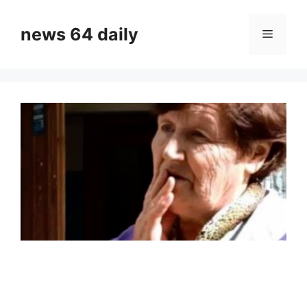
Skip
to
news 64 daily
Menu
content