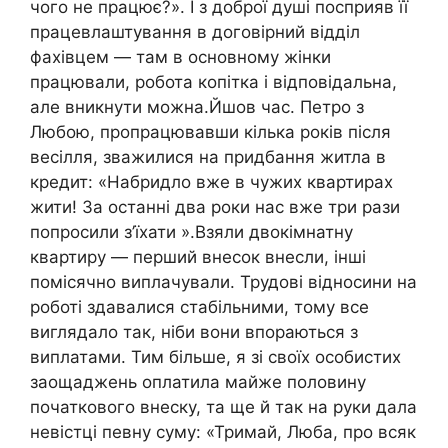
чого не працює?». І з доброї душі посприяв її
працевлаштування в договірний відділ
фахівцем — там в основному жінки
працювали, робота копітка і відповідальна,
але вникнути можна.Йшов час. Петро з
Любою, пропрацювавши кілька років після
весілля, зважилися на придбання житла в
кредит: «Набридло вже в чужих квартирах
жити! За останні два роки нас вже три рази
попросили з’їхати ».Взяли двокімнатну
квартиру — перший внесок внесли, інші
помісячно виплачували. Трудові відносини на
роботі здавалися стабільними, тому все
виглядало так, ніби вони впораються з
виплатами. Тим більше, я зі своїх особистих
заощаджень оплатила майже половину
початкового внеску, та ще й так на руки дала
невістці певну суму: «Тримай, Люба, про всяк