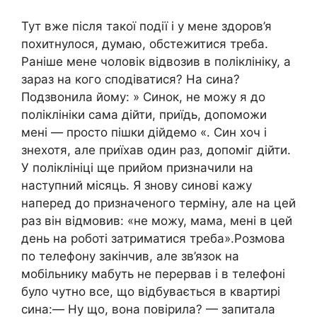
Тут вже після такої події і у мене здоров’я
похитнулося, думаю, обстежитися треба.
Раніше мене чоловік відвозив в поліклініку, а
зараз на кого сподіватися? На сина?
Подзвонила йому: » Синок, не можу я до
поліклініки сама дійти, приїдь, допоможи
мені — просто пішки дійдемо «. Син хоч і
знехотя, але приїхав один раз, допоміг дійти.
У поліклініці ще прийом призначили на
наступний місяць. Я знову синові кажу
наперед до призначеного терміну, але на цей
раз він відмовив: «не можу, мама, мені в цей
день на роботі затриматися треба».Розмова
по телефону закінчив, але зв’язок на
мобільнику мабуть не перервав і в телефоні
було чутно все, що відбувається в квартирі
сина:— Ну що, вона повірила? — запитала