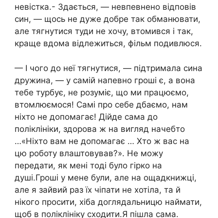
невістка.- Здається, — невпевнено відповів
син, — щось не дуже добре так обманювати,
але тягнутися туди не хочу, втомився і так,
краще вдома відлежиться, фільм подивлюся.
— І чого до неї тягнутися, — підтримала сина
дружина, — у самій напевно гроші є, а вона
тебе турбує, не розуміє, що ми працюємо,
втомлюємося! Самі про себе дбаємо, нам
ніхто не допомагає! Дійде сама до
поліклініки, здорова ж на вигляд начебто
…«Ніхто вам не допомагає … Хто ж вас на
цю роботу влаштовував?». Не можу
передати, як мені тоді було гірко на
душі.Гроші у мене були, але на ощадкнижці,
але я зайвий раз їх чіпати не хотіла, та й
нікого просити, хіба доглядальницю наймати,
щоб в поліклініку сходити.Я пішла сама.