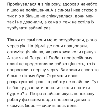
Пролікувалася я з пів року, здоров’я начебто
пішло на поліпшення.А з сином і невісткою з
тих пір я більше не спілкувалася, вони мені
так і не дзвонили, а сама я теж не хотіла їх
турбувати зайвий раз.
Тільки от самі вони мене потурбували, рівно
через рік. На фірмі, де вони працювали,
оптимізація пішла, як раз криза коли грянув.
А так як ні Петро, ні Люба в професійному
плані не представляли собою цінність, то їх
попросили в першу чергу. Замовити слово то
більше нікому було.Отримали вони
розрахункові гроші, а роботу не знайшли. Тут
і з банку дзвонити почали: «коли платити
будемо? ». Петро знайшов якусь непоказну
роботу фахівцем щодо внесення даних в
якомусь бюро — сидить весь день і