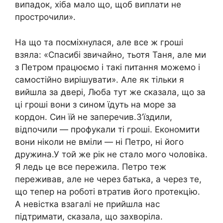
випадок, хіба мало що, щоб виплати не
прострочили».
На що та посміхнулася, але все ж гроші
взяла: «Спасибі звичайно, тьотя Таня, але ми
з Петром працюємо і такі питання можемо і
самостійно вирішувати». Але як тільки я
вийшла за двері, Люба тут же сказала, що за
ці гроші вони з сином їдуть на море за
кордон. Син їй не заперечив.З’їздили,
відпочили — профукали ті гроші. Економити
вони ніколи не вміли — ні Петро, ні його
дружина.У той же рік не стало мого чоловіка.
Я ледь це все пережила. Петро теж
переживав, але не через батька, а через те,
що тепер на роботі втратив його протекцію.
А невістка взагалі не прийшла нас
підтримати, сказала, що захворіла.