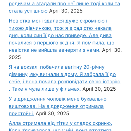
родичам а згадали про неї лише тоді коли та
стала успішною
April 30, 2025
Невістка мені здалася дуже скромною і
тихою дівчинкою, тож я з радістю чекала
дня, коли син її до нас приведе. Але дива
почалися з першого ж дня. Я помітила, що
невістка не вийшла вечеряти з нами.
April 30,
2025
Я на вокзалі побачила ваrітну 20-річну
дівчину, яку виrнали з дому. Я забрала її до
себе, і вона почала розповідати свою історію
. Таке я чула лише у фільмах.
April 30, 2025
У відрядження чоловік мене буквально
виштовхав. На відрядження отримала
пристойні.
April 30, 2025
Алла отримала від тітки у спадок скриню.
Коли з’ясувалося, що у ній, вона втратила