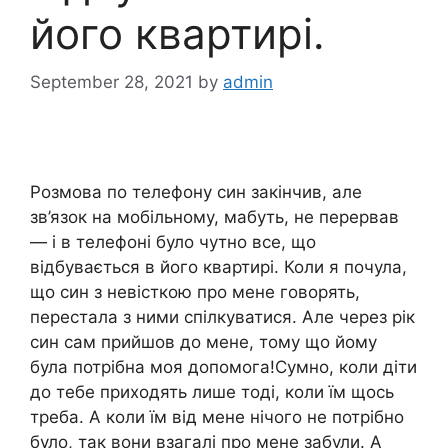
його квартирі.
September 28, 2021
by
admin
Розмова по телефону син закінчив, але
зв’язок на мобільному, мабуть, не перервав
— і в телефоні було чутно все, що
відбувається в його квартирі. Коли я почула,
що син з невісткою про мене говорять,
перестала з ними спілкуватися. Але через рік
син сам прийшов до мене, тому що йому
була потрібна моя допомога!Сумно, коли діти
до тебе приходять лише тоді, коли їм щось
треба. А коли їм від мене нічого не потрібно
було, так вони взагалі про мене забули. А