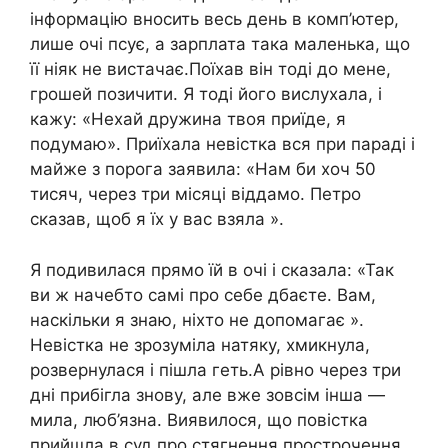
інформацію вносить весь день в комп’ютер,
лише очі псує, а зарплата така маленька, що
її ніяк не вистачає.Поїхав він тоді до мене,
грошей позичити. Я тоді його вислухала, і
кажу: «Нехай дружина твоя приїде, я
подумаю». Приїхала невістка вся при параді і
майже з порога заявила: «Нам би хоч 50
тисяч, через три місяці віддамо. Петро
сказав, щоб я їх у вас взяла ».
Я подивилася прямо їй в очі і сказала: «Так
ви ж начебто самі про себе дбаєте. Вам,
наскільки я знаю, ніхто не допомагає ».
Невістка не зрозуміла натяку, хмикнула,
розвернулася і пішла геть.А рівно через три
дні прибігла знову, але вже зовсім інша —
мила, люб’язна. Виявилося, що повістка
прийшла в суд про стягнення прострочення