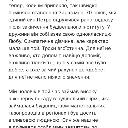
тепер, коли їм припекло, так швидко
поміняла ставлення.Зараз мені 70 років; мій
єдиний син Петро одружився рано, відразу
після закінчення будівельного інституту. У
дружини він собі взяв свою однокласницю
Любу. Симпатична дівчина, але характер
мала ще той. Трохи егоїстична. Для неї не
важливо, хто допоміг, навіщо допоміг,
важливо тільки те, щоб у самій все було
добре, а вже за чий рахунок це «добре» —
для неї не мало ніякого значення.
Мій чоловік в той час займав високу
інженерну посаду в будівельній фірмі, яка
займалася будівництвом магістральних
газопроводів в регіонах і був досить
впливовою людиною. Син же наш не
відрізнявся особливим завзяттям до