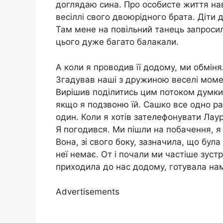
доглядаю сина. Про особисте життя наві
весіллі свого двоюрідного брата. Діти
Там мене на повільний танець запросил
цього дуже багато балакали.
А коли я проводив її додому, ми обмін
Згадував наші з дружиною веселі моме
Вирішив поділитись цим потоком думки
якщо я подзвоню їй. Сашко все одно ран
один. Коли я хотів зателефонувати Лаур
Я погодився. Ми пішли на побачення, я 
Вона, зі свого боку, зазначила, що була
неї немає. От і почали ми частіше зустр
приходила до нас додому, готувала нам
Advertisements