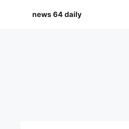
Skip
to
news 64 daily
content