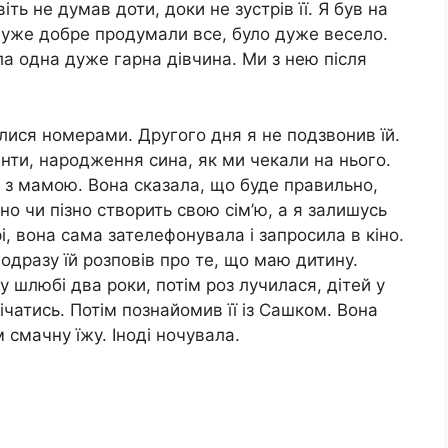
ть не думав доти, доки не зустрів її. Я був на
 дуже добре продумали все, було дуже весело.
а одна дуже гарна дівчина. Ми з нею після
ялися номерами. Другого дня я не подзвонив їй.
нти, народження сина, як ми чекали на нього.
 з мамою. Вона сказала, що буде правильно,
о чи пізно створить свою сім’ю, а я залишусь
і, вона сама зателефонувала і запросила в кіно.
одразу їй розповів про те, що маю дитину.
 у шлюбі два роки, потім роз лучилася, дітей у
ічатись. Потім познайомив її із Сашком. Вона
 смачну їжу. Іноді ночувала.