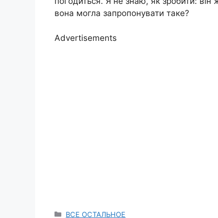
погодиться. Я не знаю, як зробити: він 
вона могла запропонувати таке?
Advertisements
Categories
ВСЕ ОСТАЛЬНОЕ