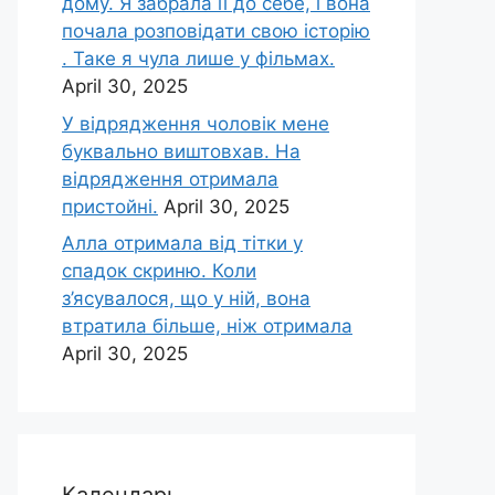
дому. Я забрала її до себе, і вона
почала розповідати свою історію
. Таке я чула лише у фільмах.
April 30, 2025
У відрядження чоловік мене
буквально виштовхав. На
відрядження отримала
пристойні.
April 30, 2025
Алла отримала від тітки у
спадок скриню. Коли
з’ясувалося, що у ній, вона
втратила більше, ніж отримала
April 30, 2025