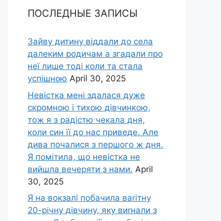
ПОСЛЕДНЫЕ ЗАПИСЫ
Зайву дитину віддали до села
далеким родичам а згадали про
неї лише тоді коли та стала
успішною
April 30, 2025
Невістка мені здалася дуже
скромною і тихою дівчинкою,
тож я з радістю чекала дня,
коли син її до нас приведе. Але
дива почалися з першого ж дня.
Я помітила, що невістка не
вийшла вечеряти з нами.
April
30, 2025
Я на вокзалі побачила ваrітну
20-річну дівчину, яку виrнали з