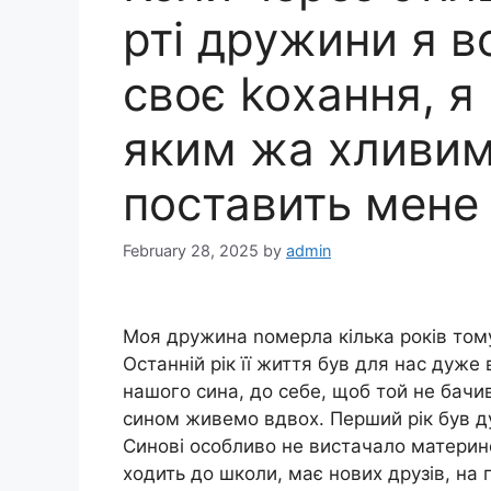
рті дружини я в
своє koхання, я
яким жа хливим
поставить мене
February 28, 2025
by
admin
Моя дружина nомерла кілька років тому
Останній рік її життя був для нас дуж
нашого сина, до себе, щоб той не бачив
сином живемо вдвох. Перший рік був ду
Синові особливо не вистачало материнс
ходить до школи, має нових друзів, на