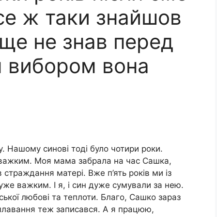
се ж таки знайшов
 ще не знав перед
 вибором вона
. Нашому синові тоді було чотири роки.
е важким. Моя мама забрала на час Сашка,
 страждання матері. Вже п’ять років ми із
же важким. І я, і син дуже сумували за нею.
ької любові та теплоти. Благо, Сашко зараз
 плавання теж записався. А я працюю,