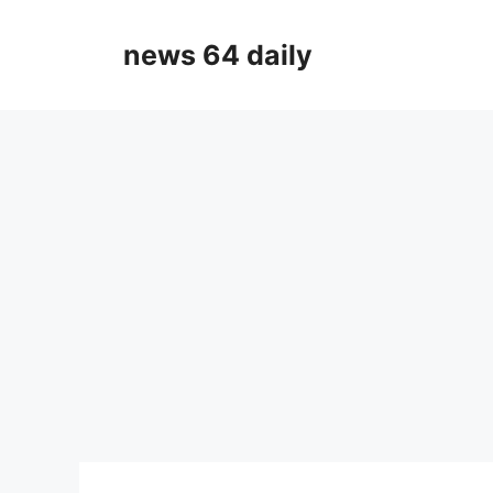
Skip
to
news 64 daily
content