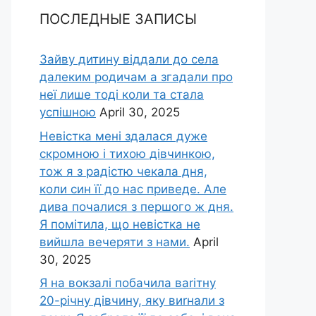
ПОСЛЕДНЫЕ ЗАПИСЫ
Зайву дитину віддали до села
далеким родичам а згадали про
неї лише тоді коли та стала
успішною
April 30, 2025
Невістка мені здалася дуже
скромною і тихою дівчинкою,
тож я з радістю чекала дня,
коли син її до нас приведе. Але
дива почалися з першого ж дня.
Я помітила, що невістка не
вийшла вечеряти з нами.
April
30, 2025
Я на вокзалі побачила ваrітну
20-річну дівчину, яку виrнали з