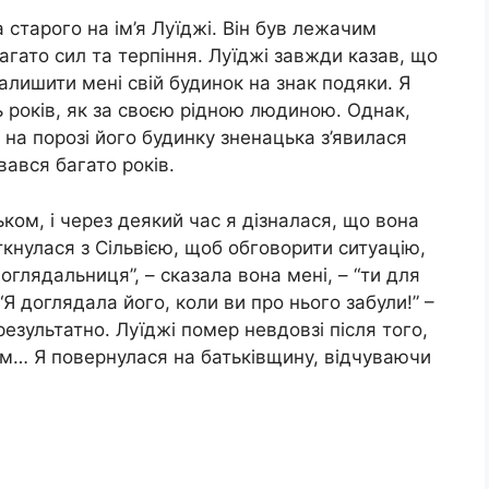
а старого на ім’я Луїджі. Він був лежачим
агато сил та терпіння. Луїджі завжди казав, що
залишити мені свій будинок на знак подяки. Я
ть років, як за своєю рідною людиною. Однак,
, на порозі його будинку зненацька з’явилася
увався багато років.
ьком, і через деякий час я дізналася, що вона
іткнулася з Сільвією, щоб обговорити ситуацію,
оглядальниця”, – сказала вона мені, – “ти для
” “Я доглядала його, коли ви про нього забули!” –
результатно. Луїджі помер невдовзі після того,
 чим… Я повернулася на батьківщину, відчуваючи