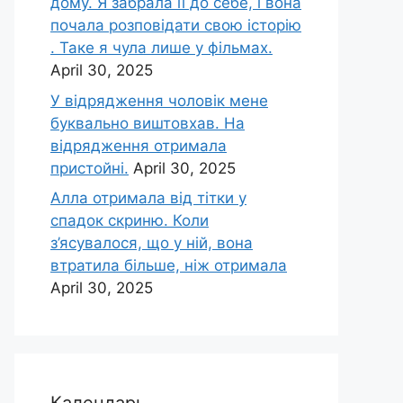
дому. Я забрала її до себе, і вона
почала розповідати свою історію
. Таке я чула лише у фільмах.
April 30, 2025
У відрядження чоловік мене
буквально виштовхав. На
відрядження отримала
пристойні.
April 30, 2025
Алла отримала від тітки у
спадок скриню. Коли
з’ясувалося, що у ній, вона
втратила більше, ніж отримала
April 30, 2025