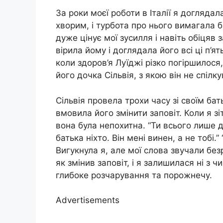
За роки моєї роботи в Італії я доглядал
хворим, і турбота про нього вимагала б
дуже цінує мої зусилля і навіть обіцяв 
вірила йому і доглядала його всі ці п’я
коли здоров’я Луїджі різко погіршилося
його дочка Сільвія, з якою він не спілк
Сільвія провела трохи часу зі своїм бат
вмовила його змінити заповіт. Коли я з
вона була непохитна. “Ти всього лише д
батька ніхто. Він мені винен, а не тобі.
Вигукнула я, але мої слова звучали без
як змінив заповіт, і я залишилася ні з
глибоке розчарування та порожнечу.
Advertisements