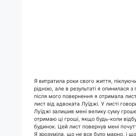
Я витратила роки свого життя, піклуючи
рідною, але в результаті я опинилася з
після мого повернення я отримала листа
лист від адвоката Луїджі. У листі гово
Луїджі залишив мені велику суму гроше
отримаю ці гроші, якщо будь-коли відб
будинок. Цей лист повернув мені почутт
Я зрозуміла, що не все було марно, і що