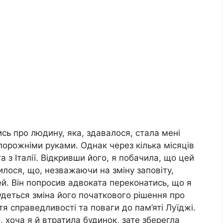
сь про людину, яка, здавалося, стала мені
 порожніми руками. Однак через кілька місяців
 з Італії. Відкривши його, я побачила, що цей
рилося, що, незважаючи на зміну заповіту,
й. Він попросив адвоката переконатись, що я
удеться зміна його початкового рішення про
я справедливості та поваги до пам’яті Луїджі.
, хоча я й втратила будинок, зате зберегла