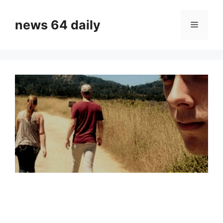
Skip
to
news 64 daily
Menu
content