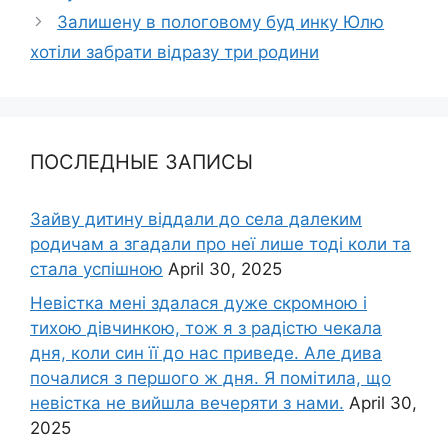
Залишену в пологовому буд инку Юлю
хотіли забрати відразу три родини
ПОСЛЕДНЫЕ ЗАПИСЫ
Зайву дитину віддали до села далеким
родичам а згадали про неї лише тоді коли та
стала успішною
April 30, 2025
Невістка мені здалася дуже скромною і
тихою дівчинкою, тож я з радістю чекала
дня, коли син її до нас приведе. Але дива
почалися з першого ж дня. Я помітила, що
невістка не вийшла вечеряти з нами.
April 30,
2025