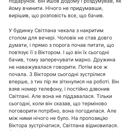
подарунок. Він йшов додому і роздумував, як
йому вчинити. Нічого не придумавши,
вирішив, що розповість все, що бачив.
У будинку Світлана чекала з накритим
столом для вечері. Чоловік не став довго
думати, і прямо з порога почав питати, що
пов’язує її з Віктором. І що він їх сьогодні
бачив, тому заперечувати марно. Дружина
не наважувалася говорити. Потім все ж
почала. З Віктором сьогодні зустрілися
вперше, з тих пір як зіткнулися на роботі. Він
взяв номер телефону, і постійно дзвонив
Світлані. Але вона не піддавалася. Тільки
сьогодні, коли він сказав, що терміново
поговорити потрібно, вона погодилася. Але
між ними нічого не було. На пропозицію
Віктора зустрічатися, Світлана відмовилася.