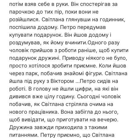
потім взяв себе в руки. Він спостерігав за
парочкою до тих пір, поки вони не
розійшлися. Світлана глянувши на годинник,
поспішила додому. Петро передумав
купувати подарунок. Він йшов додому і
роздумував, як йому вчинити.Одного разу
чоловік прийшов з роботи раніше, щоб купити
подарунок дружині. Приводу ніякого не було,
просто хотілося зробити приємне. Коли йшов
через парк, побачив знайомі фігури. Світлана
йшла під руку з Віктором …Петро сидів на
роботі. В голову не йшли цифри, на які він
дивився вже цілу годину. Сьогодні чоловік
побачив, як Світлана стріляла очима на
нового працівника. Вона забігла до нього,
щоб вивідати, що приготувати на вечерю.
Дружина завжди приходила з такими
питаннями. Петру приємно, що Світлана