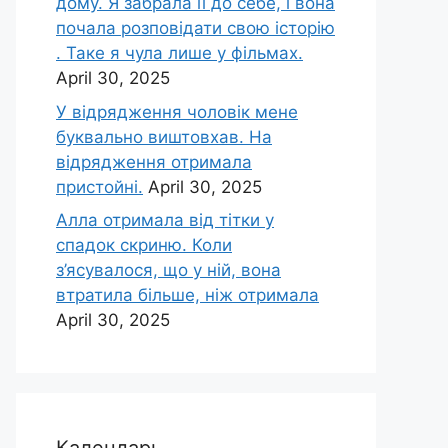
дому. Я забрала її до себе, і вона
почала розповідати свою історію
. Таке я чула лише у фільмах.
April 30, 2025
У відрядження чоловік мене
буквально виштовхав. На
відрядження отримала
пристойні.
April 30, 2025
Алла отримала від тітки у
спадок скриню. Коли
з’ясувалося, що у ній, вона
втратила більше, ніж отримала
April 30, 2025