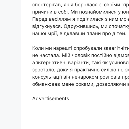
спостерігав, як я боролася зі своїми “
причини в собі. Ми познайомилися у юн
Перед весіллям я поділилася з ним мріє
відгукнувся. Одружившись, ми спочатку
нашої мрії, відклавши плани про дітей.
Коли ми нарешті спробували завагітніти,
не настала. Мій чоловік постійно відм
альтернативні варіанти, такі як усино
зростало, доки я практично силою не зм
консультації він ненароком розповів про
обманював мене роками, дозволяючи ві
Advertisements