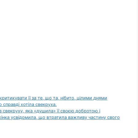
ритикувати її за те, що та, нібито, цілими днями
 справді хотіла свекруха.
з свекруху, яка «душила» її своєю добротою і
інка усвідомила, що втратила важливу частину свого