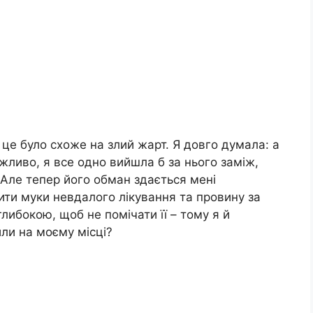
е це було схоже на злий жарт. Я довго думала: а
жливо, я все одно вийшла б за нього заміж,
 Але тепер його обман здається мені
ити муки невдалого лікування та провину за
глибокою, щоб не помічати її – тому я й
или на моєму місці?