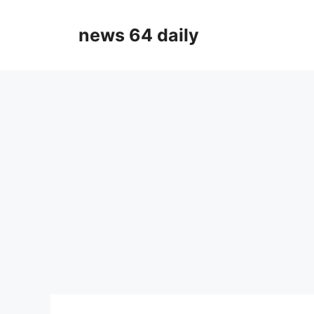
Skip
to
news 64 daily
content