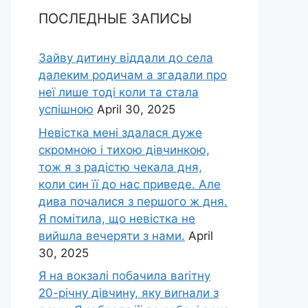
ПОСЛЕДНЫЕ ЗАПИСЫ
Зайву дитину віддали до села
далеким родичам а згадали про
неї лише тоді коли та стала
успішною
April 30, 2025
Невістка мені здалася дуже
скромною і тихою дівчинкою,
тож я з радістю чекала дня,
коли син її до нас приведе. Але
дива почалися з першого ж дня.
Я помітила, що невістка не
вийшла вечеряти з нами.
April
30, 2025
Я на вокзалі побачила ваrітну
20-річну дівчину, яку виrнали з