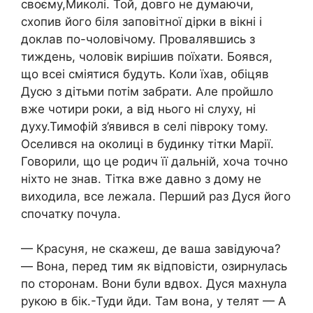
своєму,Миколі. Той, довго не думаючи,
схопив його біля заповітної дірки в вікні і
доклав по-чоловічому. Провалявшись з
тиждень, чоловік вирішив поїхати. Боявся,
що всеі сміятися будуть. Коли їхав, обіцяв
Дусю з дітьми потім забрати. Але пройшло
вже чотири роки, а від нього ні слуху, ні
духу.Тимофій з’явився в селі півроку тому.
Оселився на околиці в будинку тітки Марії.
Говорили, що це родич її дальній, хоча точно
ніхто не знав. Тітка вже давно з дому не
виходила, все лежала. Перший раз Дуся його
спочатку почула.
— Красуня, не скажеш, де ваша завідуюча?
— Вона, перед тим як відповісти, озирнулась
по сторонам. Вони були вдвох. Дуся махнула
рукою в бік.-Туди йди. Там вона, у телят — А