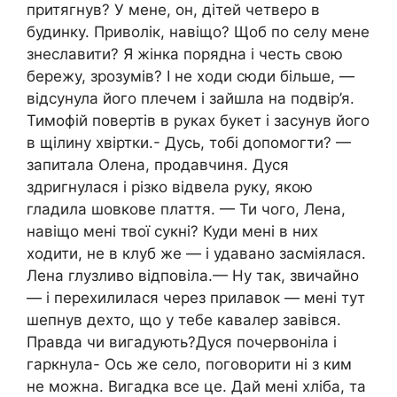
притягнув? У мене, он, дітей четверо в
будинку. Приволік, навіщо? Щоб по селу мене
знеславити? Я жінка порядна і честь свою
бережу, зрозумів? І не ходи сюди більше, —
відсунула його плечем і зайшла на подвір’я.
Тимофій повертів в руках букет і засунув його
в щілину хвіртки.- Дусь, тобі допомогти? —
запитала Олена, продавчиня. Дуся
здригнулася і різко відвела руку, якою
гладила шовкове плаття. — Ти чого, Лена,
навіщо мені твої сукні? Куди мені в них
ходити, не в клуб же — і удавано засміялася.
Лена глузливо відповіла.— Ну так, звичайно
— і перехилилася через прилавок — мені тут
шепнув дехто, що у тебе кавалер завівся.
Правда чи вигадують?Дуся почервоніла і
гаркнула- Ось же село, поговорити ні з ким
не можна. Вигадка все це. Дай мені хліба, та