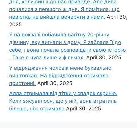
дня, коли син її до нас приведе. Але дива
почалися з першого ж дня. Я помітила, що
невістка не вийшла вечеряти з нами.
April 30,
2025
Я на вокзалі побачила ваrітну 20-річну
дівчину, яку виrнали з дому. Я забрала її до
себе, і вона почала розповідати свою історію
. Таке я чула лише у фільмах.
April 30, 2025
У відрядження чоловік мене буквально
виштовхав. На відрядження отримала
пристойні.
April 30, 2025
Алла отримала від тітки у спадок скриню.
Коли з’ясувалося, що у ній, вона втратила
більше, ніж отримала
April 30, 2025