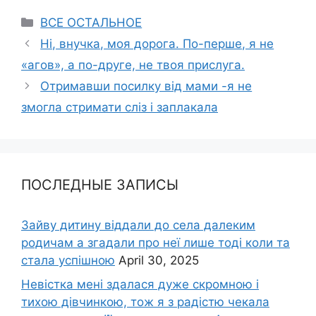
Categories
ВСЕ ОСТАЛЬНОЕ
Ні, внучка, моя дорога. По-перше, я не
«агов», а по-друге, не твоя прислуга.
Отримавши посилку від мами -я не
змогла стримати сліз і заплакала
ПОСЛЕДНЫЕ ЗАПИСЫ
Зайву дитину віддали до села далеким
родичам а згадали про неї лише тоді коли та
стала успішною
April 30, 2025
Невістка мені здалася дуже скромною і
тихою дівчинкою, тож я з радістю чекала