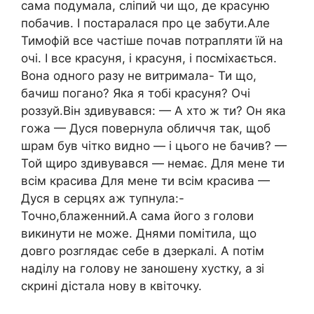
сама подумала, сліпий чи що, де красуню
побачив. І постаралася про це забути.Але
Тимофій все частіше почав потрапляти їй на
очі. І все красуня, і красуня, і посміхається.
Вона одного разу не витримала- Ти що,
бачиш погано? Яка я тобі красуня? Очі
роззуй.Він здивувався: — А хто ж ти? Он яка
гожа — Дуся повернула обличчя так, щоб
шрам був чітко видно — і цього не бачив? —
Той щиро здивувався — немає. Для мене ти
всім красива Для мене ти всім красива —
Дуся в серцях аж тупнула:-
Точно,блаженний.А сама його з голови
викинути не може. Днями помітила, що
довго розглядає себе в дзеркалі. А потім
наділу на голову не заношену хустку, а зі
скрині дістала нову в квіточку.