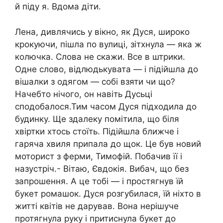
й піду я. Вдома діти.
Лена, дивлячись у вікно, як Дуся, широко
крокуючи, пішла по вулиці, зітхнула — яка ж
колючка. Слова не скажи. Все в штрики.
Одне слово, відлюдькувата — і підійшла до
вішалки з одягом — собі взяти чи що?
Начебто нічого, он навіть Дусьці
сподобалося.Тим часом Дуся підходила до
будинку. Ще здалеку помітила, що біля
хвіртки хтось стоїть. Підійшла ближче і
гаряча хвиля припала до щок. Це був новий
моторист з ферми, Тимофій. Побачив її і
назустріч.- Вітаю, Євдокія. Вибач, що без
запрошення. А це тобі — і простягнув їй
букет ромашок. Дуся розгубилася, їй ніхто в
житті квітів не дарував. Вона нерішуче
протягнула руку і притиснула букет до