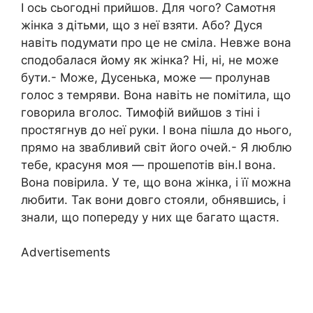
І ось сьогодні прийшов. Для чого? Самотня
жінка з дітьми, що з неї взяти. Або? Дуся
навіть подумати про це не сміла. Невже вона
сподобалася йому як жінка? Ні, ні, не може
бути.- Може, Дусенька, може — пролунав
голос з темряви. Вона навіть не помітила, що
говорила вголос. Тимофій вийшов з тіні і
простягнув до неї руки. І вона пішла до нього,
прямо на звабливий світ його очей.- Я люблю
тебе, красуня моя — прошепотів він.І вона.
Вона повірила. У те, що вона жінка, і її можна
любити. Так вони довго стояли, обнявшись, і
знали, що попереду у них ще багато щастя.
Advertisements