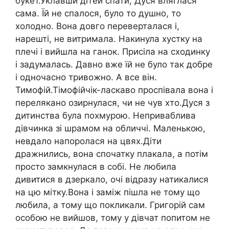
букет.Уклавши дітей спати, Дуся вляглася
сама. Їй не спалося, було то душно, то
холодно. Вона довго переверталася і,
нарешті, не витримала. Накинула хустку на
плечі і вийшла на ганок. Присіла на сходинку
і задумалась. Давно вже їй не було так добре
і одночасно тривожно. А все він.
Тимофій.Тімофійчік-ласкаво проспівала вона і
перелякано озирнулася, чи не чув хто.Дуся з
дитинства була похмурою. Неприваблива
дівчинка зі шрамом на обличчі. Маленькою,
невдало напоролася на цвях.Діти
дражнились, вона спочатку плакала, а потім
просто замкнулася в собі. Не любила
дивитися в дзеркало, очі відразу натикалися
на цю мітку.Вона і заміж пішла не тому що
любила, а тому що покликали. Григорій сам
особою не вийшов, тому у дівчат попитом не