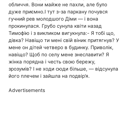
обличчя. Вони майже не пахли, але було
дуже приємно.І тут з-за паркану почувся
гучний рев молодшого Діми — і вона
прокинулася. Грубо сунула квіти назад
Тимофію і з викликом вигукнула:- Я тобі що,
дівка? Навіщо ти мені свій віник притягнув? У
мене он дітей четверо в будинку. Приволік,
навіщо? Щоб по селу мене знеславити? Я
жінка порядна і честь свою бережу,
зрозумів? І не ходи сюди більше, — відсунула
його плечем і зайшла на подвір’я.
Advertisements