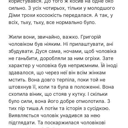
користувався. До того ж косив на одне око
сильно. З усіх чотирьох, тільки у молодшого
Діми трохи косоокість передалася. А так, у
всіх, тьху, тьху, все нормально було.
Жили вони, звичайно, важко. Григорій
чоловіком був ніяким. Ні прилаштувати, ані
збудувати. Дуся сама, ночами, щоб чоловіка
не ганьбити, доробляли за ним огріхи. Зате
характер у чоловіка був неприємним. Їй іноді
здавалося, що через неї він всім жінкам
мстить. Вона довго терпіла, поки той не
штовхнув її, коли та була в положенні. Вона
схопила віник, що стояв у кутку. І скільки
було сили, вона його добре отмолотила. З
тих пір тиша.А потім та історія з сусідкою.
Виявляється чоловік унадився за нею
підглядати. Та поскаржилася чоловікові