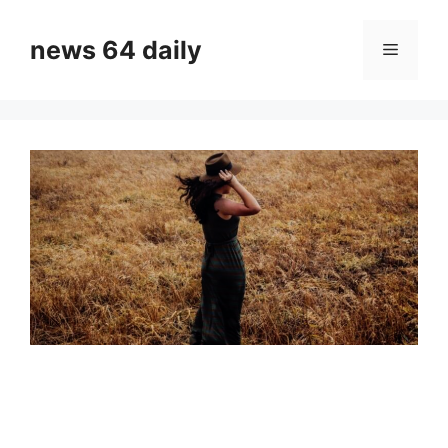
Skip
to
news 64 daily
Menu
content