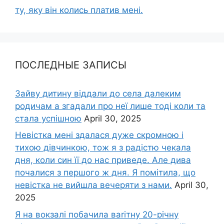
ту, яку він колись платив мені.
ПОСЛЕДНЫЕ ЗАПИСЫ
Зайву дитину віддали до села далеким
родичам а згадали про неї лише тоді коли та
стала успішною
April 30, 2025
Невістка мені здалася дуже скромною і
тихою дівчинкою, тож я з радістю чекала
дня, коли син її до нас приведе. Але дива
почалися з першого ж дня. Я помітила, що
невістка не вийшла вечеряти з нами.
April 30,
2025
Я на вокзалі побачила ваrітну 20-річну