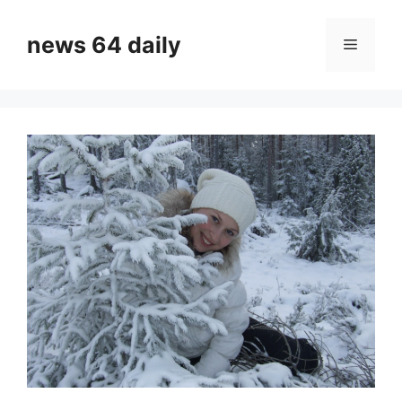
Skip
to
news 64 daily
Menu
content