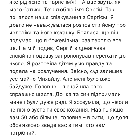
яке рідкісне та гарне ім’я! – А вас звуть, як
мого батька. Теж люблю ім’я Сергій. Так
почалося наше спілкування з Сергієм. Я
довго не наважувалася розповісти йому про
чоловіка та його коханку. Боялася, що він
подумає, що я божевільна, раз терплю все
це. На мій подив, Сергій відреагував
спокійно і одразу запропонував переїхати до
нього. Я розповіла дітям усю правду та
подала на розлучення. Звісно, суд залишив
усе майно Михайлу. Але мені було вже
байдуже. Головне – я знайшла своє
справжнє щастя. Дочка та син підтримали
мене і були дуже раді. Я зрозуміла, що ніколи
не пізно зустріти своє кохання. Навіть якщо
вам 50 або більше, головне – вірити, що доля
обов’язково зведе вас з тим, хто вам
потрібний.