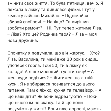
змінити своє життя. То була п’ятниця, вечір. Я
лежала в ліжку та дивилася фільм. І тут у
кімнату зайшов Михайло: – Піднімайся і
збирай свої речі. – Навіщо? Ти вирішив
зробити ремонт? – Ні. Тут тепер житиме Ліза.
– Ліза? Хто це? Родичка твоя? – Ліза – моя
нова дружина.
Спочатку я подумала, що він жартує. – Хто? –
Ліза. Василина, ти мені вже 30 років сидиш
упоперек горла. Тобі 50, ти в ліжку як
колода! А я ще молодий, гуляти хочу! – А
мені куди подітися? – Житимеш на літній
кухні. Я не збираюся позиватися до цього
питання. Там є ліжко, кухня та телевізор. – А
що наші діти? Як вони відреагують? – Поки
що нічого їм не скажу. Та й що вони
розуміють у житті? Вони вже дорослі, мають