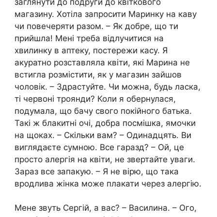
заглянути до подруги до квіткового
магазину. Хотіла запросити Маринку на каву
чи повечеряти разом. – Як добре, що ти
прийшла! Мені треба відлучитися на
хвилинку в аптеку, постережи касу. Я
акуратно розставляла квіти, які Марина не
встигла розмістити, як у магазин зайшов
чоловік. – Здрастуйте. Чи можна, будь ласка,
ті червоні троянди? Коли я обернулася,
подумала, що бачу свого покійного батька.
Такі ж блакитні очі, добра посмішка, ямочки
на щоках. – Скільки вам? – Одинадцять. Ви
виглядаєте сумною. Все гаразд? – Ой, це
просто алергія на квіти, не звертайте уваги.
Зараз все запакую. – Я не вірю, що така
вродлива жінка може плакати через алергію.
Мене звуть Сергій, а вас? – Василина. – Ого,