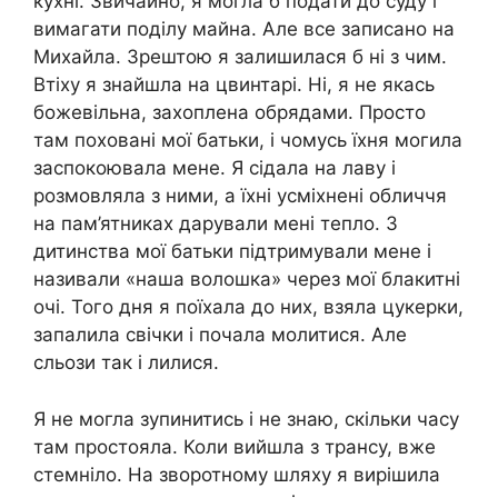
кухні. Звичайно, я могла б подати до суду і
вимагати поділу майна. Але все записано на
Михайла. Зрештою я залишилася б ні з чим.
Втіху я знайшла на цвинтарі. Ні, я не якась
божевільна, захоплена обрядами. Просто
там поховані мої батьки, і чомусь їхня могила
заспокоювала мене. Я сідала на лаву і
розмовляла з ними, а їхні усміхнені обличчя
на пам’ятниках дарували мені тепло. З
дитинства мої батьки підтримували мене і
називали «наша волошка» через мої блакитні
очі. Того дня я поїхала до них, взяла цукерки,
запалила свічки і почала молитися. Але
сльози так і лилися.
Я не могла зупинитись і не знаю, скільки часу
там простояла. Коли вийшла з трансу, вже
стемніло. На зворотному шляху я вирішила