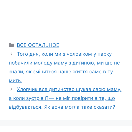
Categories
ВСЕ ОСТАЛЬНОЕ
Того дня, коли ми з чоловіком у парку
побачили молоду маму з дитиною, ми ще не
знали, як зміниться наше життя саме в ту
мить.
Хлопчик все дитинство шукав свою маму,
а коли зустрів її — не міг повірити в те, що
відбувається. Як вона могла таке сказати?