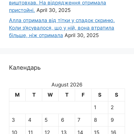
виштовхав. На відрядження отримала
пристойні.
April 30, 2025
Алла отримала від тітки у спадок скриню.
Коли з’ясувалося, що у ній, вона втратила
більше, ніж отримала
April 30, 2025
Календарь
August 2026
M
T
W
T
F
S
S
1
2
3
4
5
6
7
8
9
10
11
12
13
14
15
16