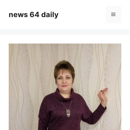
Skip
to
news 64 daily
Menu
content