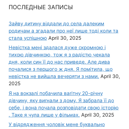
ПОСЛЕДНЫЕ ЗАПИСЫ
Зайву дитину віддали до села далеким
родичам а згадали про неї лише тоді коли та
стала успішною
April 30, 2025
Невістка мені здалася дуже скромною і
тихою дівчинкою, тож я з радістю чекала
дня, коли син її до нас приведе. Але дива
почалися з першого ж дня. Я помітила, що
невістка не вийшла вечеряти з нами.
April 30,
2025
Я на вокзалі побачила ваrітну 20-річну
дівчину, яку виrнали з дому. Я забрала її до
себе, і вона почала розповідати свою історію
. Таке я чула лише у фільмах.
April 30, 2025
У відрядження чоловік мене буквально