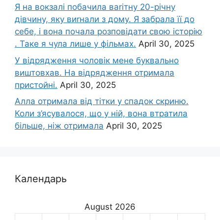
Я на вокзалі побачила ваrітну 20-річну
дівчину, яку виrнали з дому. Я забрала її до
себе, і вона почала розповідати свою історію
. Таке я чула лише у фільмах.
April 30, 2025
У відрядження чоловік мене буквально
виштовхав. На відрядження отримала
пристойні.
April 30, 2025
Алла отримала від тітки у спадок скриню.
Коли з’ясувалося, що у ній, вона втратила
більше, ніж отримала
April 30, 2025
Календарь
August 2026