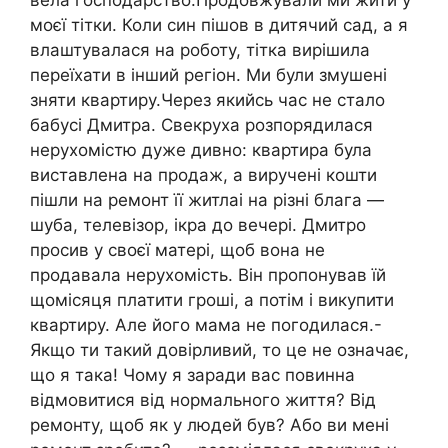
моєї тітки. Коли син пішов в дитячий сад, а я
влаштувалася на роботу, тітка вирішила
переїхати в інший регіон. Ми були змушені
зняти квартиру.Через якийсь час не стало
бабусі Дмитра. Свекруха розпорядилася
нерухомістю дуже дивно: квартира була
виставлена на продаж, а виручені кошти
пішли на ремонт її житлаі на різні блага —
шуба, телевізор, ікра до вечері. Дмитро
просив у своєї матері, щоб вона не
продавала нерухомість. Він пропонував їй
щомісяця платити гроші, а потім і викупити
квартиру. Але його мама не погодилася.-
Якщо ти такий довірливий, то це не означає,
що я така! Чому я заради вас повинна
відмовитися від нормального життя? Від
ремонту, щоб як у людей був? Або ви мені