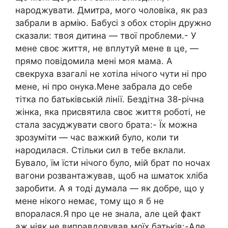
народжувати. Дмитра, мого чоловіка, як раз
забрали в армію. Бабусі з обох сторін дружно
сказали: твоя дитина — твої проблеми.- У
мене своє життя, не вплутуй мене в це, —
прямо повідомила мені моя мама. А
свекруха взагалі не хотіла нічого чути ні про
мене, ні про онука.Мене забрала до себе
тітка по батьківській лінії. Бездітна 38-річна
жінка, яка присвятила своє життя роботі, не
стала засуджувати свого брата:- Їх можна
зрозуміти — час важкий було, коли ти
народилася. Стільки сил в тебе вклали.
Бувало, їм їсти нічого було, мій брат по ночах
вагони розвантажував, щоб на шматок хліба
заробити. А я тоді думала — як добре, що у
мене нікого немає, тому що я б не
впоралася.Я про це не знала, але цей факт
аж ніяк не виправдовував моїх батьків:-Але