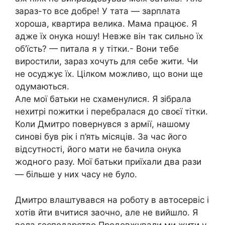
зараз-то все добре! У тата — зарплата
хороша, квартира велика. Мама працює. Я
адже їх онука ношу! Невже він так сильно їх
об’їсть? — питала я у тітки.- Вони тебе
виростили, зараз хочуть для себе жити. Чи
не осуджує їх. Цілком можливо, що вони ще
одумаються.
Але мої батьки не схаменулися. Я зібрала
нехитрі пожитки і перебралася до своєї тітки.
Коли Дмитро повернувся з армії, нашому
синові був рік і п’ять місяців. За час його
відсутності, його мати не бачила онука
жодного разу. Мої батьки приїхали два рази
— більше у них часу не було.
Дмитро влаштувався на роботу в автосервіс і
хотів йти вчитися заочно, але не вийшло. Я
вела господарство.Продовжували ми жити у