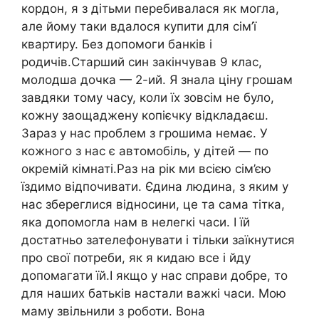
кордон, я з дітьми перебивалася як могла,
але йому таки вдалося купити для сім’ї
квартиру. Без допомоги банків і
родичів.Старший син закінчував 9 клас,
молодша дочка — 2-ий. Я знала ціну грошам
завдяки тому часу, коли їх зовсім не було,
кожну заощаджену копієчку відкладаєш.
Зараз у нас проблем з грошима немає. У
кожного з нас є автомобіль, у дітей — по
окремій кімнаті.Раз на рік ми всією сім’єю
їздимо відпочивати. Єдина людина, з яким у
нас збереглися відносини, це та сама тітка,
яка допомогла нам в нелегкі часи. І їй
достатньо зателефонувати і тільки заїкнутися
про свої потреби, як я кидаю все і йду
допомагати їй.І якщо у нас справи добре, то
для наших батьків настали важкі часи. Мою
маму звільнили з роботи. Вона