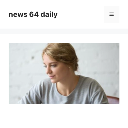
Skip
to
news 64 daily
Menu
content