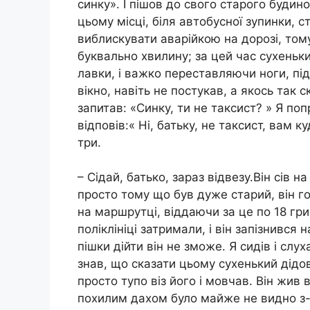
синку». І пішов до свого старого буди
цьому місці, біля автобусної зупинки, 
виблискувати аварійкою на дорозі, том
буквально хвилину; за цей час сухенький
лавки, і важко переставляючи ноги, під
вікно, навіть не постукав, а якось так 
запитав: «Синку, ти не таксист? » Я по
відповів:« Ні, батьку, не таксист, вам 
три.
– Сідай, батько, зараз відвезу.Він сів 
просто тому що був дуже старий, він го
на маршрутці, віддаючи за це по 18 гри
поліклініці затримали, і він запізнився
пішки дійти він не зможе. Я сидів і слух
знав, що сказати цьому сухенький дідові
просто тупо віз його і мовчав. Він жив в
похилим дахом було майже не видно з-за