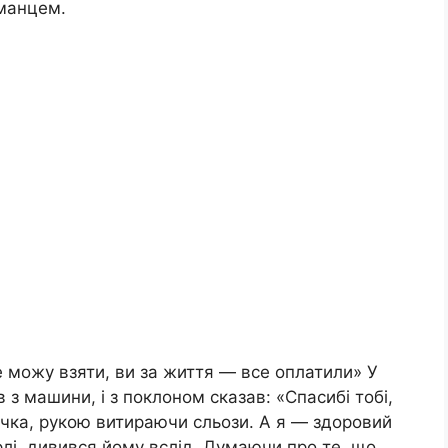
аманцем.
не можу взяти, ви за життя — все оплатили» У
 з машини, і з поклоном сказав: «Спасибі тобі,
ночка, рукою витираючи сльози. А я — здоровий
орлі, дивився йому вслід. Думаючи про те, що