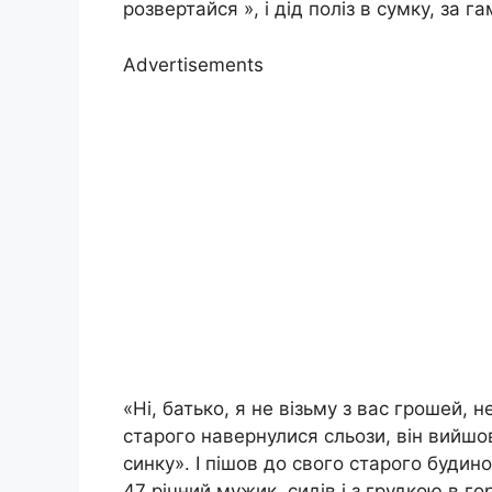
розвертайся », і дід поліз в сумку, за г
Advertisements
«Ні, батько, я не візьму з вас грошей, 
старого навернулися сльози, він вийшов
синку». І пішов до свого старого буди
47 річний мужик, сидів і з грудкою в г