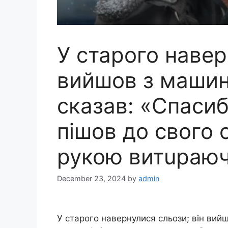
У старого навер
вийшов з машин
сказав: «Спасибі
пішов до свого 
рукою витuраюч
December 23, 2024
by
admin
У старого навернулися сльози; він вийш