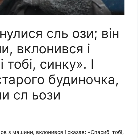
нулися сль ози; він
и, вклонився і
 тобі, синку». І
старого будиночка,
и сл ьози
ов з машини, вклонився і сказав: «Спасибі тобі,