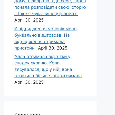
дому. Я забрала її до себе, і вона
почала розповідати свою історію
. Таке я чула лише у фільмах.
April 30, 2025
У відрядження чоловік мене
буквально виштовхав. На
відрядження отримала
пристойні.
April 30, 2025
Алла отримала від тітки у
спадок скриню. Коли
з’ясувалося, що у ній, вона
втратила більше, ніж отримала
April 30, 2025