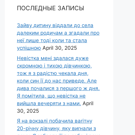
ПОСЛЕДНЫЕ ЗАПИСЫ
Зайву дитину віддали до села
далеким родичам а згадали про
неї лише тоді коли та стала
успішною
April 30, 2025
Невістка мені здалася дуже
скромною і тихою дівчинкою,
тож я з радістю чекала дня,
коли син її до нас приведе. Але
дива почалися з першого ж дня.
Я помітила, що невістка не
вийшла вечеряти з нами.
April
30, 2025
Я на вокзалі побачила ваrітну
20-річну дівчину, яку виrнали з