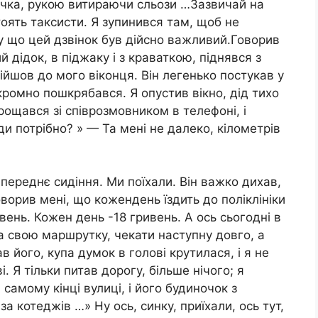
ночка, рукою витираючи сльози …Зазвичай на
стоять таксисти. Я зупинився там, щоб не
у що цей дзвінок був дійсно важливий.Говорив
 дідок, в піджаку і з краваткою, піднявся з
ійшов до мого віконця. Він легенько постукав у
скромно пошкрябався. Я опустив вікно, дід тихо
прощався зі співрозмовником в телефоні, і
куди потрібно? » — Та мені не далеко, кілометрів
на переднє сидіння. Ми поїхали. Він важко дихав,
ворив мені, що кожендень їздить до поліклініки
вень. Кожен день -18 гривень. А ось сьогодні в
 на свою маршрутку, чекати наступну довго, а
ав його, купа думок в голові крутилася, і я не
. Я тільки питав дорогу, більше нічого; я
 самому кінці вулиці, і його будиночок з
 котеджів …» Ну ось, синку, приїхали, ось тут,