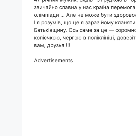
звичайно славна у нас країна перемога
олімпіади … Але не може бути здоровою
І я розумів, що це я зараз йому кланяти
Батьківщину. Ось саме за це — соромн
копієчкою, чергою в поліклініці, довез
вам, друзья !!!
Advertisements