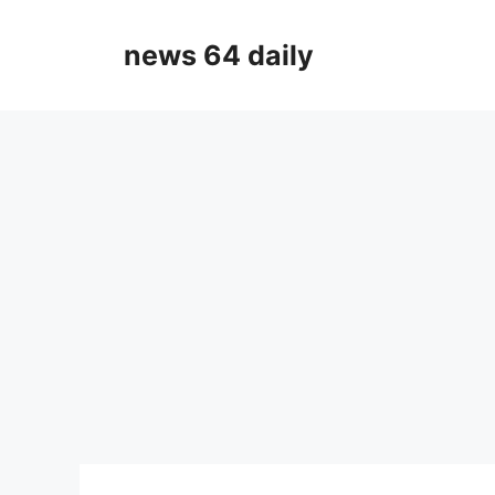
Skip
to
news 64 daily
content