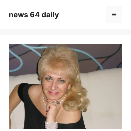
Skip
to
news 64 daily
Menu
content