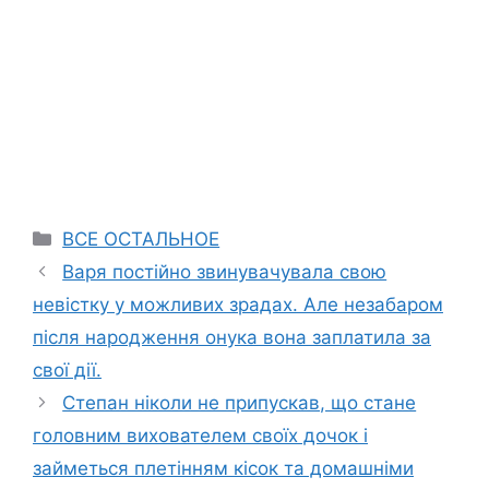
Categories
ВСЕ ОСТАЛЬНОЕ
Варя постійно звинувачувала свою
невістку у можливих зрадах. Але незабаром
після народження онука вона заплатила за
свої дії.
Степан ніколи не припускав, що стане
головним вихователем своїх дочок і
займеться плетінням кісок та домашніми