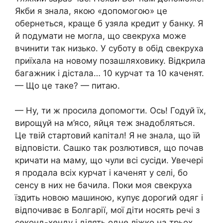
Якби я знала, якою «допомогою» це
обернеться, краще б узяла кредит у банку. Я
й подумати не могла, що свекруха може
вчинити так низько. У суботу в обід свекруха
приїхала на новому позашляховику. Відкрила
багажник і дістала… 10 курчат та 10 каченят.
— Що це таке? — питаю.
— Ну, ти ж просила допомогти. Ось! Годуй їх,
вирощуй на м’ясо, яйця теж знадобляться.
Це твій стартовий капітал! Я не знала, що їй
відповісти. Сашко так розлютився, що почав
кричати на маму, що чули всі сусіди. Увечері
я продала всіх курчат і каченят у селі, бо
сенсу в них не бачила. Поки моя свекруха
їздить новою машиною, купує дорогий одяг і
відпочиває в Болгарії, мої діти носять речі з
секонд-хенду і ділять одне ліжко на трьох.