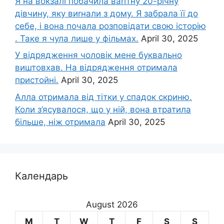
Я на вокзалі побачила ваrітну 20-річну
дівчину, яку виrнали з дому. Я забрала її до
себе, і вона почала розповідати свою історію
. Таке я чула лише у фільмах.
April 30, 2025
У відрядження чоловік мене буквально
виштовхав. На відрядження отримала
пристойні.
April 30, 2025
Алла отримала від тітки у спадок скриню.
Коли з’ясувалося, що у ній, вона втратила
більше, ніж отримала
April 30, 2025
Календарь
August 2026
M
T
W
T
F
S
S