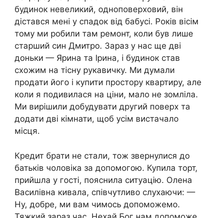
будинок невеликий, одноповерховий, він
дістався мені у спадок від бабусі. Років вісім
тому ми робили там ремонт, коли був лише
старший син Дмитро. Зараз у нас ще дві
доньки — Ярина та Ірина, і будинок став
схожим на тісну рукавичку. Ми думали
продати його і купити простору квартиру, але
коли я подивилася на ціни, мало не зомліла.
Ми вирішили добудувати другий поверх та
додати дві кімнати, щоб усім вистачало
місця.
Кредит брати не стали, тож звернулися до
батьків чоловіка за допомогою. Купила торт,
прийшла у гості, пояснила ситуацію. Олена
Василівна кивала, співчутливо слухаючи: —
Ну, добре, ми вам чимось допоможемо.
Тяжкий зараз час. Нехай Бог нам допоможе.