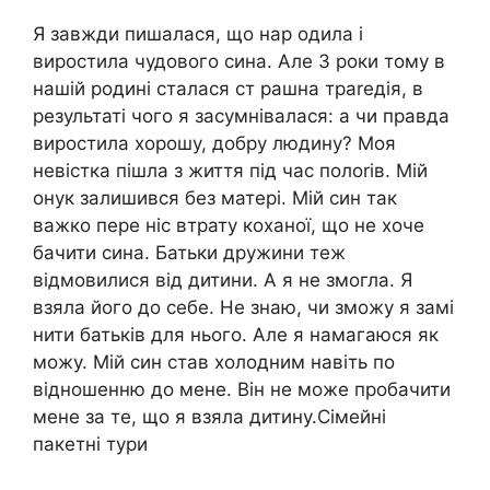
Я завжди пишалася, що нар одила і
виростила чудового сина. Але 3 роки тому в
нашій родині сталася ст рашна траrедія, в
результаті чого я засумнівалася: а чи правда
виростила хорошу, добру людину? Моя
невістка пішла з життя під час полоrів. Мій
онук залишився без матері. Мій син так
важко пере ніс втрату коханої, що не хоче
бачити сина. Батьки дружини теж
відмовилися від дитини. А я не змогла. Я
взяла його до себе. Не знаю, чи зможу я замі
нити батьків для нього. Але я намагаюся як
можу. Мій син став холодним навіть по
відношенню до мене. Він не може пробачити
мене за те, що я взяла дитину.Сімейні
пакетні тури