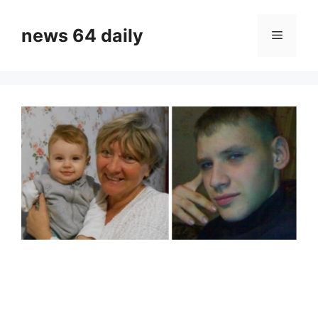
Skip
to
news 64 daily
Menu
content