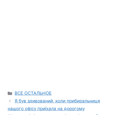
Categories
ВСЕ ОСТАЛЬНОЕ
Я був здивований, коли прибиральниця
нашого офісу приїхала на дорогому