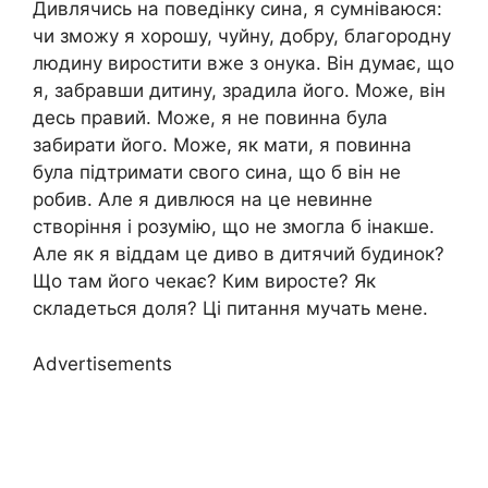
Дивлячись на поведінку сина, я сумніваюся:
чи зможу я хорошу, чуйну, добру, благородну
людину виростити вже з онука. Він думає, що
я, забравши дитину, зрадила його. Може, він
десь правий. Може, я не повинна була
забирати його. Може, як мати, я повинна
була підтримати свого сина, що б він не
робив. Але я дивлюся на це невинне
створіння і розумію, що не змогла б інакше.
Але як я віддам це диво в дитячий будинок?
Що там його чекає? Ким виросте? Як
складеться доля? Ці питання мучать мене.
Advertisements