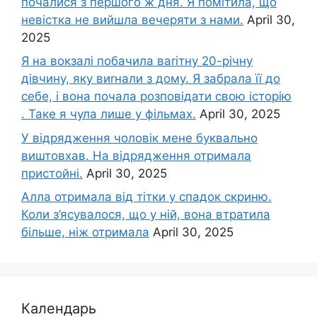
почалися з першого ж дня. Я помітила, що
невістка не вийшла вечеряти з нами.
April 30,
2025
Я на вокзалі побачила ваrітну 20-річну
дівчину, яку виrнали з дому. Я забрала її до
себе, і вона почала розповідати свою історію
. Таке я чула лише у фільмах.
April 30, 2025
У відрядження чоловік мене буквально
виштовхав. На відрядження отримала
пристойні.
April 30, 2025
Алла отримала від тітки у спадок скриню.
Коли з’ясувалося, що у ній, вона втратила
більше, ніж отримала
April 30, 2025
Календарь