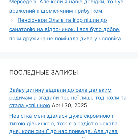
Мерседесі. Але коли я навів довідки, то був
вражений її щомісячним прибутком.
Пенсіонери Ольга та Ігор пішли до
санаторію на відпочинок. І все було добре,
поки дружина не помічала дива у чоловіка
ПОСЛЕДНЫЕ ЗАПИСЫ
Зайву дитину віддали до села далеким
родичам а згадали про неї лише тоді коли та
стала успішною
April 30, 2025
Невістка мені здалася дуже скромною і
тихою дівчинкою, тож я з радістю чекала
дня, коли син її до нас приведе. Але дива