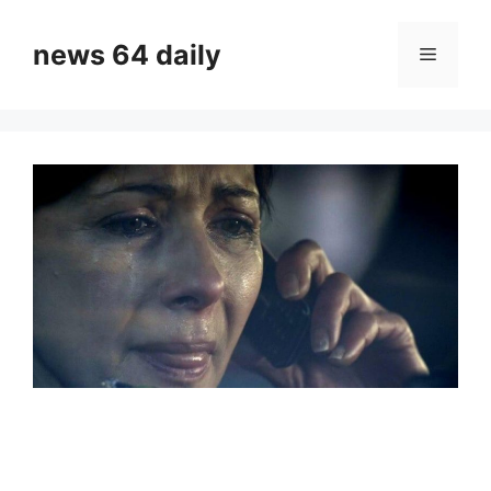
Skip
to
news 64 daily
Menu
content