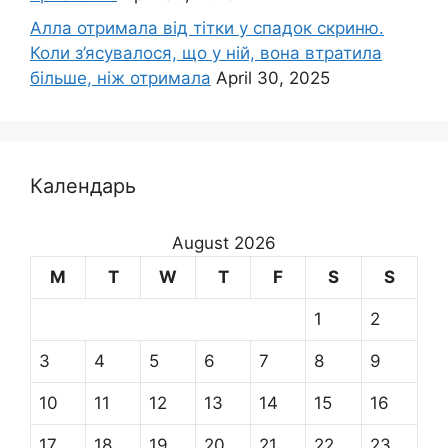
Алла отримала від тітки у спадок скриню.
Коли з’ясувалося, що у ній, вона втратила
більше, ніж отримала
April 30, 2025
Календарь
August 2026
M
T
W
T
F
S
S
1
2
3
4
5
6
7
8
9
10
11
12
13
14
15
16
17
18
19
20
21
22
23