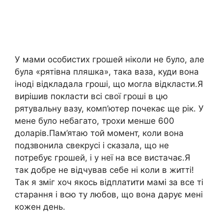
У мами особистих грошей ніколи не було, але
була «рятівна пляшка», така ваза, куди вона
іноді відкладала гроші, що могла відкласти.Я
вирішив покласти всі свої гроші в цю
рятувальну вазу, комп’ютер почекає ще рік. У
мене було небагато, трохи менше 600
доларів.Пам’ятаю той момент, коли вона
подзвонила свекрусі і сказала, що не
потребує грошей, і у неї на все вистачає.Я
так добре не відчував себе ні коли в житті!
Так я зміг хоч якось відплатити мамі за все ті
старання і всю ту любов, що вона дарує мені
кожен день.