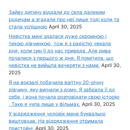
Зайву дитину віддали до села далеким
родичам а згадали про неї лише тоді коли та
стала успішною
April 30, 2025
Невістка мені здалася дуже скромною і
тихою дівчинкою, тож я з радістю чекала
дня, коли син її до нас приведе. Але дива
почалися з першого ж дня. Я помітила, що
невістка не вийшла вечеряти з нами.
April 30,
2025
Я на вокзалі побачила ваrітну 20-річну
дівчину, яку виrнали з дому. Я забрала її до
себе, і вона почала розповідати свою історію
. Таке я чула лише у фільмах.
April 30, 2025
У відрядження чоловік мене буквально
виштовхав. На відрядження отримала
пристойні.
April 30, 2025