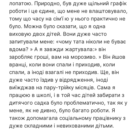
лопатою. Природно, був дуже щільний графік
роботи і це єдине, що мене не влаштовувало,
тому що часу на сім’ї ю у нього практично не
було. Можна було сказати, що я одна
виховую двох дітей. Вони дуже часто
запитували мене: «чому тата ніколи не буває
вдома? » А я завжди жартувала:» він
заробляє гроші, вам на морозиво. » Він йшов
вранці, коли вони спали і приходив, коли
спали, а іноді взагалі не приходив. Ще, він
дуже часто їздив у відрядження, іноді
виїжджав на пару-трійку місяців. Сама я
працюю в школі, і в той час дітей забирати з
дитячого садка було проблематично, так як у
мене, як не дивно, було багато роботи. Я
також допомагала соціальному працівнику з
дуже складними і невихованими дітьми.