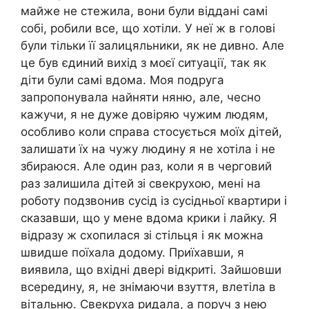
майже не стежила, вони були віддані самі
собі, робили все, що хотіли. У неї ж в голові
були тільки її залицяльники, як не дивно. Але
це був єдиний вихід з моєї ситуації, так як
діти були самі вдома. Моя подруга
запропонувала найняти няню, але, чесно
кажучи, я не дуже довіряю чужим людям,
особливо коли справа стосується моїх дітей,
залишати їх на чужу людину я не хотіла і не
збираюся. Але один раз, коли я в черговий
раз залишила дітей зі свекрухою, мені на
роботу подзвонив сусід із сусідньої квартири і
сказавши, що у мене вдома крики і лайку. Я
відразу ж схопилася зі стільця і як можна
швидше поїхала додому. Приїхавши, я
виявила, що вхідні двері відкриті. Зайшовши
всередину, я, не знімаючи взуття, влетіла в
вітальню. Свекруха ридала, а поруч з нею