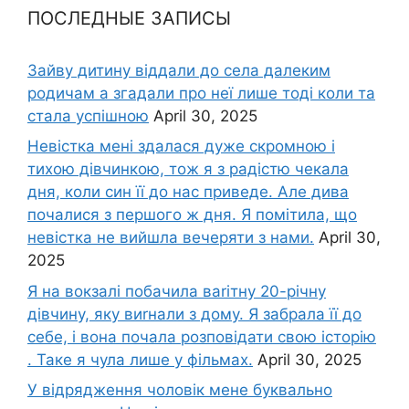
ПОСЛЕДНЫЕ ЗАПИСЫ
Зайву дитину віддали до села далеким
родичам а згадали про неї лише тоді коли та
стала успішною
April 30, 2025
Невістка мені здалася дуже скромною і
тихою дівчинкою, тож я з радістю чекала
дня, коли син її до нас приведе. Але дива
почалися з першого ж дня. Я помітила, що
невістка не вийшла вечеряти з нами.
April 30,
2025
Я на вокзалі побачила ваrітну 20-річну
дівчину, яку виrнали з дому. Я забрала її до
себе, і вона почала розповідати свою історію
. Таке я чула лише у фільмах.
April 30, 2025
У відрядження чоловік мене буквально