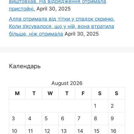
виштовхав. На відрядження отримала
пристойні.
April 30, 2025
Алла отримала від тітки у спадок скриню.
Коли з’ясувалося, що у ній, вона втратила
більше, ніж отримала
April 30, 2025
Календарь
August 2026
M
T
W
T
F
S
S
1
2
3
4
5
6
7
8
9
10
11
12
13
14
15
16