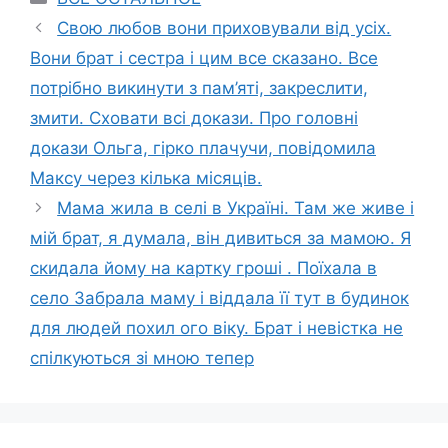
Свою любов вони приховували від усіх.
Вони брат і сестра і цим все сказано. Все
потрібно викинути з пам’яті, закреслити,
змити. Сховати всі докази. Про головні
докази Ольга, гірко плачучи, повідомила
Максу через кілька місяців.
Mама жила в селі в Україні. Там же живе і
мій брат, я думала, він дивиться за мамою. Я
скидала йому на картку гроші . Поїхала в
село Забрала маму і віддала її тут в будинок
для людей похил ого вiку. Брат і невістка не
спілкуються зі мною тепер