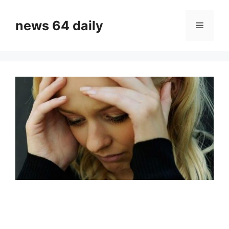
Skip
to
news 64 daily
Menu
content