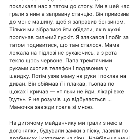
покликала нас з татом до столу. Ми в цей час
грали з ним в заправну станцію. Він привозив
до мене машину, щоб я заправив бензином.
Тільки ми зібралися йти обідати, як в кухні
пролунав сильний гуркіт. Я злякався і побіг за
татом подивитися, що там сталося. Мама
лежала на підлозі не рухаючись, а з рота
текло щось червоне. Папа тремтячими
руками схопив телефон і подзвонив у
швидку. Потім узяв маму на руки і поклав на
диван. Він обіймав її і плакав, тьопав по
щоках і кричав — «тільки не йди, лікарі вже
їдуть». Я не розумів що відбувається …
Мамочка завжди грала зі мною.
На дитячому майданчику ми грали з нею в
догонялки, будували замки з піску, лазили по
драбинках і каталися на гірці. Найбільше мені