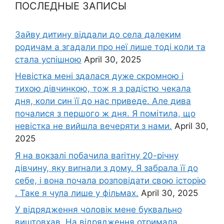
ПОСЛЕДНЫЕ ЗАПИСЫ
Зайву дитину віддали до села далеким
родичам а згадали про неї лише тоді коли та
стала успішною
April 30, 2025
Невістка мені здалася дуже скромною і
тихою дівчинкою, тож я з радістю чекала
дня, коли син її до нас приведе. Але дива
почалися з першого ж дня. Я помітила, що
невістка не вийшла вечеряти з нами.
April 30,
2025
Я на вокзалі побачила ваrітну 20-річну
дівчину, яку виrнали з дому. Я забрала її до
себе, і вона почала розповідати свою історію
. Таке я чула лише у фільмах.
April 30, 2025
У відрядження чоловік мене буквально
виштовхав. На відрядження отримала