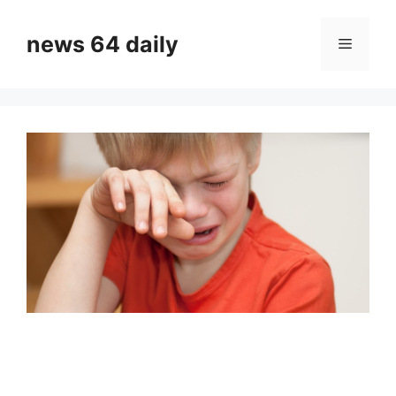
Skip
to
news 64 daily
Menu
content