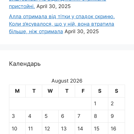
пристойні.
April 30, 2025
Алла отримала від тітки у спадок скриню.
Коли з’ясувалося, що у ній, вона втратила
більше, ніж отримала
April 30, 2025
Календарь
August 2026
M
T
W
T
F
S
S
1
2
3
4
5
6
7
8
9
10
11
12
13
14
15
16