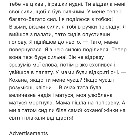
тебе не цікаві, іграшки нудні. Ти віддала мені
свої сили, щоб я був сильним. У мене тепер
багато-багато сил. І я поділюся з тобою!
Візьми, візьми сили, я тобі в ручки покладу! Я
вийшов з палати, тато сидів опустивши
голову. Я підійшов до нього. — Тато, мама
повернулася. Я з нею силою поділився. Тепер
вона теж буде сильна! Він не відразу
зрозумів мої слова, потім різко схопився і
увійшов в палату. У мами були відкриті очі. —
Кохана, якщо ти мене чуєш? Якщо чуєш і
розумієш, кліпни … В очах тата була
величезна надія і матуся, моя улюблена
матуся моргнула. Мама пішла на поправку. А
ми з татом сиділи біля самої коханої жінки на
світі і плакали від щастя!
Advertisements