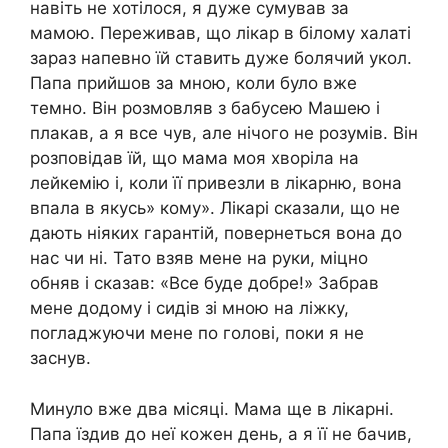
навіть не хотілося, я дуже сумував за
мамою. Переживав, що лікар в білому халаті
зараз напевно їй ставить дуже болячий укол.
Папа прийшов за мною, коли було вже
темно. Він розмовляв з бабусею Машею і
плакав, а я все чув, але нічого не розумів. Він
розповідав їй, що мама моя хворіла на
лейкемію і, коли її привезли в лікарню, вона
впала в якусь» кому». Лікарі сказали, що не
дають ніяких гарантій, повернеться вона до
нас чи ні. Тато взяв мене на руки, міцно
обняв і сказав: «Все буде добре!» Забрав
мене додому і сидів зі мною на ліжку,
погладжуючи мене по голові, поки я не
заснув.
Минуло вже два місяці. Мама ще в лікарні.
Папа їздив до неї кожен день, а я її не бачив,