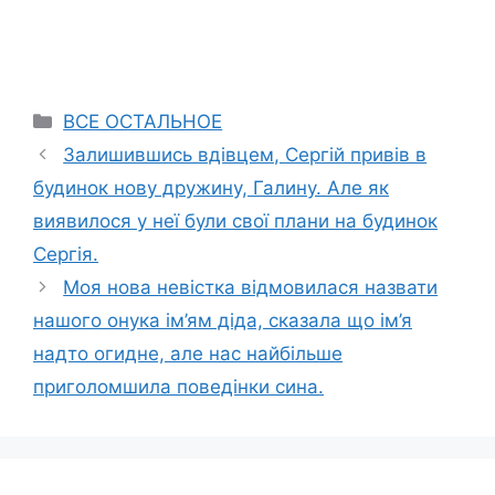
Categories
ВСЕ ОСТАЛЬНОЕ
Залишившись вдівцем, Сергій привів в
будинок нову дружину, Галину. Але як
виявилося у неї були свої плани на будинок
Сергія.
Моя нова невістка відмовилася назвати
нашого онука ім’ям діда, сказала що ім’я
надто огидне, але нас найбільше
приголомшила поведінки сина.