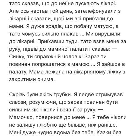
тато сказав, що до неї не пускають лікарі.
Але ось настав той день, зателефонували з
лікарні і сказали, щоб ми всі приїхали до
мами. Я дуже зрадів, що побачу матусю, а
тато чомусь сильно плакав … Ми вирушили
до лікарні. Приїхавши туди, тато взяв мене за
руку, підвів до маминої палати і сказав: —
Синку, ти справжній чоловік! Зараз ти
повинен попрощатися з мамою … Я зайшов в
палату. Мама лежала на лікарняному ліжку з
закритими очима.
Скрізь були якісь трубки. Я ледве стримував
сльози, розуміючи, що зараз повинен бути
сильним як ніколи і взяв її за руку. —
Мамочко, повернися до мене … Я тебе ніколи
не залишу і люблю ще більше, ніж раніше.
Мені дуже нудно вдома без тебе. Казки без