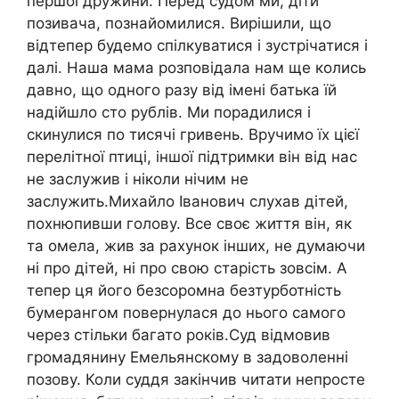
першої дружини: Перед судом ми, діти
позивача, познайомилися. Вирішили, що
відтепер будемо спілкуватися і зустрічатися і
далі. Наша мама розповідала нам ще колись
давно, що одного разу від імені батька їй
надійшло сто рублів. Ми порадилися і
скинулися по тисячі гривень. Вручимо їх цієї
перелітної птиці, іншої підтримки він від нас
не заслужив і ніколи нічим не
заслужить.Михайло Іванович слухав дітей,
похнюпивши голову. Все своє життя він, як
та омела, жив за рахунок інших, не думаючи
ні про дітей, ні про свою старість зовсім. А
тепер ця його безсоромна безтурботність
бумерангом повернулася до нього самого
через стільки багато років.Суд відмовив
громадянину Емельянскому в задоволенні
позову. Коли суддя закінчив читати непросте