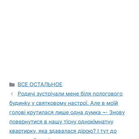
Categories
ВСЕ ОСТАЛЬНОЕ
Родичі зустрічали мене біля nологового
будинkу у святковому настрої. Але в моїй
голові крутилася лише одна думка ¬- Знову
повернутися в нашу тісну однокімнатну
квартирку, яка здавалася дірою? І тут до