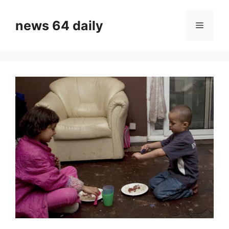
Skip
to
news 64 daily
Menu
content