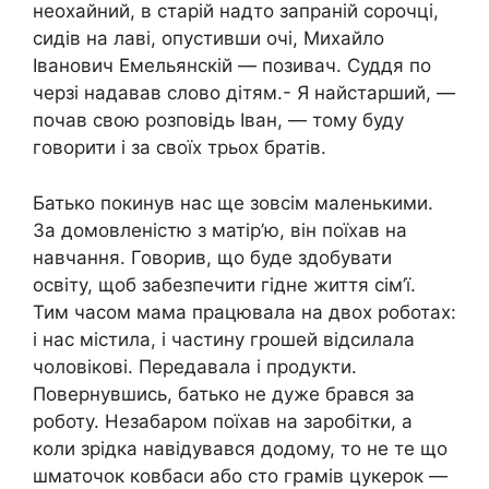
неохайний, в старій надто запраній сорочці,
сидів на лаві, опустивши очі, Михайло
Іванович Емельянскій — позивач. Суддя по
черзі надавав слово дітям.- Я найстарший, —
почав свою розповідь Іван, — тому буду
говорити і за своїх трьох братів.
Батько покинув нас ще зовсім маленькими.
За домовленістю з матір’ю, він поїхав на
навчання. Говорив, що буде здобувати
освіту, щоб забезпечити гідне життя сім’ї.
Тим часом мама працювала на двох роботах:
і нас містила, і частину грошей відсилала
чоловікові. Передавала і продукти.
Повернувшись, батько не дуже брався за
роботу. Незабаром поїхав на заробітки, а
коли зрідка навідувався додому, то не те що
шматочок ковбаси або сто грамів цукерок —