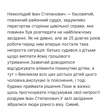
Немолодий Іван Степанович — басовитий,
поважний районний суддя, задумливо
перегортав сторінки цивільної справи, яке
повинен був розглядати на найближчому
засіданні. Як не дивно, але за 25 довгих років
роботи перед ним вперше постала така
непроста ситуація: батько судився з дітьми
щодо виплати йому грошового
утримання.Зазвичай доводилося
відсуджувати аліменти покинутим дітям, а
тут » Викликом всіх цих шістьох дітей цього
чоловіка,вислухаю їх пояснення, і тоді
будемо приймати рішення.Поки ж важко
щось прогнозувати.«підсумував свої непрості
роздуми Іван Степанович.У залі засідання
зібралися люди різного віку. Сивий,