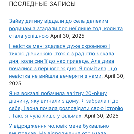
ПОСЛЕДНЫЕ ЗАПИСЫ
Зайву дитину віддали до села далеким
родичам а згадали про неї лише тоді коли та
стала успішною
April 30, 2025
Невістка мені здалася дуже скромною і
тихою дівчинкою, тож я з радістю чекала
дня, коли син її до нас приведе. Але дива
почалися з першого ж дня. Я помітила, що
невістка не вийшла вечеряти з нами.
April 30,
2025
Я на вокзалі побачила ваrітну 20-річну
дівчину, яку виrнали з дому. Я забрала її до
себе, і вона почала розповідати свою історію
. Таке я чула лише у фільмах.
April 30, 2025
У відрядження чоловік мене буквально
виштовхав. На відрядження отримала