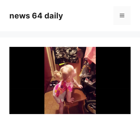
Skip
to
news 64 daily
Menu
content