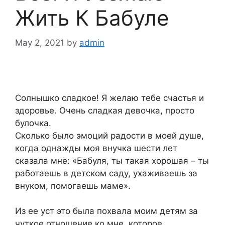
Жить К Бабуле
May 2, 2021
by
admin
Солнышко сладкое! Я желаю тебе счастья и
здоровье. Очень сладкая девочка, просто
булочка.
Сколько было эмоций радости в моей душе,
когда однажды моя внучка шести лет
сказала мне: «Бабуля, ты такая хорошая – ты
работаешь в детском саду, ухаживаешь за
внуком, помогаешь маме».
Из ее уст это была похвала моим детям за
чуткое отношение ко мне, которое