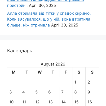
пристойні.
April 30, 2025
Алла отримала від тітки у спадок скриню.
Коли з’ясувалося, що у ній, вона втратила
більше, ніж отримала
April 30, 2025
Календарь
August 2026
M
T
W
T
F
S
S
1
2
3
4
5
6
7
8
9
10
11
12
13
14
15
16