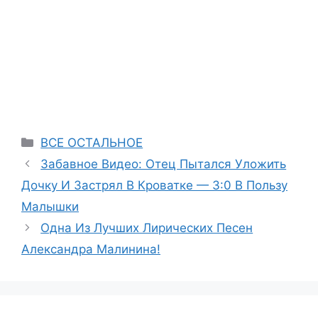
Categories
ВСЕ ОСТАЛЬНОЕ
Забавное Видео: Отец Пытался Уложить
Дочку И Застрял В Кроватке — 3:0 В Пользу
Малышки
Одна Из Лучших Лирических Песен
Александра Малинина!